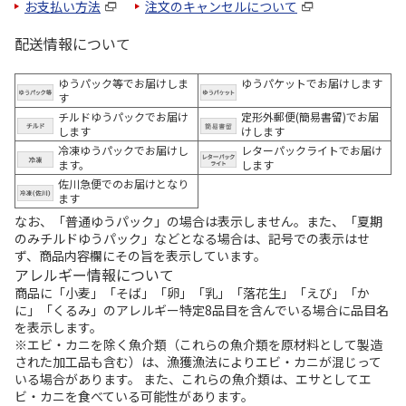
お支払い方法
注文のキャンセルについて
配送情報について
ゆうパック等でお届けしま
ゆうパケットでお届けします
す
チルドゆうパックでお届け
定形外郵便(簡易書留)でお届
します
けします
冷凍ゆうパックでお届けし
レターパックライトでお届け
ます。
します
佐川急便でのお届けとなり
ます
なお、「普通ゆうパック」の場合は表示しません。また、「夏期
のみチルドゆうパック」などとなる場合は、記号での表示はせ
ず、商品内容欄にその旨を表示しています。
アレルギー情報について
商品に「小麦」「そば」「卵」「乳」「落花生」「えび」「か
に」「くるみ」のアレルギー特定8品目を含んでいる場合に品目名
を表示します。
※エビ・カニを除く魚介類（これらの魚介類を原材料として製造
された加工品も含む）は、漁獲漁法によりエビ・カニが混じって
いる場合があります。 また、これらの魚介類は、エサとしてエ
ビ・カニを食べている可能性があります。