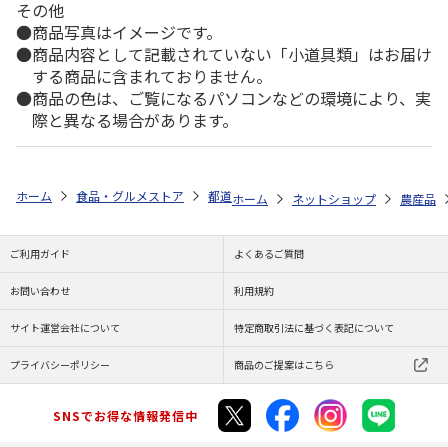
その他
商品写真はイメージです。
商品内容として記載されていない「小道具類」はお届け
する商品に含まれておりません。
商品の色は、ご覧になるパソコンなどの環境により、実
際と異なる場合があります。
ホーム
食品・グルメストア
都道府県から探す
千葉県
フルムーン
ホーム
ネットショップ
農産品
ご利用ガイド
よくあるご質問
お問い合わせ
利用規約
サイト運営会社について
特定商取引法に基づく表記について
プライバシーポリシー
商品のご提案はこちら
SNSでお得な情報発信中