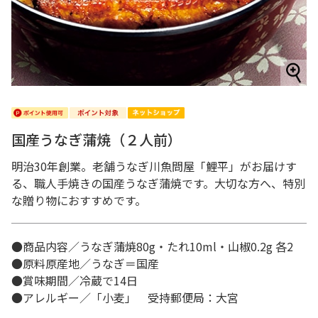
国産うなぎ蒲焼（２人前）
明治30年創業。老舗うなぎ川魚問屋「鯉平」がお届けす
る、職人手焼きの国産うなぎ蒲焼です。大切な方へ、特別
な贈り物におすすめです。
●商品内容／うなぎ蒲焼80g・たれ10ml・山椒0.2g 各2
●原料原産地／うなぎ＝国産
●賞味期間／冷蔵で14日
●アレルギー／「小麦」 受持郵便局：大宮