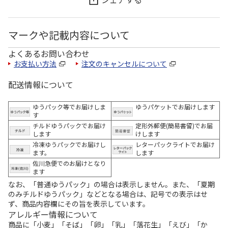
マークや記載内容について
よくあるお問い合わせ
お支払い方法
注文のキャンセルについて
配送情報について
ゆうパック等でお届けしま
ゆうパケットでお届けします
す
チルドゆうパックでお届け
定形外郵便(簡易書留)でお届
します
けします
冷凍ゆうパックでお届けし
レターパックライトでお届け
ます。
します
佐川急便でのお届けとなり
ます
なお、「普通ゆうパック」の場合は表示しません。また、「夏期
のみチルドゆうパック」などとなる場合は、記号での表示はせ
ず、商品内容欄にその旨を表示しています。
アレルギー情報について
商品に「小麦」「そば」「卵」「乳」「落花生」「えび」「か