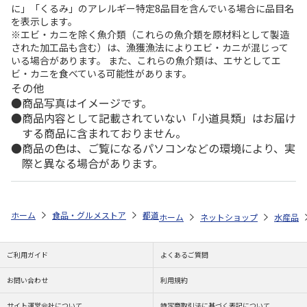
に」「くるみ」のアレルギー特定8品目を含んでいる場合に品目名
を表示します。
※エビ・カニを除く魚介類（これらの魚介類を原材料として製造
された加工品も含む）は、漁獲漁法によりエビ・カニが混じって
いる場合があります。 また、これらの魚介類は、エサとしてエ
ビ・カニを食べている可能性があります。
その他
商品写真はイメージです。
商品内容として記載されていない「小道具類」はお届け
する商品に含まれておりません。
商品の色は、ご覧になるパソコンなどの環境により、実
際と異なる場合があります。
ホーム
食品・グルメストア
都道府県から探す
埼玉県
国産うなぎ
ホーム
ネットショップ
水産品
ご利用ガイド
よくあるご質問
お問い合わせ
利用規約
サイト運営会社について
特定商取引法に基づく表記について