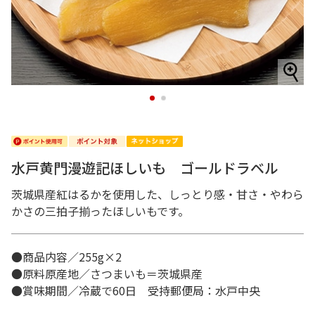
1
2
水戸黄門漫遊記ほしいも ゴールドラベル
茨城県産紅はるかを使用した、しっとり感・甘さ・やわら
かさの三拍子揃ったほしいもです。
●商品内容／255g×2
●原料原産地／さつまいも＝茨城県産
●賞味期間／冷蔵で60日 受持郵便局：水戸中央