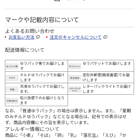
マークや記載内容について
よくあるお問い合わせ
お支払い方法
注文のキャンセルについて
配送情報について
ゆうパック等でお届けしま
ゆうパケットでお届けします
す
チルドゆうパックでお届け
定形外郵便(簡易書留)でお届
します
けします
冷凍ゆうパックでお届けし
レターパックライトでお届け
ます。
します
佐川急便でのお届けとなり
ます
なお、「普通ゆうパック」の場合は表示しません。また、「夏期
のみチルドゆうパック」などとなる場合は、記号での表示はせ
ず、商品内容欄にその旨を表示しています。
アレルギー情報について
商品に「小麦」「そば」「卵」「乳」「落花生」「えび」「か