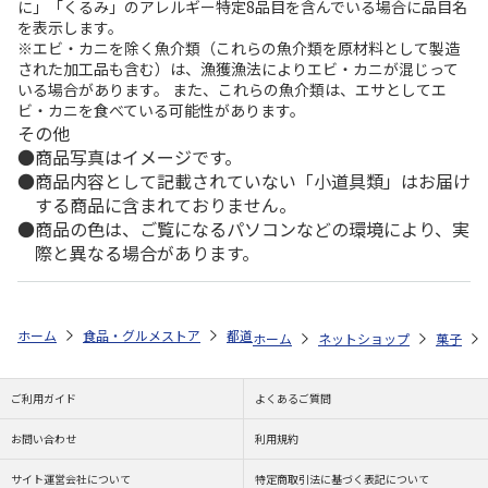
に」「くるみ」のアレルギー特定8品目を含んでいる場合に品目名
を表示します。
※エビ・カニを除く魚介類（これらの魚介類を原材料として製造
された加工品も含む）は、漁獲漁法によりエビ・カニが混じって
いる場合があります。 また、これらの魚介類は、エサとしてエ
ビ・カニを食べている可能性があります。
その他
商品写真はイメージです。
商品内容として記載されていない「小道具類」はお届け
する商品に含まれておりません。
商品の色は、ご覧になるパソコンなどの環境により、実
際と異なる場合があります。
ホーム
食品・グルメストア
都道府県から探す
茨城県
水戸黄門漫
ホーム
ネットショップ
菓子
ご利用ガイド
よくあるご質問
お問い合わせ
利用規約
サイト運営会社について
特定商取引法に基づく表記について