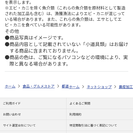
を表示します。
※エビ・カニを除く魚介類（これらの魚介類を原材料として製造
された加工品も含む）は、漁獲漁法によりエビ・カニが混じって
いる場合があります。 また、これらの魚介類は、エサとしてエ
ビ・カニを食べている可能性があります。
その他
商品写真はイメージです。
商品内容として記載されていない「小道具類」はお届け
する商品に含まれておりません。
商品の色は、ご覧になるパソコンなどの環境により、実
際と異なる場合があります。
ホーム
食品・グルメストア
都道府県から探す
福島県
ジャム４本
ホーム
ネットショップ
農産加工
ご利用ガイド
よくあるご質問
お問い合わせ
利用規約
サイト運営会社について
特定商取引法に基づく表記について