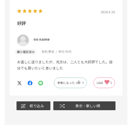
2026.4.26
好評
no name
性別:
男性
年代:
50代
購入確認済み
お返しに送りましたが、先方は、二人とも大好評でした。自
分でも買いたいと思いました
参考になった
0
Like!
0
絞り込み
表示：新しい順