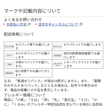
マークや記載内容について
よくあるお問い合わせ
お支払い方法
注文のキャンセルについて
配送情報について
ゆうパック等でお届けしま
ゆうパケットでお届けします
す
チルドゆうパックでお届け
定形外郵便(簡易書留)でお届
します
けします
冷凍ゆうパックでお届けし
レターパックライトでお届け
ます。
します
佐川急便でのお届けとなり
ます
なお、「普通ゆうパック」の場合は表示しません。また、「夏期
のみチルドゆうパック」などとなる場合は、記号での表示はせ
ず、商品内容欄にその旨を表示しています。
アレルギー情報について
商品に「小麦」「そば」「卵」「乳」「落花生」「えび」「か
に」「くるみ」のアレルギー特定8品目を含んでいる場合に品目名