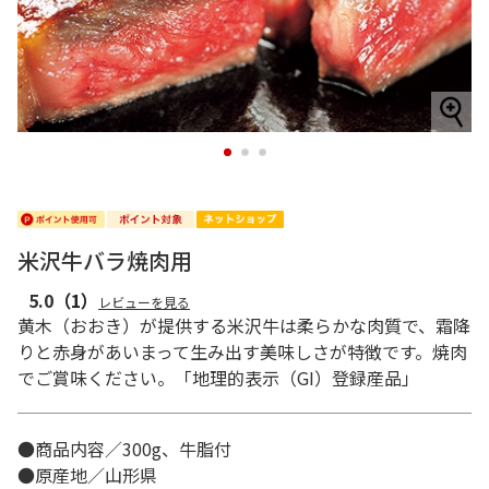
1
2
3
米沢牛バラ焼肉用
5.0
（1）
レビューを見る
黄木（おおき）が提供する米沢牛は柔らかな肉質で、霜降
りと赤身があいまって生み出す美味しさが特徴です。焼肉
でご賞味ください。「地理的表示（GI）登録産品」
●商品内容／300g、牛脂付
●原産地／山形県