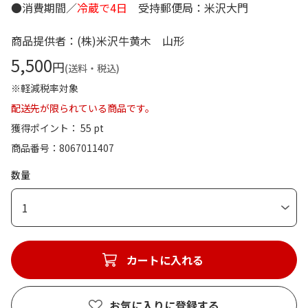
●消費期間／
冷蔵で4日
受持郵便局：米沢大門
商品提供者：(株)米沢牛黄木 山形
5,500
円
(送料・税込)
※軽減税率対象
配送先が限られている商品です。
獲得ポイント： 55 pt
商品番号
8067011407
数量
1
カートに入れる
お気に入りに登録する