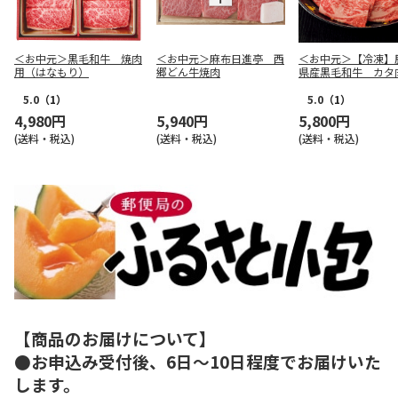
＜お中元＞黒毛和牛 焼肉
＜お中元＞麻布日進亭 西
＜お中元＞【冷凍】
用（はなもり）
郷どん牛焼肉
県産黒毛和牛 カタ
用（６２０ｇ）
5.0
（1）
5.0
（1）
4,980円
5,940円
5,800円
(送料・税込)
(送料・税込)
(送料・税込)
【商品のお届けについて】
●お申込み受付後、6日～10日程度でお届けいた
します。