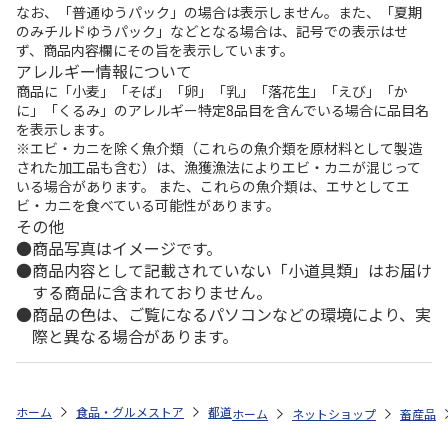
なお、「普通ゆうパック」の場合は表示しません。また、「夏期
のみチルドゆうパック」などとなる場合は、記号での表示はせ
ず、商品内容欄にその旨を表示しています。
アレルギー情報について
商品に「小麦」「そば」「卵」「乳」「落花生」「えび」「か
に」「くるみ」のアレルギー特定8品目を含んでいる場合に品目名
を表示します。
※エビ・カニを除く魚介類（これらの魚介類を原材料として製造
された加工品も含む）は、漁獲漁法によりエビ・カニが混じって
いる場合があります。 また、これらの魚介類は、エサとしてエ
ビ・カニを食べている可能性があります。
その他
商品写真はイメージです。
商品内容として記載されていない「小道具類」はお届け
する商品に含まれておりません。
商品の色は、ご覧になるパソコンなどの環境により、実
際と異なる場合があります。
ホーム
食品・グルメストア
都道府県から探す
山形県
米沢牛バラ
ホーム
ネットショップ
畜産品