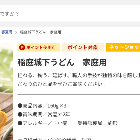
 春夏号
稲庭城下うどん 家庭用
稲庭城下うどん 家庭用
捏ねる、綯う、延ばす、職人の手技が独特の味を醸し
だわりのひと品をぜひご賞味ください。
●商品内容／160g×3
●賞味期間／常温で2年
●アレルギー／「小麦」 受持郵便局：駒形