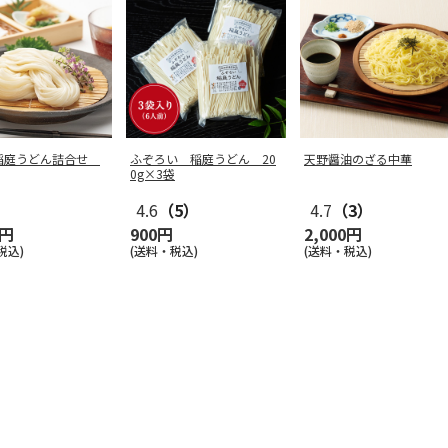
稲庭うどん詰合せ
ふぞろい 稲庭うどん 20
天野醤油のざる中華
0g×3袋
4.6
（5）
4.7
（3）
0円
900円
2,000円
税込)
(送料・税込)
(送料・税込)