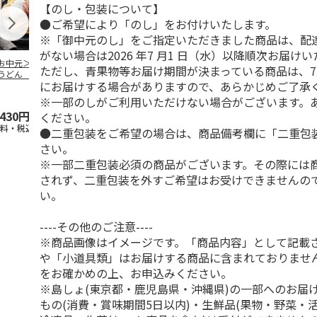
【のし・包装について】
●ご希望により「のし」をお付けいたします。
※「御中元のし」をご指定いただきました商品は、配
がない場合は2026 年7 月1 日（水）以降順次お届け
お中元＞冷やし伊
伊勢うどん ８食
純生讃岐カレーうど
水沢うどん 
ただし、青果物等お届け期間が決まっている商品は、7
うどん ６食
ん Ａ（２食）
にお届けする場合がありますので、あらかじめご了承
4.8
（4）
4.5
（2）
※一部のしがご利用いただけない場合がございます。
,430円
3,000円
1,580円
2,600円
ください。
送料・税込)
(送料・税込)
(送料・税込)
(送料・税込)
●二重包装をご希望の場合は、商品備考欄に「二重包
さい。
※一部二重包装必須の商品がございます。その際には
されず、二重包装を外すご希望はお受けできませんの
い。
----その他のご注意----
※商品画像はイメージです。「商品内容」として記載
や「小道具類」はお届けする商品に含まれておりませ
をお確かめの上、お申込みください。
※島しょ(東京都・鹿児島県・沖縄県)の一部へのお届
もの(消費・賞味期間5日以内)・生鮮品(果物・野菜・