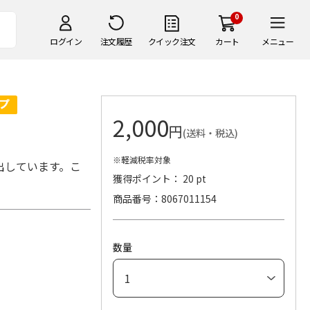
0
ログイン
注文履歴
クイック注文
カート
メニュー
2,000
円
(送料・税込)
※軽減税率対象
出しています。こ
獲得ポイント： 20 pt
商品番号
8067011154
数量