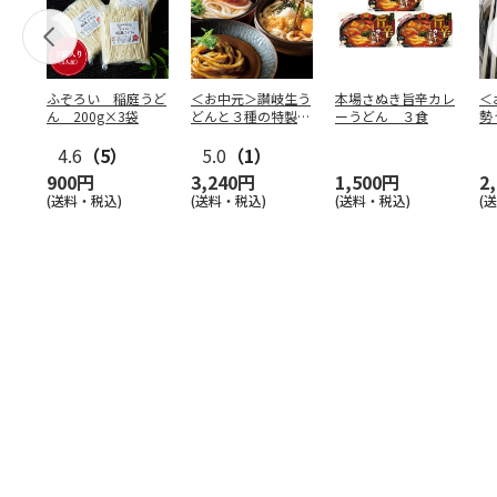
ふぞろい 稲庭うど
＜お中元＞讃岐生う
本場さぬき旨辛カレ
＜
ん 200g×3袋
どんと３種の特製だ
ーうどん ３食
勢
しの詰合せ
4.6
（5）
5.0
（1）
900円
3,240円
1,500円
2
(送料・税込)
(送料・税込)
(送料・税込)
(