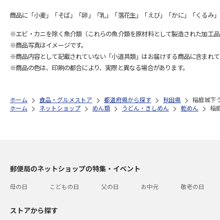
商品に「小麦」「そば」「卵」「乳」「落花生」「えび」「かに」「くるみ」
※エビ・カニを除く魚介類（これらの魚介類を原材料として製造された加工品
※商品写真はイメージです。
※商品内容として記載されていない「小道具類」はお届けする商品に含まれて
※商品の色は、印刷の都合により、実際と異なる場合があります。
ホーム
食品・グルメストア
都道府県から探す
秋田県
稲庭城下
ホーム
ネットショップ
めん類
うどん・きしめん
乾めん
稲
郵便局のネットショップの特集・イベント
母の日
こどもの日
父の日
お中元
敬老の日
ストアから探す