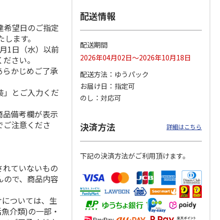
配送情報
達希望日のご指定
いたします。
６食
小川の稲庭うどん詰
本場さぬきカレーう
稲庭手延うどん Ｋ
配送期間
月1日（水）以前
合せ Ａ
どん ８食
Ｐ－３５Ｆ
2026年04月02日～2026年10月18日
ください。
あらかじめご了承
配送方法
ゆうパック
3,500円
3,000円
3,300円
お届け日
指定可
(送料・税込)
(送料・税込)
(送料・税込)
装」とご入力くだ
のし
対応可
商品備考欄が表示
でご注意くださ
決済方法
詳細はこちら
下記の決済方法がご利用頂けます。
されていないもの
んので、商品内容
けについては、生
活魚介類)の一部・