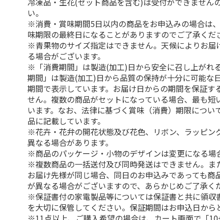
冷凍品・生花(セット商品を含む)は受付ができません
い。
※消費・賞味期間5日以内の商品をお申込みの場合は
味期限の最終日になることがありますのでご了承くだ
※青果物のサイズ指定はできません。天候によりお届
る場合がございます。
※「消費期間」は製造(加工)日から安全に召し上がれ
期間」は製造(加工)日から品質の保持が十分に可能な
期間で表示しています。お届け日からの期間を保証す
せん。複数の商品がセットになっている場合、最も短
います。なお、法律に基づく賞味（消費）期限につい
品に記載しています。
※花卉・花弁の開花状態及び花色、リボン、ラッピング
異なる場合があります。
※商品のパッケージ・小物のデザインは変更になる場
※複数商品の一括送付及び同時発送はできません。ま
お届け先様が同じ場合、同日のお申込みであっても商
が異なる場合がございますので、あらかじめご了承く
※保証書付の家電製品等については保証書と共に領収
を大切に保管してください。保証期間はお申込日から
※11点以上、ご購入希望の場合は、カート画面で「10