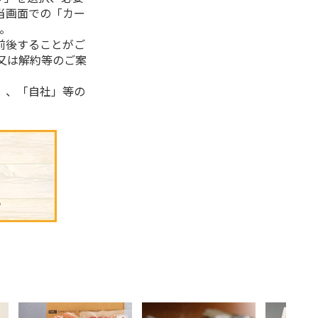
当画面での「カー
。
前後することがご
又は解約等のご案
」、「自社」等の