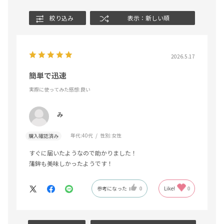
絞り込み
表示：新しい順
2026.5.17
簡単で迅速
実際に使ってみた感想
:良い
み
年代:
40代
性別:
女性
購入確認済み
すぐに届いたようなので助かりました！
蒲鉾も美味しかったようです！
参考になった
0
Like!
0