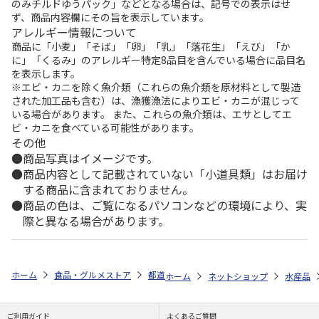
のみチルドゆうパック」などとなる場合は、記号での表示はせ
ず、商品内容欄にその旨を表示しています。
アレルギー情報について
商品に「小麦」「そば」「卵」「乳」「落花生」「えび」「か
に」「くるみ」のアレルギー特定8品目を含んでいる場合に品目名
を表示します。
※エビ・カニを除く魚介類（これらの魚介類を原材料として製造
された加工品も含む）は、漁獲漁法によりエビ・カニが混じって
いる場合があります。 また、これらの魚介類は、エサとしてエ
ビ・カニを食べている可能性があります。
その他
商品写真はイメージです。
商品内容として記載されていない「小道具類」はお届け
する商品に含まれておりません。
商品の色は、ご覧になるパソコンなどの環境により、実
際と異なる場合があります。
ホーム
食品・グルメストア
都道府県から探す
宮城県
阿部の笹か
ホーム
ネットショップ
水産品
ご利用ガイド
よくあるご質問