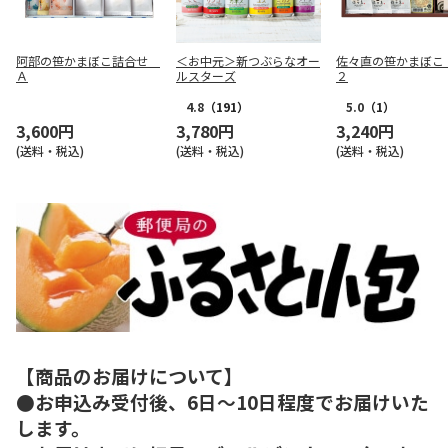
阿部の笹かまぼこ詰合せ
＜お中元＞新つぶらなオー
佐々直の笹かまぼこ
Ａ
ルスターズ
２
4.8
（191）
5.0
（1）
3,600円
3,780円
3,240円
(送料・税込)
(送料・税込)
(送料・税込)
【商品のお届けについて】
●お申込み受付後、6日～10日程度でお届けいた
します。