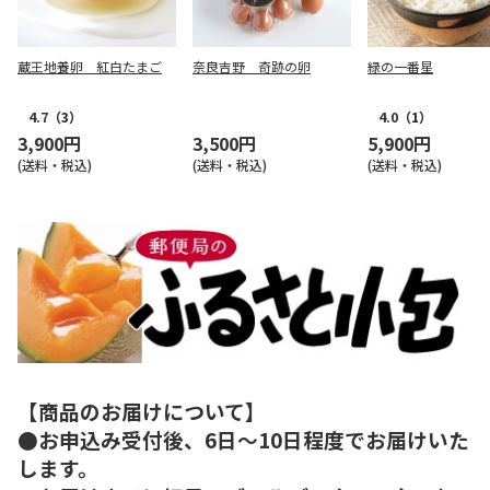
蔵王地養卵 紅白たまご
奈良吉野 奇跡の卵
緑の一番星
4.7
（3）
4.0
（1）
3,900円
3,500円
5,900円
(送料・税込)
(送料・税込)
(送料・税込)
【商品のお届けについて】
●お申込み受付後、6日～10日程度でお届けいた
します。