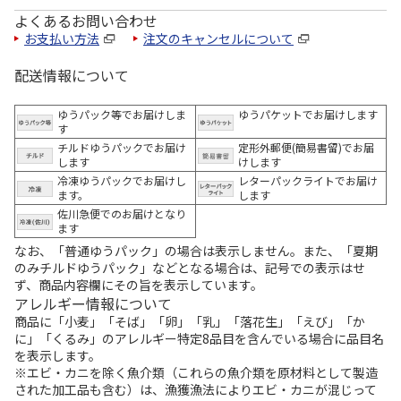
よくあるお問い合わせ
お支払い方法
注文のキャンセルについて
配送情報について
ゆうパック等でお届けしま
ゆうパケットでお届けします
す
チルドゆうパックでお届け
定形外郵便(簡易書留)でお届
します
けします
冷凍ゆうパックでお届けし
レターパックライトでお届け
ます。
します
佐川急便でのお届けとなり
ます
なお、「普通ゆうパック」の場合は表示しません。また、「夏期
のみチルドゆうパック」などとなる場合は、記号での表示はせ
ず、商品内容欄にその旨を表示しています。
アレルギー情報について
商品に「小麦」「そば」「卵」「乳」「落花生」「えび」「か
に」「くるみ」のアレルギー特定8品目を含んでいる場合に品目名
を表示します。
※エビ・カニを除く魚介類（これらの魚介類を原材料として製造
された加工品も含む）は、漁獲漁法によりエビ・カニが混じって