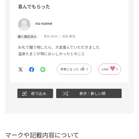
喜んでもらった
no name
年代:
40代
性別:
男性
購入確認済み
お礼で贈り物したら、大変喜んでいただきました
温泉たまごが特においしかったとのこと
参考になった
0
Like!
0
絞り込み
表示：新しい順
マークや記載内容について