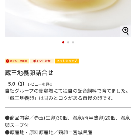
1
2
3
蔵王地養卵詰合せ
5.0
（1）
レビューを見る
自社グループの養鶏場にて独自の配合飼料で育てました。
「蔵王地養卵」は甘みとコクがある自慢の卵です。
●商品内容／赤玉(生卵)30個、温泉卵(半熟卵)20個、温泉
卵スープ付
●原産地・原料原産地／鶏卵＝宮城県産