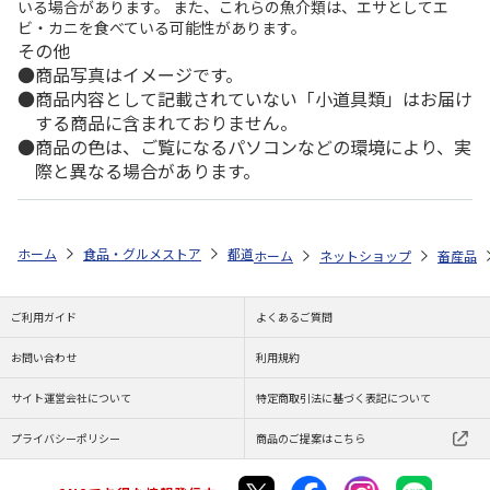
いる場合があります。 また、これらの魚介類は、エサとしてエ
ビ・カニを食べている可能性があります。
その他
商品写真はイメージです。
商品内容として記載されていない「小道具類」はお届け
する商品に含まれておりません。
商品の色は、ご覧になるパソコンなどの環境により、実
際と異なる場合があります。
ホーム
食品・グルメストア
都道府県から探す
宮城県
蔵王地養卵
ホーム
ネットショップ
畜産品
ご利用ガイド
よくあるご質問
お問い合わせ
利用規約
サイト運営会社について
特定商取引法に基づく表記について
プライバシーポリシー
商品のご提案はこちら