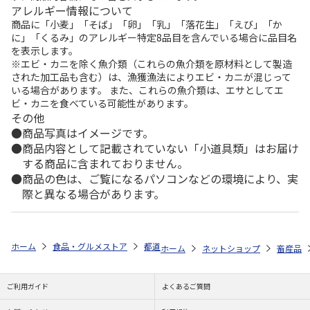
アレルギー情報について
商品に「小麦」「そば」「卵」「乳」「落花生」「えび」「か
に」「くるみ」のアレルギー特定8品目を含んでいる場合に品目名
を表示します。
※エビ・カニを除く魚介類（これらの魚介類を原材料として製造
された加工品も含む）は、漁獲漁法によりエビ・カニが混じって
いる場合があります。 また、これらの魚介類は、エサとしてエ
ビ・カニを食べている可能性があります。
その他
商品写真はイメージです。
商品内容として記載されていない「小道具類」はお届け
する商品に含まれておりません。
商品の色は、ご覧になるパソコンなどの環境により、実
際と異なる場合があります。
ホーム
食品・グルメストア
都道府県から探す
北海道
農家のベー
ホーム
ネットショップ
畜産品
ご利用ガイド
よくあるご質問