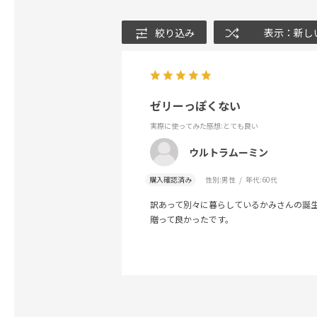
絞り込み
表示：新し
ゼリーっぽくない
実際に使ってみた感想
:とても良い
ウルトラムーミン
購入確認済み
性別:
男性
年代:
60代
訳あって別々に暮らしているかみさんの誕
贈って良かったです。