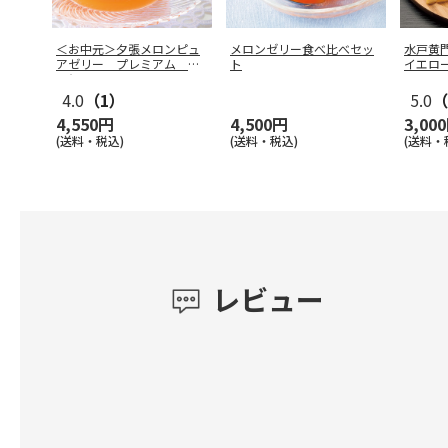
＜お中元＞夕張メロンピュ
メロンゼリー食べ比べセッ
水戸黄
アゼリー プレミアム １
ト
イエロ
２個
4.0
（1）
5.0
（
4,550円
4,500円
3,00
(送料・税込)
(送料・税込)
(送料・
レビュー