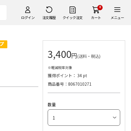
0
ログイン
注文履歴
クイック注文
カート
メニュー
3,400
円
(送料・税込)
※軽減税率対象
獲得ポイント： 34 pt
商品番号
8067010271
数量