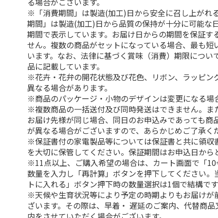
る場合がございます。
※「消費期間」は製造(加工)日から安全に召し上がれ
期間」は製造(加工)日から品質の保持が十分に可能な
期間で表示しています。お届け日からの期間を保証す
せん。複数の商品がセットになっている場合、最も短
います。なお、法律に基づく賞味（消費）期限につい
品に記載しています。
※花卉・花弁の開花状態及び花色、リボン、ラッピング
異なる場合があります。
※商品のパッケージ・小物のデザインは変更になる場
※複数商品の一括送付及び同時発送はできません。ま
お届け先様が同じ場合、同日のお申込みであっても商
が異なる場合がございますので、あらかじめご了承く
※保証書付の家電製品等については保証書と共に領収
を大切に保管してください。保証期間はお申込日から
※11点以上、ご購入希望の場合は、カート画面で「10
数量を入力し「再計算」ボタンを押下してください。
トに入れる」ボタン押下時の数量選択は1個で結構です
※天候や生育状況等により予定の時期よりもお届けが
ざいます。その際は、早着・ 遅延のご案内、代替商品
内をさせていただく場合がございます。