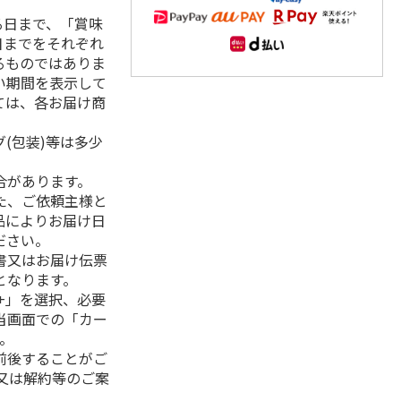
る日まで、「賞味
日までをそれぞれ
るものではありま
い期間を表示して
ては、各お届け商
(包装)等は多少
合があります。
た、ご依頼主様と
品によりお届け日
ださい。
書又はお届け伝票
となります。
+」を選択、必要
当画面での「カー
。
前後することがご
又は解約等のご案