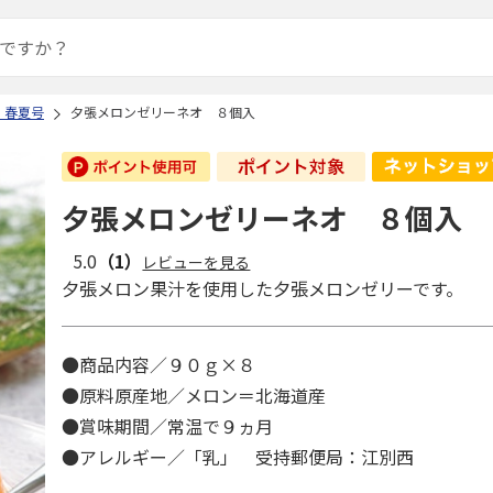
 春夏号
夕張メロンゼリーネオ ８個入
夕張メロンゼリーネオ ８個入
5.0
（1）
レビューを見る
夕張メロン果汁を使用した夕張メロンゼリーです。
●商品内容／９０ｇ×８
●原料原産地／メロン＝北海道産
●賞味期間／常温で９ヵ月
●アレルギー／「乳」 受持郵便局：江別西