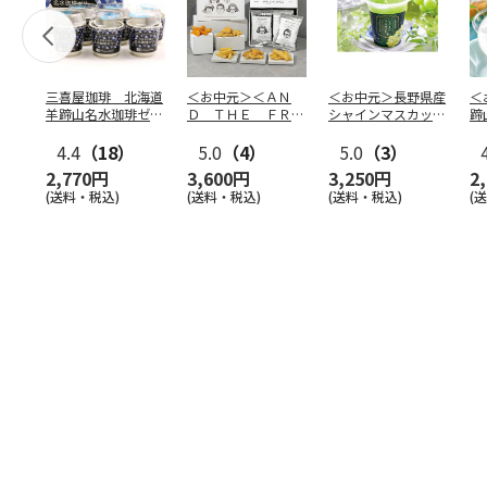
三喜屋珈琲 北海道
＜お中元＞＜ＡＮ
＜お中元＞長野県産
＜
羊蹄山名水珈琲ゼリ
Ｄ ＴＨＥ ＦＲＩ
シャインマスカット
蹄
ー詰合せ MCJ-AE
ＥＴ＞ドライフリッ
のゼリー
７
4.4
（18）
ト５種
5.0
（4）
…
5.0
（3）
2,770円
3,600円
3,250円
2
(送料・税込)
(送料・税込)
(送料・税込)
(