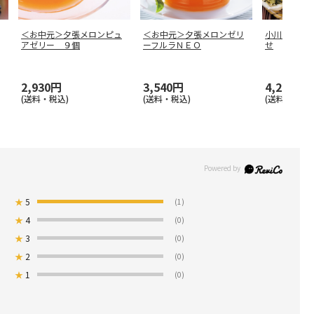
＜お中元＞夕張メロンピュ
＜お中元＞夕張メロンゼリ
小川の庄 
アゼリー ９個
ーフルラＮＥＯ
せ
2,930円
3,540円
4,290円
(送料・税込)
(送料・税込)
(送料・税込)
★
5
(1)
★
4
(0)
★
3
(0)
★
2
(0)
★
1
(0)