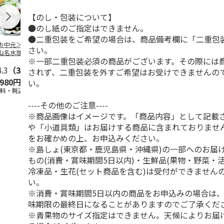
【のし・包装について】
●のし紙のご指定はできません。
●二重包装をご希望の場合は、商品備考欄に「二重包
お中元＞北海道羊
＜お中元＞＜ひとと
＜お中元＞＜銀座千
バンホーテン
さい。
山名水珈琲ゼリー
え＞３層デザートジ
疋屋＞銀座ゼリー９
コレートシロ
※一部二重包装必須の商品がございます。その際には
個
ュレパフェ～国産フ
個
ーション」
4.3
（3）
ルー
4.7
…
（10）
5.0
（5）
30g×21
…
されず、二重包装を外すご希望はお受けできませんの
,980円
2,980円
3,240円
4,980円
い。
送料・税込)
(送料・税込)
(送料・税込)
(送料・税込)
----その他のご注意----
※商品画像はイメージです。「商品内容」として記載
や「小道具類」はお届けする商品に含まれておりませ
をお確かめの上、お申込みください。
※島しょ(東京都・鹿児島県・沖縄県)の一部へのお届
もの(消費・賞味期間5日以内)・生鮮品(果物・野菜・
冷凍品・生花(セット商品を含む)は受付ができません
い。
※消費・賞味期間5日以内の商品をお申込みの場合は
味期限の最終日になることがありますのでご了承くだ
※青果物のサイズ指定はできません。天候によりお届