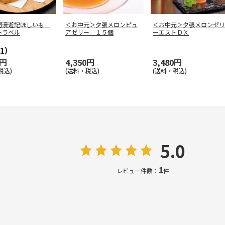
門漫遊記ほしいも
＜お中元＞夕張メロンピュ
＜お中元＞夕張メロンゼリ
ーラベル
アゼリー １５個
ーエストＤＸ
1）
0円
4,350円
3,480円
税込)
(送料・税込)
(送料・税込)
5.0
1
レビュー件数：
件