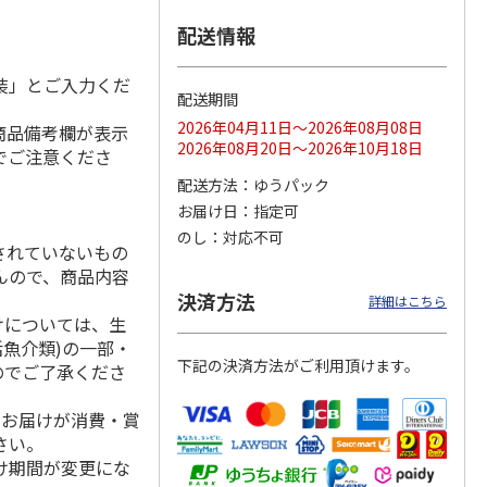
配送情報
装」とご入力くだ
「チョ
＜沼津深海プリン工
【冷凍】三國シェフ
＜お中元＞＜ねんり
配送期間
ップポ
房＞プレーン・深海
推奨 2種のブリュレ
ん家＞夏限定 ひと
2026年04月11日～2026年08月08日
商品備考欄が表示
プリンセット
6個セット(クレー
…
くちバーム詰合せ
2026年08月20日～2026年10月18日
5.0
（4）
４種
…
でご注意くださ
3,900円
4,320円
3,980円
配送方法
ゆうパック
(送料・税込)
(送料・税込)
(送料・税込)
お届け日
指定可
のし
対応不可
されていないもの
んので、商品内容
決済方法
詳細はこちら
けについては、生
活魚介類)の一部・
下記の決済方法がご利用頂けます。
のでご了承くださ
、お届けが消費・賞
さい。
け期間が変更にな