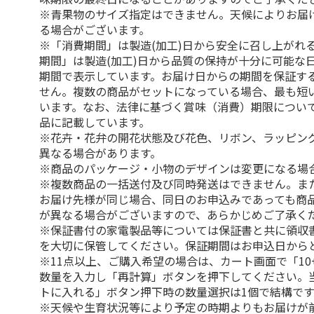
※青果物のサイズ指定はできません。天候によりお届
る場合がございます。
※「消費期間」は製造(加工)日から安全に召し上がれ
期間」は製造(加工)日から品質の保持が十分に可能な
期間で表示しています。お届け日からの期間を保証す
せん。複数の商品がセットになっている場合、最も短
います。なお、法律に基づく賞味（消費）期限につい
品に記載しています。
※花卉・花弁の開花状態及び花色、リボン、ラッピング
異なる場合があります。
※商品のパッケージ・小物のデザインは変更になる場
※複数商品の一括送付及び同時発送はできません。ま
お届け先様が同じ場合、同日のお申込みであっても商
が異なる場合がございますので、あらかじめご了承く
※保証書付の家電製品等については保証書と共に領収
を大切に保管してください。保証期間はお申込日から
※11点以上、ご購入希望の場合は、カート画面で「10
数量を入力し「再計算」ボタンを押下してください。
トに入れる」ボタン押下時の数量選択は1個で結構です
※天候や生育状況等により予定の時期よりもお届けが