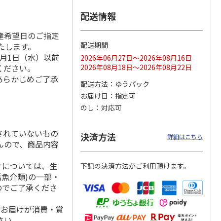
配送情報
達希望日のご指定
用 ３
福島県産ふぞろい
訳あり黄桃
シャインマスカッ
配送期間
いたします。
桃 川中島白桃
ト Ａ
月1日（水）以前
2026年06月27日～2026年08月16日
ください。
2026年08月18日～2026年08月22日
）
あらかじめご了承
3,400円
3,200円
3,980円
配送方法
ゆうパック
(送料・税込)
(送料・税込)
(送料・税込)
お届け日
指定可
のし
対応可
されていないもの
決済方法
詳細はこちら
んので、商品内容
けについては、生
下記の決済方法がご利用頂けます。
活魚介類)の一部・
のでご了承くださ
、お届けが消費・賞
さい。