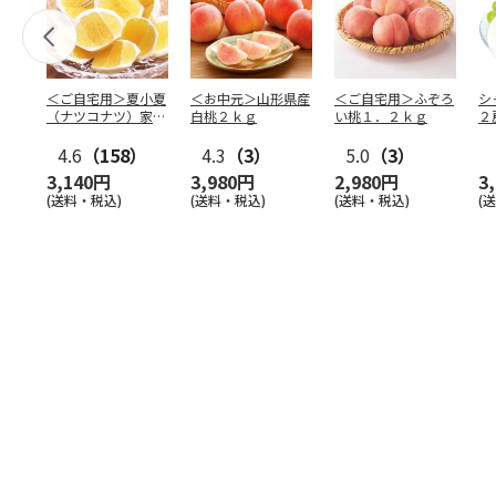
＜ご自宅用＞夏小夏
＜お中元＞山形県産
＜ご自宅用＞ふぞろ
シ
（ナツコナツ）家庭
白桃２ｋｇ
い桃１．２ｋｇ
２
用３ｋｇ
4.6
（158）
4.3
（3）
5.0
（3）
3,140円
3,980円
2,980円
3
(送料・税込)
(送料・税込)
(送料・税込)
(