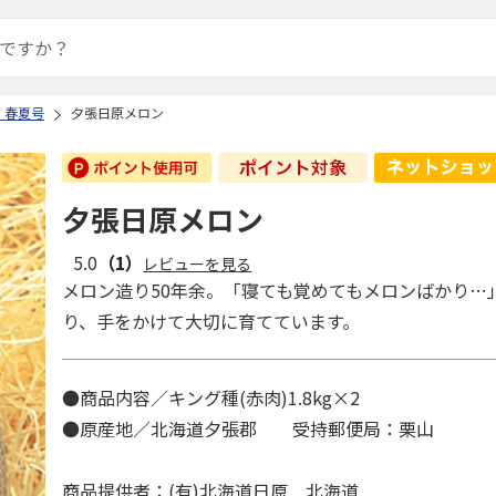
 春夏号
夕張日原メロン
夕張日原メロン
5.0
（1）
レビューを見る
メロン造り50年余。「寝ても覚めてもメロンばかり…
り、手をかけて大切に育てています。
●商品内容／キング種(赤肉)1.8kg×2
●原産地／北海道夕張郡 受持郵便局：栗山
商品提供者：(有)北海道日原 北海道