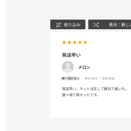
絞り込み
表示：新し
発送早い
メロン
購入確認済み
年代:
50代
性別:
男性
発送早い。ネット注文して数日で届いた。
食べ頃で良かったです。