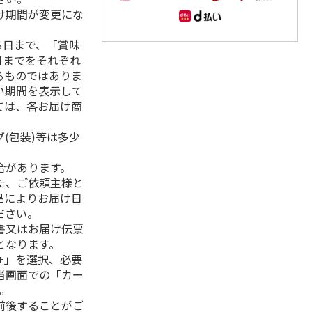
け期間が変更にな
る日まで、「賞味
日までをそれぞれ
るものではありま
い期間を表示して
ては、各お届け商
(包装)等は多少
合があります。
た、ご依頼主様と
品によりお届け日
ださい。
書又はお届け伝票
となります。
+」を選択、必要
当画面での「カー
。
前後することがご