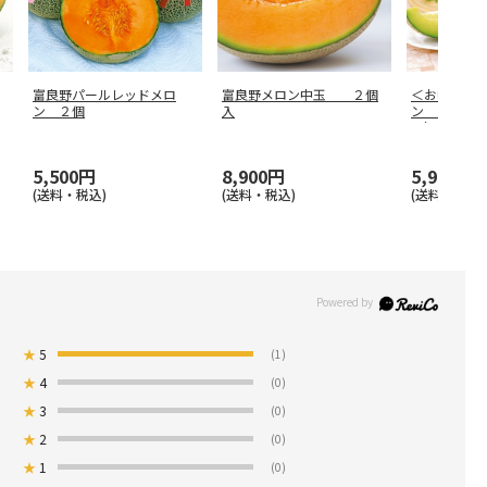
富良野パールレッドメロ
富良野メロン中玉 ２個
＜お中元＞
ン ２個
入
ン ２個（
ト）
5,500円
8,900円
5,980円
(送料・税込)
(送料・税込)
(送料・税込)
★
5
(1)
★
4
(0)
★
3
(0)
★
2
(0)
★
1
(0)