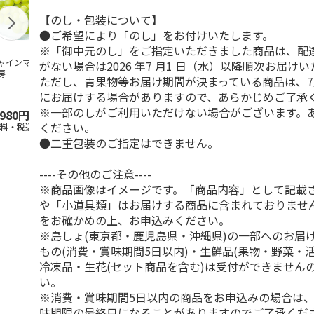
【のし・包装について】
●ご希望により「のし」をお付けいたします。
※「御中元のし」をご指定いただきました商品は、配
ャインマスカット
ＷＥＢ定期便果物コ
ビッグマスクメロ
夏小夏 家庭
がない場合は2026 年7 月1 日（水）以降順次お届け
房
ース
ン ２個入
ｋｇ
ただし、青果物等お届け期間が決まっている商品は、7
にお届けする場合がありますので、あらかじめご了承
4.5
（102）
4.7
（10）
4.6
（26
※一部のしがご利用いただけない場合がございます。
,980円
3,780円
4,150円
3,140円
ください。
送料・税込)
(送料・税込)
(送料・税込)
(送料・税込)
●二重包装のご指定はできません。
----その他のご注意----
※商品画像はイメージです。「商品内容」として記載
や「小道具類」はお届けする商品に含まれておりませ
をお確かめの上、お申込みください。
※島しょ(東京都・鹿児島県・沖縄県)の一部へのお届
もの(消費・賞味期間5日以内)・生鮮品(果物・野菜・
冷凍品・生花(セット商品を含む)は受付ができません
い。
※消費・賞味期間5日以内の商品をお申込みの場合は
味期限の最終日になることがありますのでご了承くだ