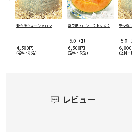
新夕張クィーンメロン
富良野メロン ２ｋｇ×２
新夕張
5.0
（2）
5.0
（
4,500円
6,500円
6,00
(送料・税込)
(送料・税込)
(送料・
レビュー