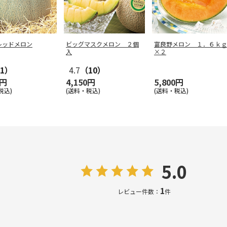
レッドメロン
ビッグマスクメロン ２個
富良野メロン １．６ｋｇ
入
×２
1）
4.7
（10）
0円
4,150円
5,800円
税込)
(送料・税込)
(送料・税込)
5.0
1
レビュー件数：
件