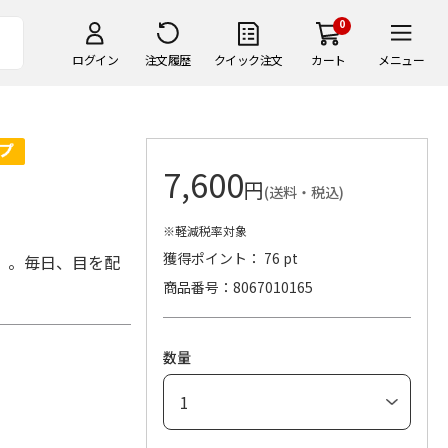
0
ログイン
注文履歴
クイック注文
カート
メニュー
7,600
円
(送料・税込)
※軽減税率対象
獲得ポイント： 76 pt
」。毎日、目を配
商品番号
8067010165
数量