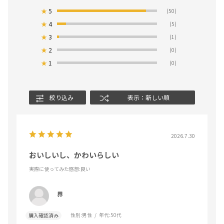
★
5
(50)
★
4
(5)
★
3
(1)
★
2
(0)
★
1
(0)
絞り込み
表示：新しい順
2026.7.30
おいしいし、かわいらしい
実際に使ってみた感想
:良い
界
性別:
男性
年代:
50代
購入確認済み