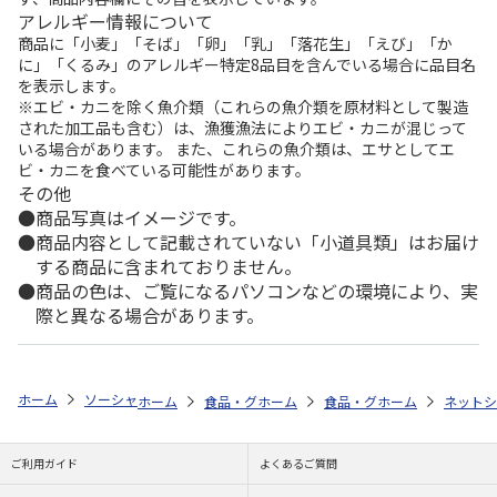
アレルギー情報について
商品に「小麦」「そば」「卵」「乳」「落花生」「えび」「か
に」「くるみ」のアレルギー特定8品目を含んでいる場合に品目名
を表示します。
※エビ・カニを除く魚介類（これらの魚介類を原材料として製造
された加工品も含む）は、漁獲漁法によりエビ・カニが混じって
いる場合があります。 また、これらの魚介類は、エサとしてエ
ビ・カニを食べている可能性があります。
その他
商品写真はイメージです。
商品内容として記載されていない「小道具類」はお届け
する商品に含まれておりません。
商品の色は、ご覧になるパソコンなどの環境により、実
際と異なる場合があります。
ホーム
ソーシャルギフト
ソーシャルギフト(価格別)
予算で探す(5,00
ホーム
食品・グルメストア
ホーム
食品・グルメストア
郵便局のカタログ
ホーム
ネットシ
都道
つ
ご利用ガイド
よくあるご質問