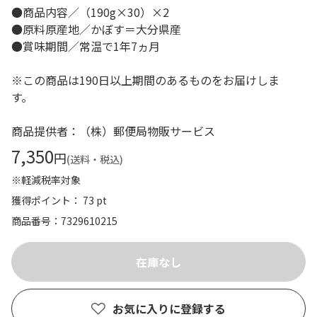
●商品内容／（190g×30）×2
●原料原産地／かぼす＝大分県産
●賞味期間／常温で1年7ヵ月
※この商品は190日以上期間のあるものをお届けしま
す。
商品提供者：（株）郵便局物販サービス
7,350
円
(送料・税込)
※軽減税率対象
獲得ポイント： 73 pt
商品番号
7329610215
お気に入りに登録する