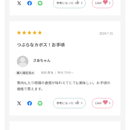
参考になった
0
Like!
0
2026.7.31
つぶらなカボス！お手頃
さあちゃん
性別:
男性
年代:
70代～
購入確認済み
果肉も入り柑橘の食感が味わえてとても美味しい。お手頃の
価格で買えます。
参考になった
0
Like!
0