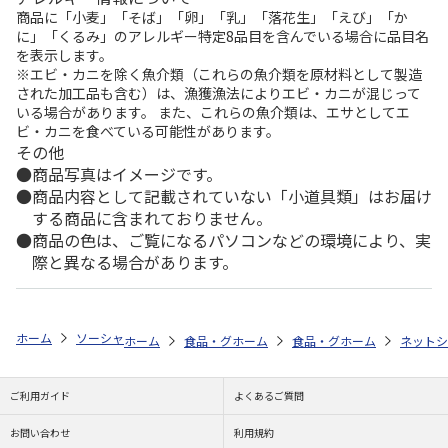
商品に「小麦」「そば」「卵」「乳」「落花生」「えび」「か
に」「くるみ」のアレルギー特定8品目を含んでいる場合に品目名
を表示します。
※エビ・カニを除く魚介類（これらの魚介類を原材料として製造
された加工品も含む）は、漁獲漁法によりエビ・カニが混じって
いる場合があります。 また、これらの魚介類は、エサとしてエ
ビ・カニを食べている可能性があります。
その他
商品写真はイメージです。
商品内容として記載されていない「小道具類」はお届け
する商品に含まれておりません。
商品の色は、ご覧になるパソコンなどの環境により、実
際と異なる場合があります。
ホーム
ソーシャルギフト
ソーシャルギフト(価格別)
予算で探す(3,00
ホーム
食品・グルメストア
ホーム
食品・グルメストア
郵便局のカタログ
ホーム
ネットシ
都道
つ
ご利用ガイド
よくあるご質問
お問い合わせ
利用規約