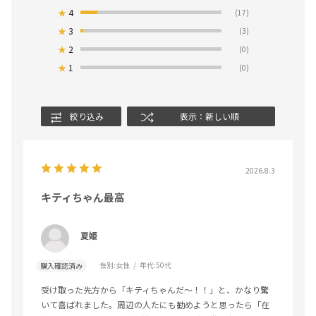
★
4
(17)
★
3
(3)
★
2
(0)
★
1
(0)
絞り込み
表示：新しい順
2026.8.3
キティちゃん最高
夏姫
性別:
女性
年代:
50代
購入確認済み
受け取った先方から「キティちゃんだ〜！！」と、かなり驚
いて喜ばれました。周辺の人たにも勧めようと思ったら「在