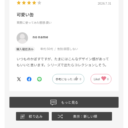
2026.7.31
可愛い缶
実際に使ってみた感想
:良い
no name
年代:
50代
性別:
回答しない
購入確認済み
いつものかぼすですが、たまにはこんなデザイン感があって
もいいと思います。シリーズで出たらコレクションしそう。
参考になった
0
Like!
0
もっと見る
絞り込み
表示：新しい順