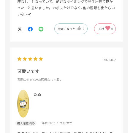
庫なし」となっていて、絶妙なタイミングで発注出来て良か
った…と思いました。カボスたけでなく､他の種類も出たらい
いな〜💕
参考になった
0
Like!
0
2026.8.2
可愛いです
実際に使ってみた感想
:とても良い
たぬ
年代:
30代
性別:
女性
購入確認済み