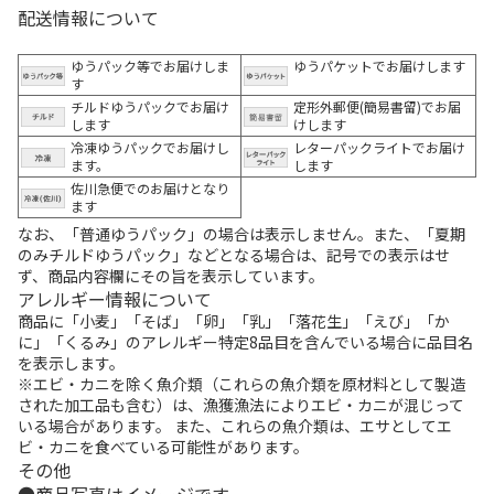
配送情報について
ゆうパック等でお届けしま
ゆうパケットでお届けします
す
チルドゆうパックでお届け
定形外郵便(簡易書留)でお届
します
けします
冷凍ゆうパックでお届けし
レターパックライトでお届け
ます。
します
佐川急便でのお届けとなり
ます
なお、「普通ゆうパック」の場合は表示しません。また、「夏期
のみチルドゆうパック」などとなる場合は、記号での表示はせ
ず、商品内容欄にその旨を表示しています。
アレルギー情報について
商品に「小麦」「そば」「卵」「乳」「落花生」「えび」「か
に」「くるみ」のアレルギー特定8品目を含んでいる場合に品目名
を表示します。
※エビ・カニを除く魚介類（これらの魚介類を原材料として製造
された加工品も含む）は、漁獲漁法によりエビ・カニが混じって
いる場合があります。 また、これらの魚介類は、エサとしてエ
ビ・カニを食べている可能性があります。
その他
商品写真はイメージです。