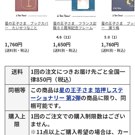
星の王子さま ブックカバ
星の王子さま フランス出
星の王子さま ブッ
ー たいせつなこと
版８０周年記念フレーム切
ー 渡り鳥
手セット
4.6
（11）
5.0
（1）
1,760円
1,650円
1,760円
(送料別・税込)
(送料別・税込)
(送料別・税込)
送料
1回の注文につきお届け先ごと全国一
律850円（税込）
同梱等
この商品は
星の王子さま 箔押しステ
ーショナリー 第2弾
の商品に限り、同
梱可能です。
購入上
1回のご注文での購入制限数はござい
限
ません。
※11点以上ご購入希望の場合は、カー