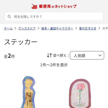
ホーム
グッズストア
絵本・童話キャラクター
星の王子さま
ステ
ステッカー
2
並べ替え：
全
件
1件～2件を表示