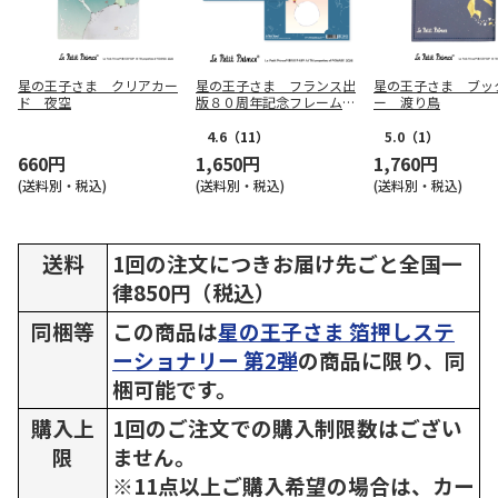
星の王子さま クリアカー
星の王子さま フランス出
星の王子さま ブッ
ド 夜空
版８０周年記念フレーム切
ー 渡り鳥
手セット
4.6
（11）
5.0
（1）
660円
1,650円
1,760円
(送料別・税込)
(送料別・税込)
(送料別・税込)
送料
1回の注文につきお届け先ごと全国一
律850円（税込）
同梱等
この商品は
星の王子さま 箔押しステ
ーショナリー 第2弾
の商品に限り、同
梱可能です。
購入上
1回のご注文での購入制限数はござい
限
ません。
※11点以上ご購入希望の場合は、カー