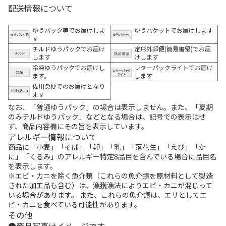
配送情報について
ゆうパック等でお届けしま
ゆうパケットでお届けします
す
チルドゆうパックでお届け
定形外郵便(簡易書留)でお届
します
けします
冷凍ゆうパックでお届けし
レターパックライトでお届け
ます。
します
佐川急便でのお届けとなり
ます
なお、「普通ゆうパック」の場合は表示しません。また、「夏期
のみチルドゆうパック」などとなる場合は、記号での表示はせ
ず、商品内容欄にその旨を表示しています。
アレルギー情報について
商品に「小麦」「そば」「卵」「乳」「落花生」「えび」「か
に」「くるみ」のアレルギー特定8品目を含んでいる場合に品目名
を表示します。
※エビ・カニを除く魚介類（これらの魚介類を原材料として製造
された加工品も含む）は、漁獲漁法によりエビ・カニが混じって
いる場合があります。 また、これらの魚介類は、エサとしてエ
ビ・カニを食べている可能性があります。
その他
商品写真はイメージです。