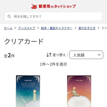
ホーム
グッズストア
絵本・童話キャラクター
星の王子さま
クリ
クリアカード
2
並べ替え：
全
件
1件～2件を表示