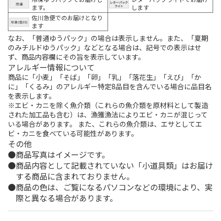
ます。
します
佐川急便でのお届けとなり
ます
なお、「普通ゆうパック」の場合は表示しません。また、「夏期
のみチルドゆうパック」などとなる場合は、記号での表示はせ
ず、商品内容欄にその旨を表示しています。
アレルギー情報について
商品に「小麦」「そば」「卵」「乳」「落花生」「えび」「か
に」「くるみ」のアレルギー特定8品目を含んでいる場合に品目名
を表示します。
※エビ・カニを除く魚介類（これらの魚介類を原材料として製造
された加工品も含む）は、漁獲漁法によりエビ・カニが混じって
いる場合があります。 また、これらの魚介類は、エサとしてエ
ビ・カニを食べている可能性があります。
その他
商品写真はイメージです。
商品内容として記載されていない「小道具類」はお届け
する商品に含まれておりません。
商品の色は、ご覧になるパソコンなどの環境により、実
際と異なる場合があります。