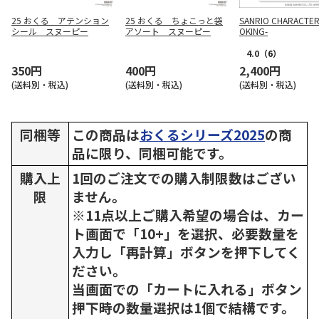
25 おくる アテンション
25 おくる ちょこっと袋
SANRIO CHARACTER
シール スヌーピー
アソート スヌーピー
OKING-
4.0
（6）
350円
400円
2,400円
(送料別・税込)
(送料別・税込)
(送料別・税込)
同梱等
この商品は
おくるシリーズ2025
の商
品に限り、同梱可能です。
購入上
1回のご注文での購入制限数はござい
限
ません。
※11点以上ご購入希望の場合は、カー
ト画面で「10+」を選択、必要数量を
入力し「再計算」ボタンを押下してく
ださい。
当画面での「カートに入れる」ボタン
押下時の数量選択は1個で結構です。