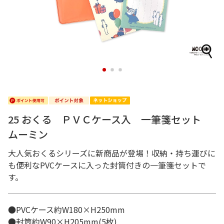
1
2
3
25 おくる ＰＶＣケース入 一筆箋セット
ムーミン
大人気おくるシリーズに新商品が登場！収納・持ち運びに
も便利なPVCケースに入った封筒付きの一筆箋セットで
す。
●PVCケース約W180×H250mm
●封筒約W90×H205mm(5枚)