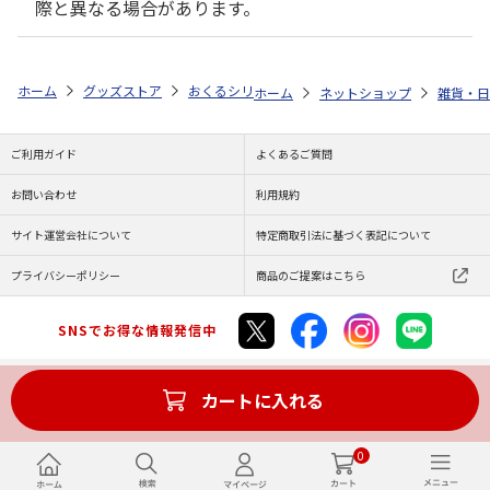
際と異なる場合があります。
ホーム
グッズストア
おくるシリーズ
おくるシリーズ2025
おくる
ホーム
ネットショップ
雑貨・日
ご利用ガイド
よくあるご質問
お問い合わせ
利用規約
サイト運営会社について
特定商取引法に基づく表記について
プライバシーポリシー
商品のご提案はこちら
SNSでお得な情報発信中
カートに入れる
Copyright (C) JAPAN POST Co.,Ltd. All Rights Reserved.
0