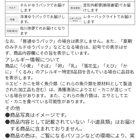
チルドゆうパックでお届け
定形外郵便(簡易書留)でお届
します
けします
冷凍ゆうパックでお届けし
レターパックライトでお届け
ます。
します
佐川急便でのお届けとなり
ます
なお、「普通ゆうパック」の場合は表示しません。また、「夏期
のみチルドゆうパック」などとなる場合は、記号での表示はせ
ず、商品内容欄にその旨を表示しています。
アレルギー情報について
商品に「小麦」「そば」「卵」「乳」「落花生」「えび」「か
に」「くるみ」のアレルギー特定8品目を含んでいる場合に品目名
を表示します。
※エビ・カニを除く魚介類（これらの魚介類を原材料として製造
された加工品も含む）は、漁獲漁法によりエビ・カニが混じって
いる場合があります。 また、これらの魚介類は、エサとしてエ
ビ・カニを食べている可能性があります。
その他
商品写真はイメージです。
商品内容として記載されていない「小道具類」はお届け
する商品に含まれておりません。
商品の色は、ご覧になるパソコンなどの環境により、実