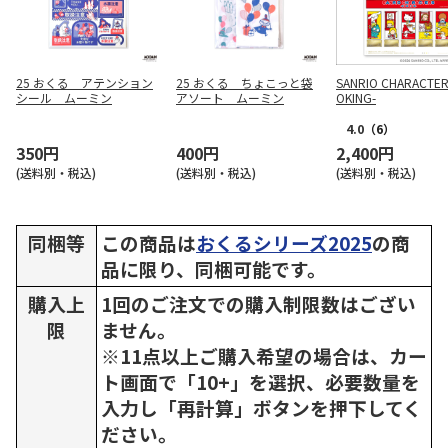
25 おくる アテンション
25 おくる ちょこっと袋
SANRIO CHARACTER
シール ムーミン
アソート ムーミン
OKING-
4.0
（6）
350円
400円
2,400円
(送料別・税込)
(送料別・税込)
(送料別・税込)
同梱等
この商品は
おくるシリーズ2025
の商
品に限り、同梱可能です。
購入上
1回のご注文での購入制限数はござい
限
ません。
※11点以上ご購入希望の場合は、カー
ト画面で「10+」を選択、必要数量を
入力し「再計算」ボタンを押下してく
ださい。