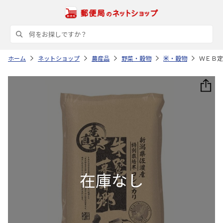
ホーム
ネットショップ
農産品
野菜・穀物
米・穀物
ＷＥＢ定