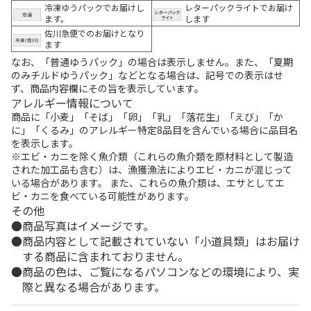
冷凍ゆうパックでお届けし
レターパックライトでお届け
ます。
します
佐川急便でのお届けとなり
ます
なお、「普通ゆうパック」の場合は表示しません。また、「夏期
のみチルドゆうパック」などとなる場合は、記号での表示はせ
ず、商品内容欄にその旨を表示しています。
アレルギー情報について
商品に「小麦」「そば」「卵」「乳」「落花生」「えび」「か
に」「くるみ」のアレルギー特定8品目を含んでいる場合に品目名
を表示します。
※エビ・カニを除く魚介類（これらの魚介類を原材料として製造
された加工品も含む）は、漁獲漁法によりエビ・カニが混じって
いる場合があります。 また、これらの魚介類は、エサとしてエ
ビ・カニを食べている可能性があります。
その他
商品写真はイメージです。
商品内容として記載されていない「小道具類」はお届け
する商品に含まれておりません。
商品の色は、ご覧になるパソコンなどの環境により、実
際と異なる場合があります。