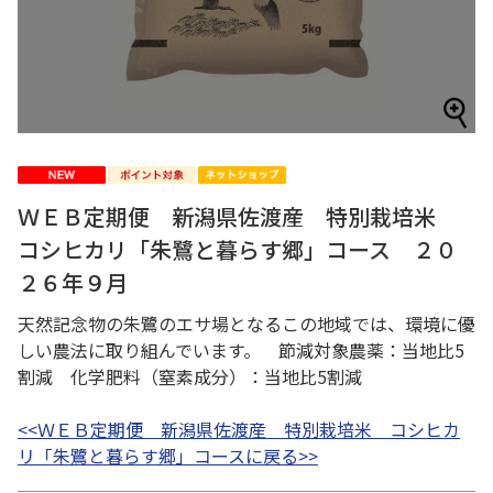
ＷＥＢ定期便 新潟県佐渡産 特別栽培米
コシヒカリ「朱鷺と暮らす郷」コース ２０
２６年９月
天然記念物の朱鷺のエサ場となるこの地域では、環境に優
しい農法に取り組んでいます。 節減対象農薬：当地比5
割減 化学肥料（窒素成分）：当地比5割減
<<ＷＥＢ定期便 新潟県佐渡産 特別栽培米 コシヒカ
リ「朱鷺と暮らす郷」コースに戻る>>