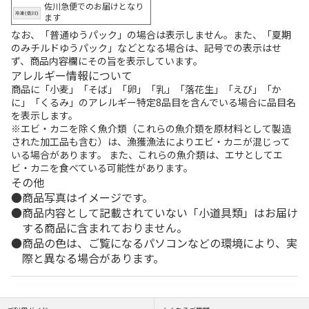
佐川急便でのお届けとなり
ます
なお、「普通ゆうパック」の場合は表示しません。また、「夏期
のみチルドゆうパック」などとなる場合は、記号での表示はせ
ず、商品内容欄にその旨を表示しています。
アレルギー情報について
商品に「小麦」「そば」「卵」「乳」「落花生」「えび」「か
に」「くるみ」のアレルギー特定8品目を含んでいる場合に品目名
を表示します。
※エビ・カニを除く魚介類（これらの魚介類を原材料として製造
された加工品も含む）は、漁獲漁法によりエビ・カニが混じって
いる場合があります。 また、これらの魚介類は、エサとしてエ
ビ・カニを食べている可能性があります。
その他
商品写真はイメージです。
商品内容として記載されていない「小道具類」はお届け
する商品に含まれておりません。
商品の色は、ご覧になるパソコンなどの環境により、実
際と異なる場合があります。