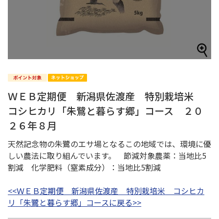
ＷＥＢ定期便 新潟県佐渡産 特別栽培米
コシヒカリ「朱鷺と暮らす郷」コース ２０
２６年８月
天然記念物の朱鷺のエサ場となるこの地域では、環境に優
しい農法に取り組んでいます。 節減対象農薬：当地比5
割減 化学肥料（窒素成分）：当地比5割減
<<ＷＥＢ定期便 新潟県佐渡産 特別栽培米 コシヒカ
リ「朱鷺と暮らす郷」コースに戻る>>