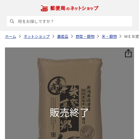
ホーム
ネットショップ
農産品
野菜・穀物
米・穀物
ＷＥＢ定