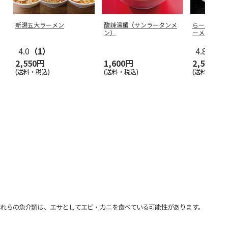
新潟五大ラーメン
酸辣湯麺（サンラータンメ
らーめん味
ン）
ーメン（メ
4.0
（1）
4.8
（4）
2,550円
1,600円
2,550円
(送料・税込)
(送料・税込)
(送料・税込)
れらの魚介類は、エサとしてエビ・カニを食べている可能性があります。