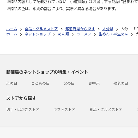
※商品内容として記載されていない「小道具類」はお届けする商品に含まれて
※商品の色は、印刷の都合により、実際と異なる場合があります。
ホーム
食品・グルメストア
都道府県から探す
大分県
大分 「
ホーム
ネットショップ
めん類
ラーメン
生めん・半生めん
郵便局のネットショップの特集・イベント
母の日
こどもの日
父の日
お中元
敬老の日
ストアから探す
切手・はがきストア
ギフトストア
食品・グルメストア