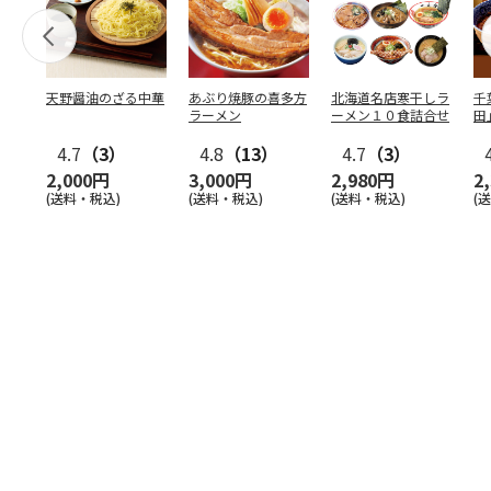
天野醤油のざる中華
あぶり焼豚の喜多方
北海道名店寒干しラ
千
ラーメン
ーメン１０食詰合せ
田
4.7
（3）
4.8
（13）
4.7
（3）
2,000円
3,000円
2,980円
2
(送料・税込)
(送料・税込)
(送料・税込)
(