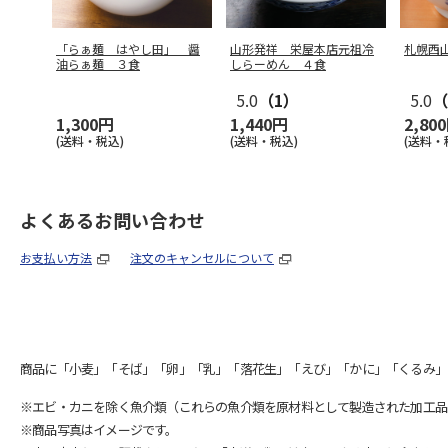
「らぁ麺 はやし田」 醤
山形発祥 栄屋本店元祖冷
札幌西
油らぁ麺 ３食
しらーめん ４食
5.0
（1）
5.0
（
1,300円
1,440円
2,80
(送料・税込)
(送料・税込)
(送料・
よくあるお問い合わせ
お支払い方法
注文のキャンセルについて
商品に「小麦」「そば」「卵」「乳」「落花生」「えび」「かに」「くるみ」
※エビ・カニを除く魚介類（これらの魚介類を原材料として製造された加工品
※商品写真はイメージです。