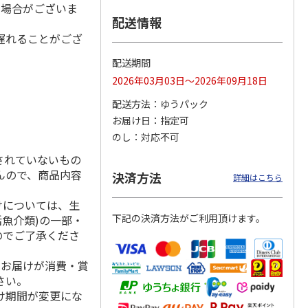
る場合がございま
配送情報
遅れることがござ
味ラー
＜お中元＞喜多方ラ
札幌西山ラーメン
一蘭ラーメン 博多
配送期間
ーメン温冷詰合せ
５食
細麺ストレート ５
2026年03月03日～2026年09月18日
食
4.0
（2）
4.7
（3）
5.0
（2）
配送方法
ゆうパック
1,900円
1,950円
3,180円
お届け日
指定可
(送料・税込)
(送料・税込)
(送料・税込)
のし
対応不可
されていないもの
んので、商品内容
決済方法
詳細はこちら
けについては、生
下記の決済方法がご利用頂けます。
活魚介類)の一部・
のでご了承くださ
、お届けが消費・賞
さい。
け期間が変更にな