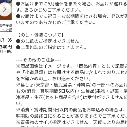
●お届けまでに5月連休をまたぐ場合、お届けが遅れ
す。あらかじめご了承ください。
●お届けまでに祝日・お盆期間をはさむ場合、発送が
いますのであらかじめご了承ください。
葉中華蕎麦「とみ
＜ご自宅用＞喜多方
山形発祥 栄屋本店
北海道名店の
」つけ麺４食
ラーメン味三昧温冷
元祖冷しらーめん
メン５種
【のし・包装について】
セット １０食
４食
4.7
（6）
5.0
（1）
5.0
（1）
5.0
（2）
●のし紙のご指定はできません。
,340円
2,450円
1,440円
2,980円
●二重包装のご指定はできません。
送料・税込)
(送料・税込)
(送料・税込)
(送料・税込)
----その他のご注意----
※商品画像はイメージです。「商品内容」として記載
や「小道具類」はお届けする商品に含まれておりませ
をお確かめの上、お申込みください。
※島しょ(東京都・鹿児島県・沖縄県)の一部へのお届
もの(消費・賞味期間5日以内)・生鮮品(果物・野菜・
冷凍品・生花(セット商品を含む)は受付ができません
い。
※消費・賞味期間5日以内の商品をお申込みの場合は
味期限の最終日になることがありますのでご了承くだ
※青果物のサイズ指定はできません。天候によりお届