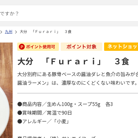
九州
大分 「Ｆｕｒａｒｉ」 ３食
大分 「Ｆｕｒａｒｉ」 ３食
大分別府にある豚骨ベースの醤油ダレと魚介の旨みが
醤油ラーメン」は、濃厚なのにくどくない味わいです
●商品内容／生めん100g・スープ55g 各3
●賞味期間／常温で90日
●アレルギー／「小麦」