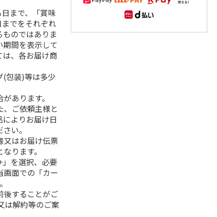
る日まで、「賞味
日までをそれぞれ
るものではありま
い期間を表示して
ては、各お届け商
(包装)等は多少
合があります。
た、ご依頼主様と
品によりお届け日
ださい。
書又はお届け伝票
となります。
+」を選択、必要
当画面での「カー
。
前後することがご
又は解約等のご案