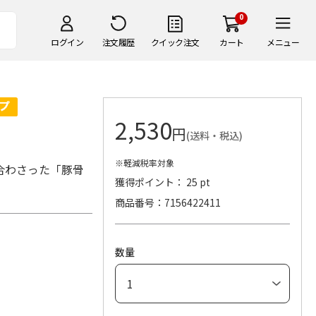
0
ログイン
注文履歴
クイック注文
カート
メニュー
2,530
円
(送料・税込)
※軽減税率対象
合わさった「豚骨
獲得ポイント： 25 pt
。
商品番号
7156422411
数量