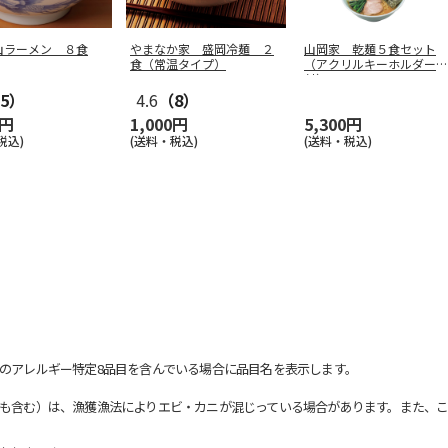
山ラーメン ８食
やまなか家 盛岡冷麺 ２
山岡家 乾麺５食セット
食（常温タイプ）
（アクリルキーホルダー
付）
5）
4.6
（8）
0円
1,000円
5,300円
税込)
(送料・税込)
(送料・税込)
のアレルギー特定8品目を含んでいる場合に品目名を表示します。
も含む）は、漁獲漁法によりエビ・カニが混じっている場合があります。また、こ