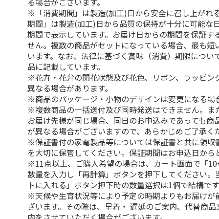
る場合がございます。
※「消費期間」は製造(加工)日から安全に召し上がれ
期間」は製造(加工)日から品質の保持が十分に可能な
期間で表示しています。お届け日からの期間を保証す
せん。複数の商品がセットになっている場合、最も短
います。なお、法律に基づく賞味（消費）期限につい
品に記載しています。
※花卉・花弁の開花状態及び花色、リボン、ラッピング
異なる場合があります。
※商品のパッケージ・小物のデザインは変更になる場
※複数商品の一括送付及び同時発送はできません。ま
お届け先様が同じ場合、同日のお申込みであっても商
が異なる場合がございますので、あらかじめご了承く
※保証書付の家電製品等については保証書と共に領収
を大切に保管してください。保証期間はお申込日から
※11点以上、ご購入希望の場合は、カート画面で「10
数量を入力し「再計算」ボタンを押下してください。
トに入れる」ボタン押下時の数量選択は1個で結構です
※天候や生育状況等により予定の時期よりもお届けが
ざいます。その際は、早着・ 遅延のご案内、代替商品
内をさせていただく場合がございます。