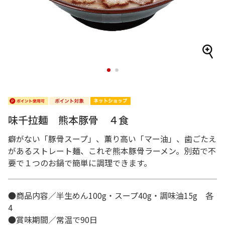
1
2
味千拉麺 熊本豚骨 ４食
癖がない「豚骨スープ」、薫り高い「マー油」、歯ごたえ
があるストレート麺、これぞ熊本豚骨ラーメン。別茹で不
要で１つのお鍋で簡単に調理できます。
●商品内容／半生めん100g・スープ40g・調味油15g 各
4
●賞味期間／常温で90日