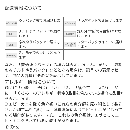
配送情報について
ゆうパック等でお届けしま
ゆうパケットでお届けします
す
チルドゆうパックでお届け
定形外郵便(簡易書留)でお届
します
けします
冷凍ゆうパックでお届けし
レターパックライトでお届け
ます。
します
佐川急便でのお届けとなり
ます
なお、「普通ゆうパック」の場合は表示しません。また、「夏期
のみチルドゆうパック」などとなる場合は、記号での表示はせ
ず、商品内容欄にその旨を表示しています。
アレルギー情報について
商品に「小麦」「そば」「卵」「乳」「落花生」「えび」「か
に」「くるみ」のアレルギー特定8品目を含んでいる場合に品目名
を表示します。
※エビ・カニを除く魚介類（これらの魚介類を原材料として製造
された加工品も含む）は、漁獲漁法によりエビ・カニが混じって
いる場合があります。 また、これらの魚介類は、エサとしてエ
ビ・カニを食べている可能性があります。
その他