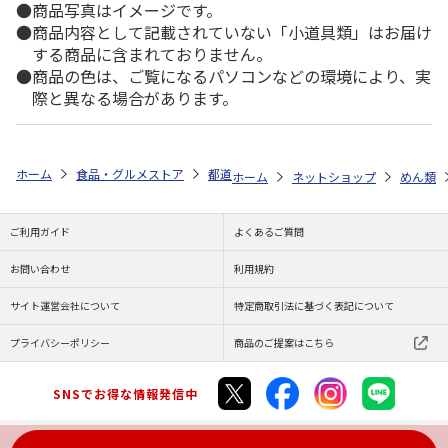
商品写真はイメージです。
商品内容として記載されていない「小道具類」はお届け
する商品に含まれておりません。
商品の色は、ご覧になるパソコンなどの環境により、実
際と異なる場合があります。
ホーム
食品・グルメストア
都道府県から探す
熊本県
味千拉麺 
ホーム
ネットショップ
めん類
ご利用ガイド
よくあるご質問
お問い合わせ
利用規約
サイト運営会社について
特定商取引法に基づく表記について
プライバシーポリシー
商品のご提案はこちら
SNSでお得な情報発信中