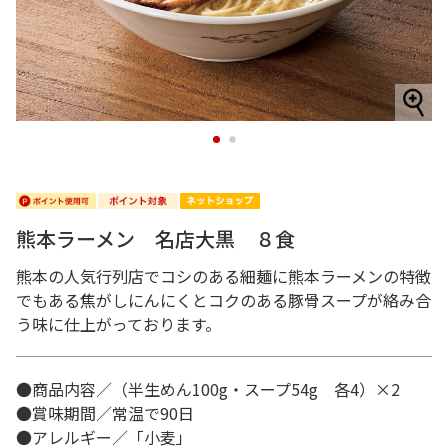
1
2
熊本ラーメン 名店大黒 ８食
熊本の人気行列店でコシのある細麺に熊本ラーメンの特徴
でもある焦がしにんにくとコクのある豚骨スープが絡み合
う味に仕上がっております。
●商品内容／（半生めん100g・スープ54g 各4）×2
●賞味期間／常温で90日
●アレルギー／「小麦」