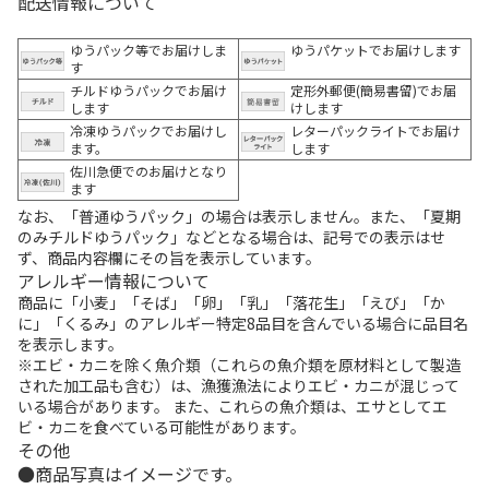
配送情報について
ゆうパック等でお届けしま
ゆうパケットでお届けします
す
チルドゆうパックでお届け
定形外郵便(簡易書留)でお届
します
けします
冷凍ゆうパックでお届けし
レターパックライトでお届け
ます。
します
佐川急便でのお届けとなり
ます
なお、「普通ゆうパック」の場合は表示しません。また、「夏期
のみチルドゆうパック」などとなる場合は、記号での表示はせ
ず、商品内容欄にその旨を表示しています。
アレルギー情報について
商品に「小麦」「そば」「卵」「乳」「落花生」「えび」「か
に」「くるみ」のアレルギー特定8品目を含んでいる場合に品目名
を表示します。
※エビ・カニを除く魚介類（これらの魚介類を原材料として製造
された加工品も含む）は、漁獲漁法によりエビ・カニが混じって
いる場合があります。 また、これらの魚介類は、エサとしてエ
ビ・カニを食べている可能性があります。
その他
商品写真はイメージです。