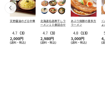
天野醤油のざる中華
北海道名店寒干しラ
あぶり焼豚の喜多方
＜
ーメン１０食詰合せ
ラーメン
ょ
お
4.7
（3）
4.7
（3）
4.8
（13）
入
2,000円
2,980円
3,000円
4
(送料・税込)
(送料・税込)
(送料・税込)
(