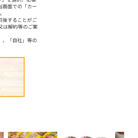
当画面での「カー
。
前後することがご
又は解約等のご案
」、「自社」等の