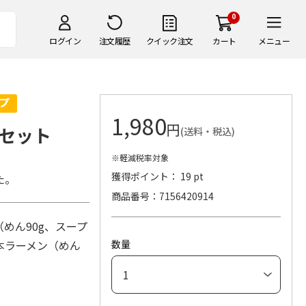
0
ログイン
注文履歴
クイック注文
カート
メニュー
1,980
円
セット
(送料・税込)
※軽減税率対象
獲得ポイント： 19 pt
た。
商品番号
7156420914
めん90g、スープ
熊本ラーメン（めん
数量