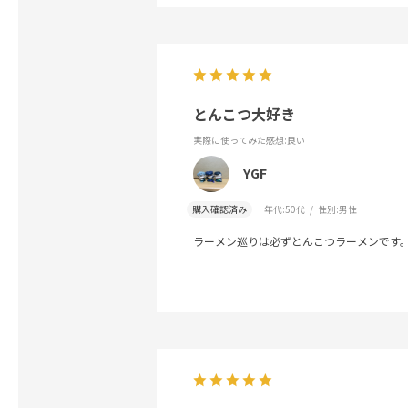
とんこつ大好き
実際に使ってみた感想
:良い
YGF
購入確認済み
年代:
50代
性別:
男性
ラーメン巡りは必ずとんこつラーメンです