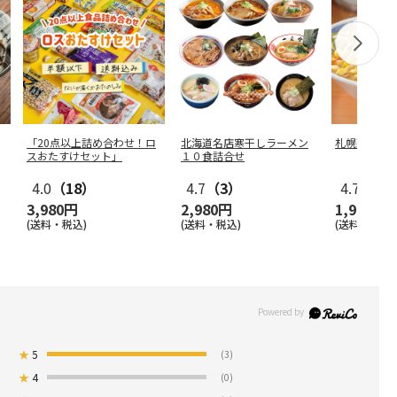
「20点以上詰め合わせ！ロ
北海道名店寒干しラーメン
札幌西山ラ
スおたすけセット」
１０食詰合せ
4.0
（18）
4.7
（3）
4.7
（3）
3,980円
2,980円
1,950円
(送料・税込)
(送料・税込)
(送料・税込)
★
5
(3)
★
4
(0)