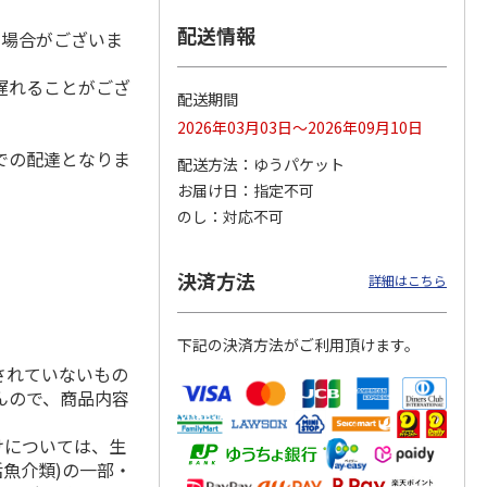
配送情報
る場合がございま
遅れることがござ
屋本店
北海道名店の味ラー
＜お中元＞喜多方ラ
札幌西山ラーメン
配送期間
ーめん
メン５種
ーメン温冷詰合せ
５食
2026年03月03日～2026年09月10日
5.0
（2）
4.0
（2）
4.7
（3）
での配達となりま
配送方法
ゆうパケット
2,980円
1,900円
1,950円
お届け日
指定不可
(送料・税込)
(送料・税込)
(送料・税込)
のし
対応不可
決済方法
詳細はこちら
下記の決済方法がご利用頂けます。
されていないもの
んので、商品内容
けについては、生
活魚介類)の一部・