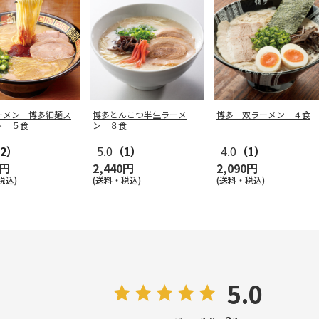
ーメン 博多細麺ス
博多とんこつ半生ラーメ
博多一双ラーメン ４食
ト ５食
ン ８食
2）
5.0
（1）
4.0
（1）
0円
2,440円
2,090円
税込)
(送料・税込)
(送料・税込)
5.0