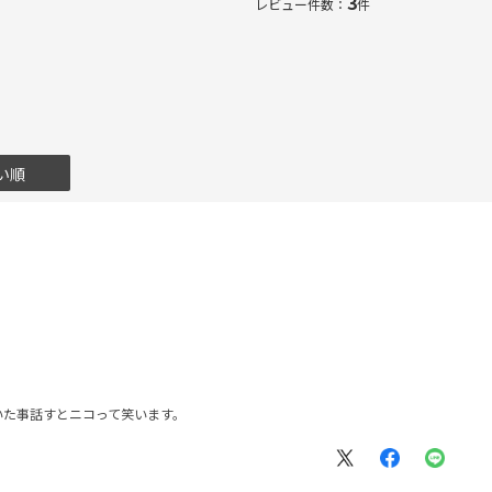
3
レビュー件数：
件
い順
いた事話すとニコって笑います。