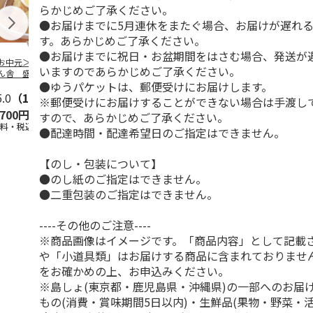
らかじめご了承ください。
●お届けまでに5月連休をまたぐ場合、お届けが遅れ
す。あらかじめご了承ください。
●お届けまでに祝日・お盆期間をはさむ場合、発送が
お中元＞ぴょんぴ
＜ご自宅用＞喜多方
千葉中華蕎麦「とみ
山形発祥 栄
いますのであらかじめご了承ください。
ん舎 盛岡冷麺
ラーメン味三昧温冷
田」つけ麺４食
元祖冷しら
●ゆうパケットは、郵便受けにお届けします。
店の味セット４食
セット １０食
４食
（
5.0
…
（1）
5.0
（1）
4.7
（6）
5.0
（1）
※郵便受けにお届けすることができない場合は手渡し
,700円
2,450円
2,340円
1,440円
すので、あらかじめご了承ください。
送料・税込)
(送料・税込)
(送料・税込)
(送料・税込)
●配達時間・配達希望日のご指定はできません。
【のし・包装について】
●のし紙のご指定はできません。
●二重包装のご指定はできません。
----その他のご注意----
※商品画像はイメージです。「商品内容」として記載
や「小道具類」はお届けする商品に含まれておりませ
をお確かめの上、お申込みください。
※島しょ(東京都・鹿児島県・沖縄県)の一部へのお届
もの(消費・賞味期間5日以内)・生鮮品(果物・野菜・