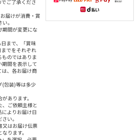
のでご了承くださ
、お届けが消費・賞
さい。
け期間が変更にな
る日まで、「賞味
日までをそれぞれ
るものではありま
い期間を表示して
ては、各お届け商
(包装)等は多少
合があります。
た、ご依頼主様と
品によりお届け日
ださい。
書又はお届け伝票
となります。
+」を選択、必要