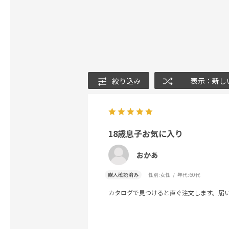
絞り込み
表示：新し
18歳息子お気に入り
おかあ
購入確認済み
性別:
女性
年代:
60代
カタログで見つけると直ぐ注文します。届