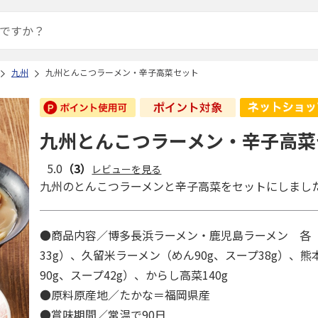
九州
九州とんこつラーメン・辛子高菜セット
九州とんこつラーメン・辛子高菜
5.0
（3）
レビューを見る
九州のとんこつラーメンと辛子高菜をセットにしまし
●商品内容／博多長浜ラーメン・鹿児島ラーメン 各（
33g）、久留米ラーメン（めん90g、スープ38g）、
90g、スープ42g）、からし高菜140g
●原料原産地／たかな＝福岡県産
●賞味期間／常温で90日