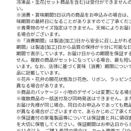
冷凍品・生花(セット商品を含む)は受付ができません
い。
※消費・賞味期間5日以内の商品をお申込みの場合は
味期限の最終日になることがありますのでご了承くだ
※青果物のサイズ指定はできません。天候によりお届
る場合がございます。
※「消費期間」は製造(加工)日から安全に召し上がれ
期間」は製造(加工)日から品質の保持が十分に可能な
期間で表示しています。お届け日からの期間を保証す
せん。複数の商品がセットになっている場合、最も短
います。なお、法律に基づく賞味（消費）期限につい
品に記載しています。
※花卉・花弁の開花状態及び花色、リボン、ラッピング
異なる場合があります。
※商品のパッケージ・小物のデザインは変更になる場
※複数商品の一括送付及び同時発送はできません。ま
お届け先様が同じ場合、同日のお申込みであっても商
が異なる場合がございますので、あらかじめご了承く
※保証書付の家電製品等については保証書と共に領収
を大切に保管してください。保証期間はお申込日から
※11点以上、ご購入希望の場合は、カート画面で「10