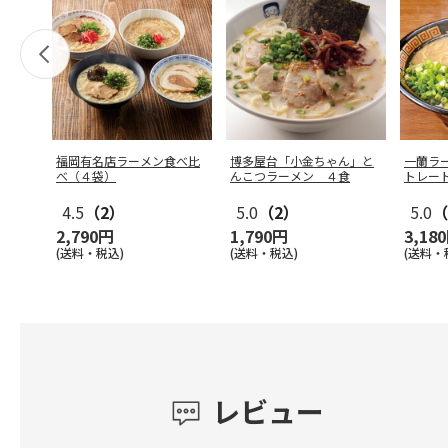
福岡有名店ラーメン食べ比
博多屋台「小金ちゃん」と
一蘭ラ
べ（４袋）
んこつラーメン ４食
トレー
4.5
（2）
5.0
（2）
5.0
（
2,790円
1,790円
3,18
(送料・税込)
(送料・税込)
(送料・
レビュー