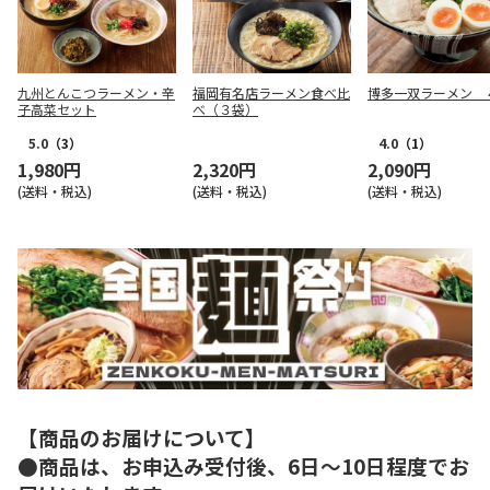
九州とんこつラーメン・辛
福岡有名店ラーメン食べ比
博多一双ラーメン 
子高菜セット
べ（３袋）
5.0
（3）
4.0
（1）
1,980円
2,320円
2,090円
(送料・税込)
(送料・税込)
(送料・税込)
【商品のお届けについて】
●商品は、お申込み受付後、6日～10日程度でお