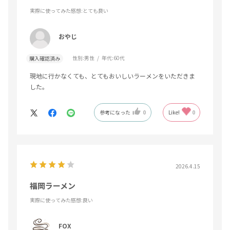
実際に使ってみた感想
:とても良い
おやじ
性別:
男性
年代:
60代
購入確認済み
現地に行かなくても、とてもおいしいラーメンをいただきま
した。
参考になった
0
Like!
0
2026.4.15
福岡ラーメン
実際に使ってみた感想
:良い
FOX