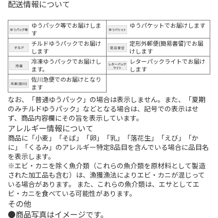
配送情報について
ゆうパック等でお届けしま
ゆうパケットでお届けします
す
チルドゆうパックでお届け
定形外郵便(簡易書留)でお届
します
けします
冷凍ゆうパックでお届けし
レターパックライトでお届け
ます。
します
佐川急便でのお届けとなり
ます
なお、「普通ゆうパック」の場合は表示しません。また、「夏期
のみチルドゆうパック」などとなる場合は、記号での表示はせ
ず、商品内容欄にその旨を表示しています。
アレルギー情報について
商品に「小麦」「そば」「卵」「乳」「落花生」「えび」「か
に」「くるみ」のアレルギー特定8品目を含んでいる場合に品目名
を表示します。
※エビ・カニを除く魚介類（これらの魚介類を原材料として製造
された加工品も含む）は、漁獲漁法によりエビ・カニが混じって
いる場合があります。 また、これらの魚介類は、エサとしてエ
ビ・カニを食べている可能性があります。
その他
商品写真はイメージです。