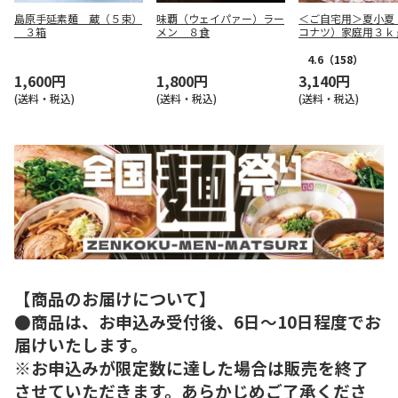
島原手延素麺 蔵（５束）
味覇（ウェイパァー）ラー
＜ご自宅用＞夏小夏
３箱
メン ８食
コナツ）家庭用３ｋ
4.6
（158）
1,600円
1,800円
3,140円
(送料・税込)
(送料・税込)
(送料・税込)
【商品のお届けについて】
●商品は、お申込み受付後、6日～10日程度でお
届けいたします。
※お申込みが限定数に達した場合は販売を終了
させていただきます。あらかじめご了承くださ