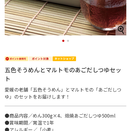
1
2
五色そうめんとマルトモのあごだしつゆセッ
ト
愛媛の老舗「五色そうめん」とマルトモの「あごだしつ
ゆ」のセットをお届けします！
●商品内容／めん300g×4、焙焼あごだしつゆ500ml
●賞味期間／常温で1年
●アレルギー／「小麦」