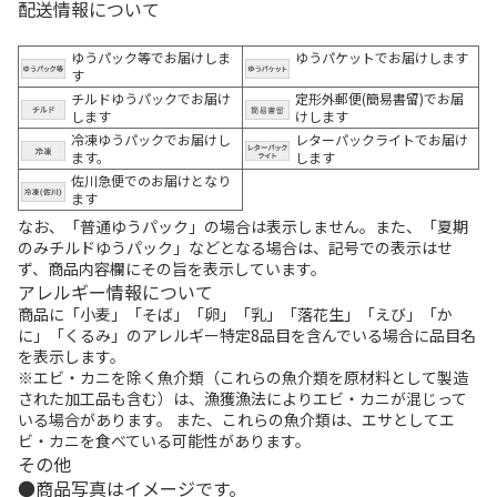
配送情報について
ゆうパック等でお届けしま
ゆうパケットでお届けします
す
チルドゆうパックでお届け
定形外郵便(簡易書留)でお届
します
けします
冷凍ゆうパックでお届けし
レターパックライトでお届け
ます。
します
佐川急便でのお届けとなり
ます
なお、「普通ゆうパック」の場合は表示しません。また、「夏期
のみチルドゆうパック」などとなる場合は、記号での表示はせ
ず、商品内容欄にその旨を表示しています。
アレルギー情報について
商品に「小麦」「そば」「卵」「乳」「落花生」「えび」「か
に」「くるみ」のアレルギー特定8品目を含んでいる場合に品目名
を表示します。
※エビ・カニを除く魚介類（これらの魚介類を原材料として製造
された加工品も含む）は、漁獲漁法によりエビ・カニが混じって
いる場合があります。 また、これらの魚介類は、エサとしてエ
ビ・カニを食べている可能性があります。
その他
商品写真はイメージです。