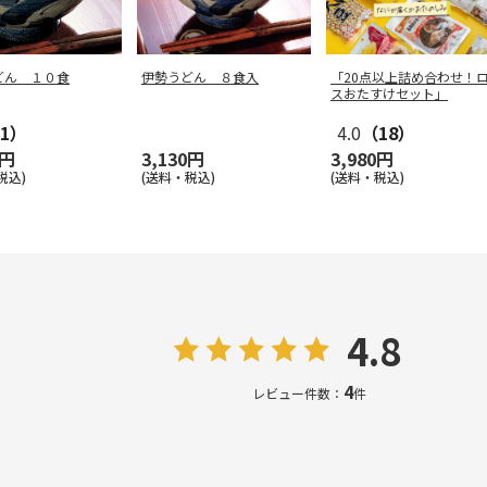
どん １０食
伊勢うどん ８食入
「20点以上詰め合わせ！
スおたすけセット」
1）
4.0
（18）
0円
3,130円
3,980円
税込)
(送料・税込)
(送料・税込)
4.8
4
レビュー件数：
件