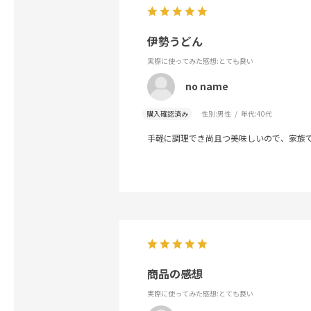
伊勢うどん
実際に使ってみた感想
:とても良い
no name
購入確認済み
性別:
男性
年代:
40代
手軽に調理でき尚且つ美味しいので、家族
商品の感想
実際に使ってみた感想
:とても良い