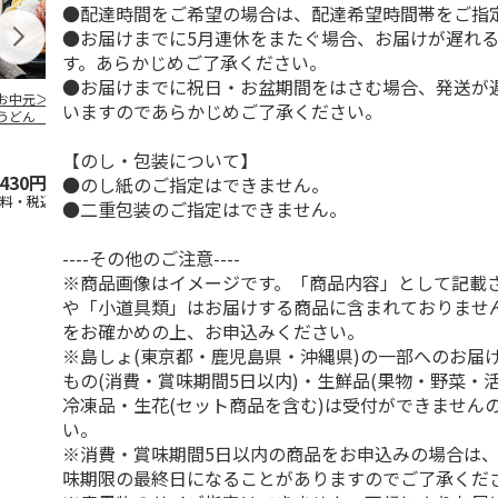
●配達時間をご希望の場合は、配達希望時間帯をご指
●お届けまでに5月連休をまたぐ場合、お届けが遅れ
す。あらかじめご了承ください。
●お届けまでに祝日・お盆期間をはさむ場合、発送が
お中元＞冷やし伊
水沢うどん ６食
純生讃岐カレーうど
本場さぬきカ
いますのであらかじめご了承ください。
うどん ６食
ん Ａ（２食）
どん ８食
4.5
（2）
【のし・包装について】
,430円
2,600円
1,580円
3,000円
●のし紙のご指定はできません。
送料・税込)
(送料・税込)
(送料・税込)
(送料・税込)
●二重包装のご指定はできません。
----その他のご注意----
※商品画像はイメージです。「商品内容」として記載
や「小道具類」はお届けする商品に含まれておりませ
をお確かめの上、お申込みください。
※島しょ(東京都・鹿児島県・沖縄県)の一部へのお届
もの(消費・賞味期間5日以内)・生鮮品(果物・野菜・
冷凍品・生花(セット商品を含む)は受付ができません
い。
※消費・賞味期間5日以内の商品をお申込みの場合は
味期限の最終日になることがありますのでご了承くだ