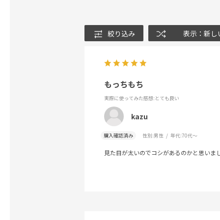
絞り込み
表示：新し
もっちもち
実際に使ってみた感想
:とても良い
kazu
購入確認済み
性別:
男性
年代:
70代～
見た目が太いのでコシがあるのかと思いま