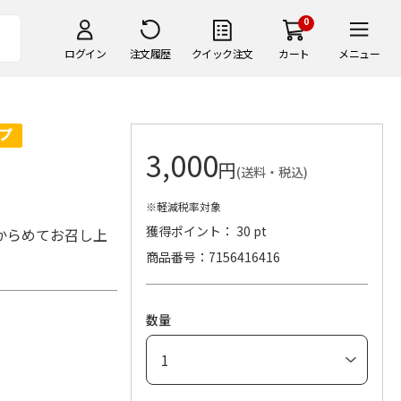
0
ログイン
注文履歴
クイック注文
カート
メニュー
3,000
円
(送料・税込)
※軽減税率対象
獲得ポイント： 30 pt
からめてお召し上
商品番号
7156416416
数量