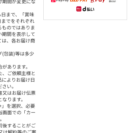
け期間が変更にな
る日まで、「賞味
日までをそれぞれ
るものではありま
い期間を表示して
ては、各お届け商
(包装)等は多少
合があります。
た、ご依頼主様と
品によりお届け日
ださい。
書又はお届け伝票
となります。
+」を選択、必要
当画面での「カー
。
前後することがご
又は解約等のご案