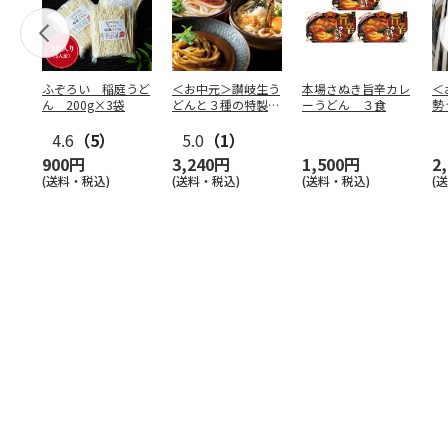
ふぞろい 稲庭うど
＜お中元＞讃岐生う
本場さぬき旨辛カレ
＜
ん 200g×3袋
どんと３種の特製だ
ーうどん ３食
勢
しの詰合せ
4.6
（5）
5.0
（1）
900円
3,240円
1,500円
2
(送料・税込)
(送料・税込)
(送料・税込)
(