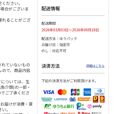
定ください。
配送情報
る場合がございま
遅れることがござ
レーう
稲庭手延うどん Ｋ
小川の稲庭うどん詰
美味しさにこだわっ
配送期間
Ｐ－３５Ｆ
合せ Ａ
た防災食 ６袋
2026年03月03日～2026年09月18日
配送方法
ゆうパック
3,300円
3,500円
4,860円
お届け日
指定可
(送料・税込)
(送料・税込)
(送料・税込)
のし
対応不可
されていないもの
決済方法
詳細はこちら
んので、商品内容
下記の決済方法がご利用頂けます。
けについては、生
活魚介類)の一部・
のでご了承くださ
、お届けが消費・賞
さい。