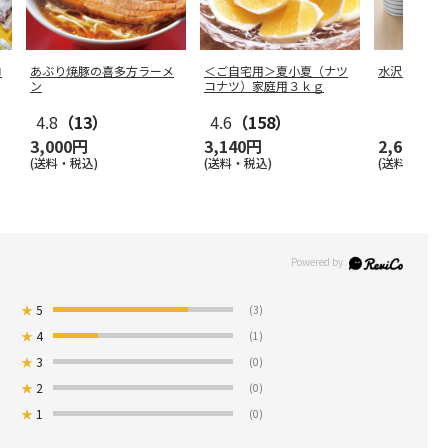
ロ
あぶり焼豚の喜多方ラーメ
＜ご自宅用＞夏小夏（ナツ
水沢うどん
ン
コナツ）家庭用３ｋｇ
4.8
（13）
4.6
（158）
3,000円
3,140円
2,600円
(送料・税込)
(送料・税込)
(送料・税込)
★
5
(3)
★
4
(1)
★
3
(0)
★
2
(0)
★
1
(0)