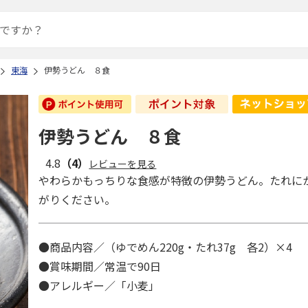
東海
伊勢うどん ８食
伊勢うどん ８食
4.8
（4）
レビューを見る
やわらかもっちりな食感が特徴の伊勢うどん。たれに
がりください。
●商品内容／（ゆでめん220g・たれ37g 各2）×4
●賞味期間／常温で90日
●アレルギー／「小麦」