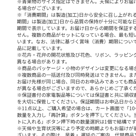
※青果物のサイズ指定はできません。天候によりお届
る場合がございます。
※「消費期間」は製造(加工)日から安全に召し上がれ
期間」は製造(加工)日から品質の保持が十分に可能な
期間で表示しています。お届け日からの期間を保証す
せん。複数の商品がセットになっている場合、最も短
います。なお、法律に基づく賞味（消費）期限につい
品に記載しています。
※花卉・花弁の開花状態及び花色、リボン、ラッピング
異なる場合があります。
※商品のパッケージ・小物のデザインは変更になる場
※複数商品の一括送付及び同時発送はできません。ま
お届け先様が同じ場合、同日のお申込みであっても商
が異なる場合がございますので、あらかじめご了承く
※保証書付の家電製品等については保証書と共に領収
を大切に保管してください。保証期間はお申込日から
※11点以上、ご購入希望の場合は、カート画面で「10
数量を入力し「再計算」ボタンを押下してください。
トに入れる」ボタン押下時の数量選択は1個で結構です
※天候や生育状況等により予定の時期よりもお届けが
ざいます。その際は、早着・ 遅延のご案内、代替商品