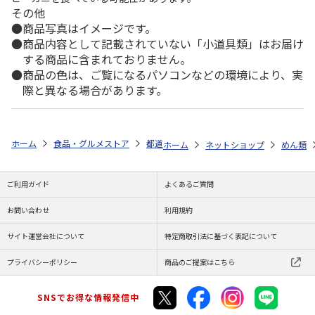
その他
商品写真はイメージです。
商品内容として記載されていない「小道具類」はお届け
する商品に含まれておりません。
商品の色は、ご覧になるパソコンなどの環境により、実
際と異なる場合があります。
ホーム
食品・グルメストア
都道府県から探す
石川県
魚醤いしり
ホーム
ネットショップ
めん類
ご利用ガイド
よくあるご質問
お問い合わせ
利用規約
サイト運営会社について
特定商取引法に基づく表記について
プライバシーポリシー
商品のご提案はこちら
SNSでお得な情報発信中