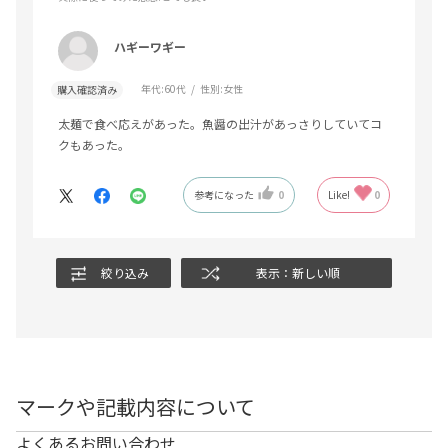
ハギーワギー
年代:
60代
性別:
女性
購入確認済み
太麺で食べ応えがあった。魚醤の出汁があっさりしていてコ
クもあった。
参考になった
0
Like!
0
絞り込み
表示：新しい順
マークや記載内容について
よくあるお問い合わせ