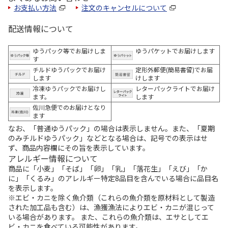
お支払い方法
注文のキャンセルについて
配送情報について
ゆうパック等でお届けしま
ゆうパケットでお届けします
す
チルドゆうパックでお届け
定形外郵便(簡易書留)でお届
します
けします
冷凍ゆうパックでお届けし
レターパックライトでお届け
ます。
します
佐川急便でのお届けとなり
ます
なお、「普通ゆうパック」の場合は表示しません。また、「夏期
のみチルドゆうパック」などとなる場合は、記号での表示はせ
ず、商品内容欄にその旨を表示しています。
アレルギー情報について
商品に「小麦」「そば」「卵」「乳」「落花生」「えび」「か
に」「くるみ」のアレルギー特定8品目を含んでいる場合に品目名
を表示します。
※エビ・カニを除く魚介類（これらの魚介類を原材料として製造
された加工品も含む）は、漁獲漁法によりエビ・カニが混じって
いる場合があります。 また、これらの魚介類は、エサとしてエ
ビ・カニを食べている可能性があります。