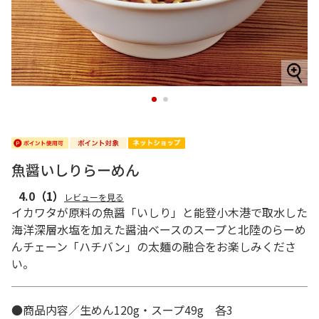
1
2
魚醤いしりらーめん
4.0
（1）
レビューを見る
イカワタが原料の魚醤「いしり」と能登小木港で取水した
海洋深層水塩を加えた醤油ベースのスープと北陸のらーめ
んチェーン「ハチバン」の太麺の融合をお楽しみくださ
い。
●商品内容／生めん120g・スープ49g 各3