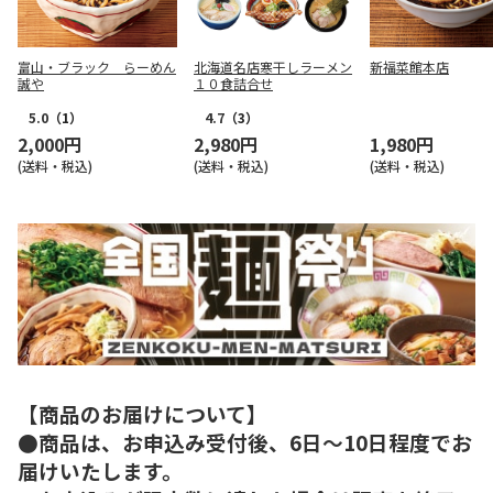
富山・ブラック らーめん
北海道名店寒干しラーメン
新福菜館本店
誠や
１０食詰合せ
5.0
（1）
4.7
（3）
2,000円
2,980円
1,980円
(送料・税込)
(送料・税込)
(送料・税込)
【商品のお届けについて】
●商品は、お申込み受付後、6日～10日程度でお
届けいたします。