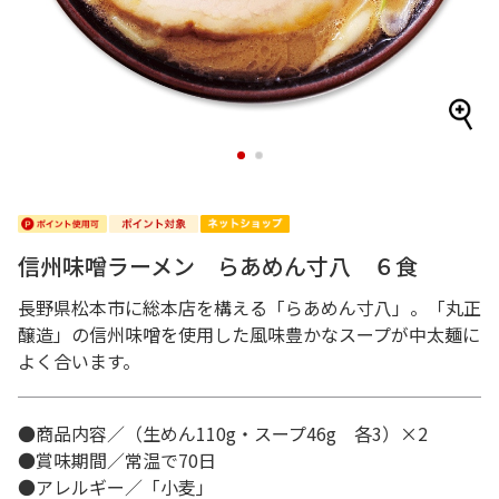
1
2
信州味噌ラーメン らあめん寸八 ６食
長野県松本市に総本店を構える「らあめん寸八」。「丸正
醸造」の信州味噌を使用した風味豊かなスープが中太麺に
よく合います。
●商品内容／（生めん110g・スープ46g 各3）×2
●賞味期間／常温で70日
●アレルギー／「小麦」