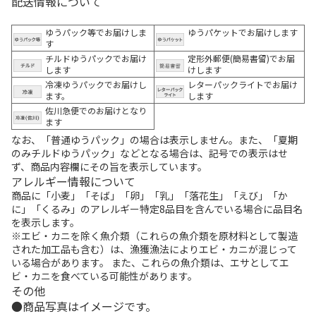
配送情報について
ゆうパック等でお届けしま
ゆうパケットでお届けします
す
チルドゆうパックでお届け
定形外郵便(簡易書留)でお届
します
けします
冷凍ゆうパックでお届けし
レターパックライトでお届け
ます。
します
佐川急便でのお届けとなり
ます
なお、「普通ゆうパック」の場合は表示しません。また、「夏期
のみチルドゆうパック」などとなる場合は、記号での表示はせ
ず、商品内容欄にその旨を表示しています。
アレルギー情報について
商品に「小麦」「そば」「卵」「乳」「落花生」「えび」「か
に」「くるみ」のアレルギー特定8品目を含んでいる場合に品目名
を表示します。
※エビ・カニを除く魚介類（これらの魚介類を原材料として製造
された加工品も含む）は、漁獲漁法によりエビ・カニが混じって
いる場合があります。 また、これらの魚介類は、エサとしてエ
ビ・カニを食べている可能性があります。
その他
商品写真はイメージです。