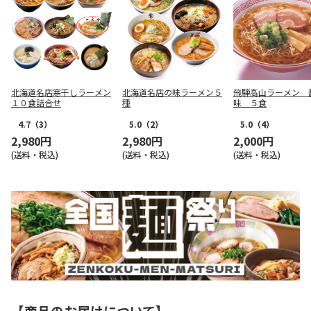
北海道名店寒干しラーメン
北海道名店の味ラーメン５
飛騨高山ラーメン 
１０食詰合せ
種
味 ５食
4.7
（3）
5.0
（2）
5.0
（4）
2,980円
2,980円
2,000円
(送料・税込)
(送料・税込)
(送料・税込)
【商品のお届けについて】