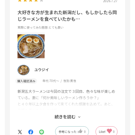
2026.7.27
大好きな方が生まれた新潟だし、もしかしたら同
じラーメンを食べていたかも…
実際に使ってみた感想
:とても良い
ユウジイ
年代:
70代～
性別:
男性
購入確認済み
新潟五大ラーメンは今回の注文で３回目、色々な味が楽しめ
ている。妻に「何か美味しいラーメン作ろうか？」
と４０年以上夕食を作って来てくれた感謝を込めて。あと、
義理を果たそうとの魂胆。
続きを読む
でもどの味も楽しめる。
参考になった
0
Like!
0