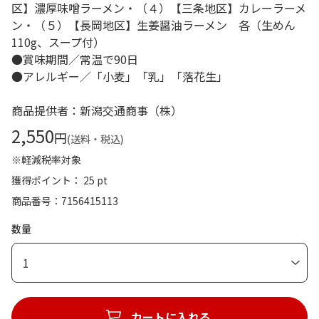
区】濃厚味噌ラーメン・（４）【三条地区】カレーラーメ
ン・（５）【長岡地区】生姜醤油ラーメン 各（生めん
110g、スープ付）
●賞味期間／常温で90日
●アレルギー／「小麦」「乳」「落花生」
商品提供者：新潟交通商事（株）
2,550
円
(送料・税込)
※軽減税率対象
獲得ポイント： 25 pt
商品番号
7156415113
数量
1
カートに入れる