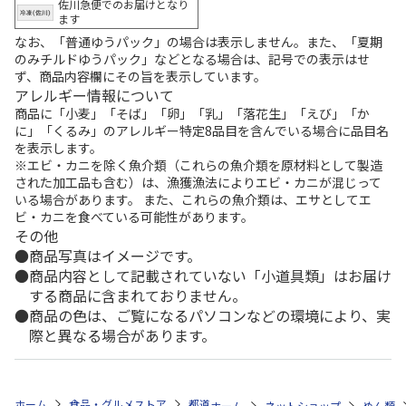
佐川急便でのお届けとなり
ます
なお、「普通ゆうパック」の場合は表示しません。また、「夏期
のみチルドゆうパック」などとなる場合は、記号での表示はせ
ず、商品内容欄にその旨を表示しています。
アレルギー情報について
商品に「小麦」「そば」「卵」「乳」「落花生」「えび」「か
に」「くるみ」のアレルギー特定8品目を含んでいる場合に品目名
を表示します。
※エビ・カニを除く魚介類（これらの魚介類を原材料として製造
された加工品も含む）は、漁獲漁法によりエビ・カニが混じって
いる場合があります。 また、これらの魚介類は、エサとしてエ
ビ・カニを食べている可能性があります。
その他
商品写真はイメージです。
商品内容として記載されていない「小道具類」はお届け
する商品に含まれておりません。
商品の色は、ご覧になるパソコンなどの環境により、実
際と異なる場合があります。
ホーム
食品・グルメストア
都道府県から探す
新潟県
新潟五大ラ
ホーム
ネットショップ
めん類