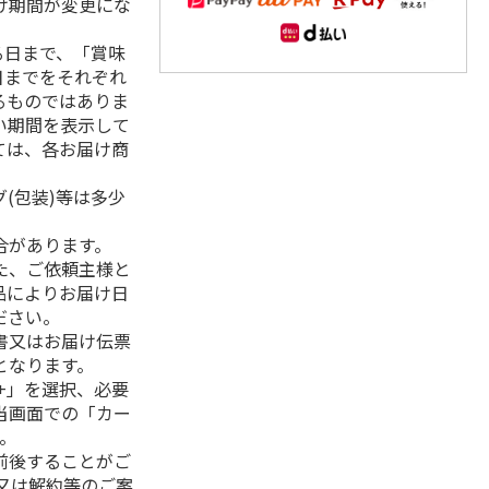
け期間が変更にな
る日まで、「賞味
日までをそれぞれ
るものではありま
い期間を表示して
ては、各お届け商
(包装)等は多少
合があります。
た、ご依頼主様と
品によりお届け日
ださい。
書又はお届け伝票
となります。
+」を選択、必要
当画面での「カー
。
前後することがご
又は解約等のご案