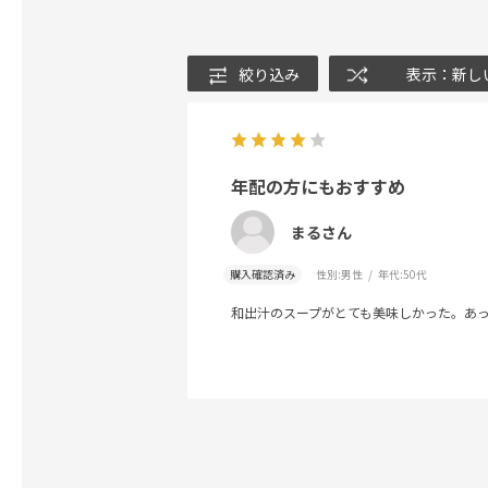
絞り込み
表示：新し
年配の方にもおすすめ
まるさん
購入確認済み
性別:
男性
年代:
50代
和出汁のスープがとても美味しかった。あ