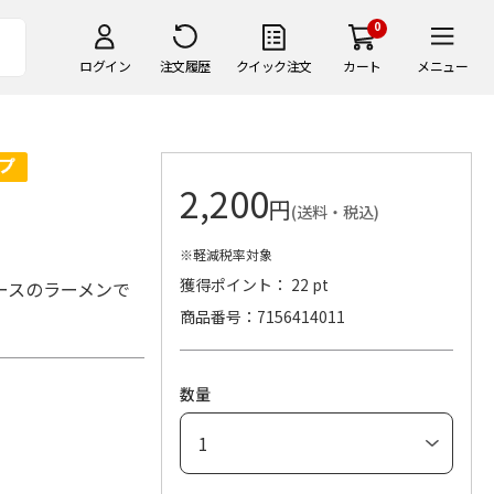
0
ログイン
注文履歴
クイック注文
カート
メニュー
2,200
円
(送料・税込)
※軽減税率対象
獲得ポイント： 22 pt
ースのラーメンで
商品番号
7156414011
数量