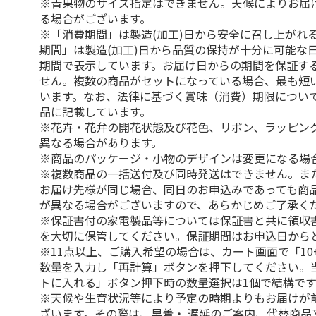
※青果物のサイズ指定はできません。天候によりお届
る場合がございます。
※「消費期間」は製造(加工)日から安全に召し上がれ
期間」は製造(加工)日から品質の保持が十分に可能な
期間で表示しています。お届け日からの期間を保証す
せん。複数の商品がセットになっている場合、最も短
います。なお、法律に基づく賞味（消費）期限につい
品に記載しています。
※花卉・花弁の開花状態及び花色、リボン、ラッピング
異なる場合があります。
※商品のパッケージ・小物のデザインは変更になる場
※複数商品の一括送付及び同時発送はできません。ま
お届け先様が同じ場合、同日のお申込みであっても商
が異なる場合がございますので、あらかじめご了承く
※保証書付の家電製品等については保証書と共に領収
を大切に保管してください。保証期間はお申込日から
※11点以上、ご購入希望の場合は、カート画面で「10
数量を入力し「再計算」ボタンを押下してください。
トに入れる」ボタン押下時の数量選択は1個で結構です
※天候や生育状況等により予定の時期よりもお届けが
ざいます。その際は、早着・ 遅延のご案内、代替商品