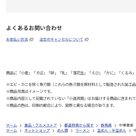
よくあるお問い合わせ
お支払い方法
注文のキャンセルについて
商品に「小麦」「そば」「卵」「乳」「落花生」「えび」「かに」「くるみ」
※エビ・カニを除く魚介類（これらの魚介類を原材料として製造された加工品
※商品写真はイメージです。
※商品内容として記載されていない「小道具類」はお届けする商品に含まれて
※商品の色は、印刷の都合により、実際と異なる場合があります。
ホーム
食品・グルメストア
都道府県から探す
群馬県
中華蕎麦
ホーム
ネットショップ
めん類
ラーメン
生めん・半生めん