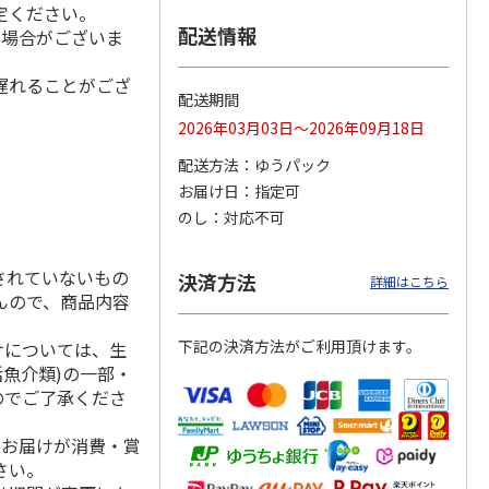
定ください。
配送情報
る場合がございま
遅れることがござ
味ラー
＜お中元＞喜多方ラ
札幌西山ラーメン
一蘭ラーメン 博多
配送期間
ーメン温冷詰合せ
５食
細麺ストレート ５
2026年03月03日～2026年09月18日
食
4.0
（2）
4.7
（3）
5.0
（2）
配送方法
ゆうパック
1,900円
1,950円
3,180円
お届け日
指定可
(送料・税込)
(送料・税込)
(送料・税込)
のし
対応不可
されていないもの
決済方法
詳細はこちら
んので、商品内容
下記の決済方法がご利用頂けます。
けについては、生
活魚介類)の一部・
のでご了承くださ
、お届けが消費・賞
さい。