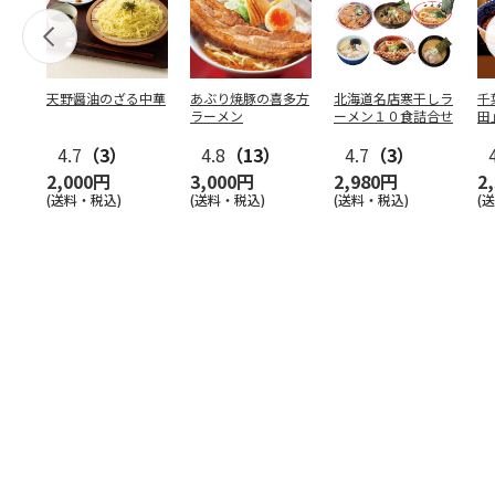
天野醤油のざる中華
あぶり焼豚の喜多方
北海道名店寒干しラ
千
ラーメン
ーメン１０食詰合せ
田
4.7
（3）
4.8
（13）
4.7
（3）
2,000円
3,000円
2,980円
2
(送料・税込)
(送料・税込)
(送料・税込)
(