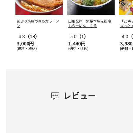
あぶり焼豚の喜多方ラーメ
山形発祥 栄屋本店元祖冷
「20
ン
しらーめん ４食
スおた
4.8
（13）
5.0
（1）
4.0
（
3,000円
1,440円
3,98
(送料・税込)
(送料・税込)
(送料・
レビュー