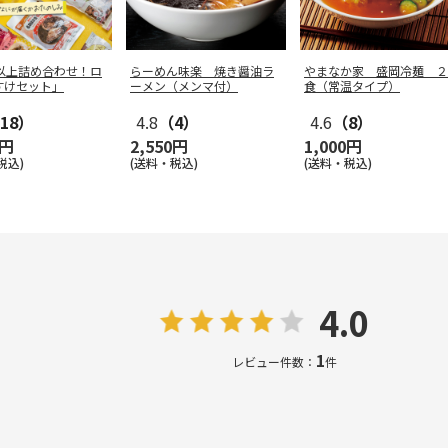
点以上詰め合わせ！ロ
らーめん味楽 焼き醤油ラ
やまなか家 盛岡冷麺 ２
すけセット」
ーメン（メンマ付）
食（常温タイプ）
18）
4.8
（4）
4.6
（8）
0円
2,550円
1,000円
税込)
(送料・税込)
(送料・税込)
4.0
1
レビュー件数：
件