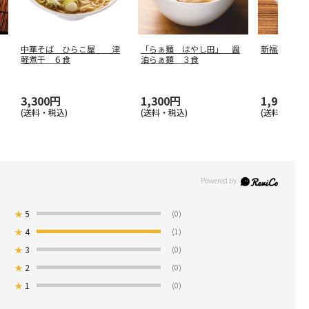
中華そば ひらこ屋 津
「らぁ麺 はやし田」 醤
新福菜館本
軽煮干 ６食
油らぁ麺 ３食
3,300円
1,300円
1,980円
(送料・税込)
(送料・税込)
(送料・税込)
★
5
(0)
★
4
(1)
★
3
(0)
★
2
(0)
★
1
(0)