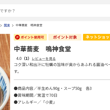
関東
中華蕎麦 鳴神食堂
中華蕎麦 鳴神食堂
4.0
（1）
レビューを見る
コク深い和出汁に牡蠣の旨味が奥からあふれる醤油ベ
す。
●商品内容／半生めん90g・スープ50g 各3
●賞味期間／常温で70日
●アレルギー／「小麦」