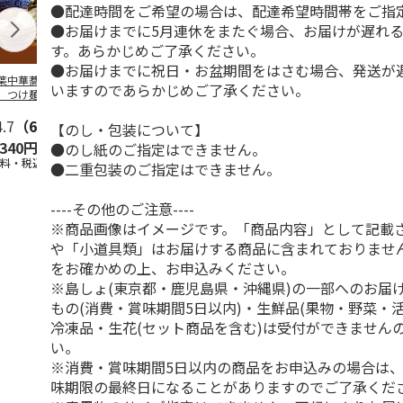
●配達時間をご希望の場合は、配達希望時間帯をご指
●お届けまでに5月連休をまたぐ場合、お届けが遅れ
す。あらかじめご了承ください。
●お届けまでに祝日・お盆期間をはさむ場合、発送が
葉中華蕎麦「とみ
＜ご自宅用＞喜多方
山形発祥 栄屋本店
北海道名店の
いますのであらかじめご了承ください。
」つけ麺４食
ラーメン味三昧温冷
元祖冷しらーめん
メン５種
セット １０食
４食
4.7
（6）
5.0
（1）
5.0
（1）
5.0
（2）
【のし・包装について】
,340円
2,450円
1,440円
2,980円
●のし紙のご指定はできません。
送料・税込)
(送料・税込)
(送料・税込)
(送料・税込)
●二重包装のご指定はできません。
----その他のご注意----
※商品画像はイメージです。「商品内容」として記載
や「小道具類」はお届けする商品に含まれておりませ
をお確かめの上、お申込みください。
※島しょ(東京都・鹿児島県・沖縄県)の一部へのお届
もの(消費・賞味期間5日以内)・生鮮品(果物・野菜・
冷凍品・生花(セット商品を含む)は受付ができません
い。
※消費・賞味期間5日以内の商品をお申込みの場合は
味期限の最終日になることがありますのでご了承くだ