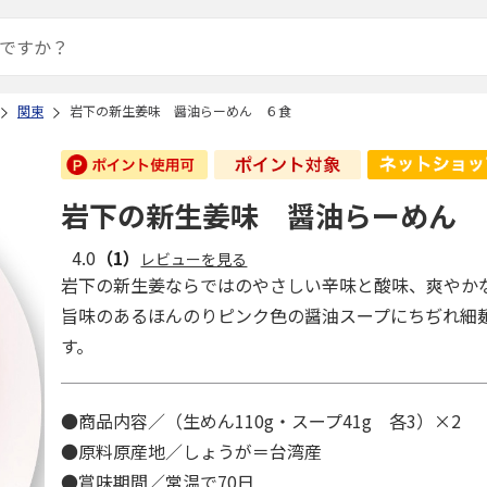
関東
岩下の新生姜味 醤油らーめん ６食
岩下の新生姜味 醤油らーめん 
4.0
（1）
レビューを見る
岩下の新生姜ならではのやさしい辛味と酸味、爽やか
旨味のあるほんのりピンク色の醤油スープにちぢれ細
す。
●商品内容／（生めん110g・スープ41g 各3）×2
●原料原産地／しょうが＝台湾産
●賞味期間／常温で70日