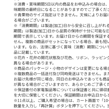
※消費・賞味期間5日以内の商品をお申込みの場合は
味期限の最終日になることがありますのでご了承くだ
※青果物のサイズ指定はできません。天候によりお届
る場合がございます。
※「消費期間」は製造(加工)日から安全に召し上がれ
期間」は製造(加工)日から品質の保持が十分に可能な
期間で表示しています。お届け日からの期間を保証す
せん。複数の商品がセットになっている場合、最も短
います。なお、法律に基づく賞味（消費）期限につい
品に記載しています。
※花卉・花弁の開花状態及び花色、リボン、ラッピング
異なる場合があります。
※商品のパッケージ・小物のデザインは変更になる場
※複数商品の一括送付及び同時発送はできません。ま
お届け先様が同じ場合、同日のお申込みであっても商
が異なる場合がございますので、あらかじめご了承く
※保証書付の家電製品等については保証書と共に領収
を大切に保管してください。保証期間はお申込日から
※11点以上、ご購入希望の場合は、カート画面で「10
数量を入力し「再計算」ボタンを押下してください。