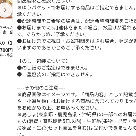
商品欄をご確認ください。
※ゆうパケットでお届けする商品はご指定できません
承ください。
●配達時間をご希望の場合は、配達希望時間帯をご指
●お届けまでに5月連休をまたぐ場合、お届けが遅れ
お中元＞ぴょんぴ
＜ご自宅用＞喜多方
千葉中華蕎麦「とみ
山形発祥 栄
ん舎 盛岡冷麺
ラーメン味三昧温冷
田」つけ麺４食
元祖冷しら
す。あらかじめご了承ください。
店の味セット４食
セット １０食
４食
●お届けまでに祝日・お盆期間をはさむ場合、発送が
（
5.0
…
（1）
5.0
（1）
4.7
（6）
5.0
（1）
いますのであらかじめご了承ください。
,700円
2,450円
2,340円
1,440円
送料・税込)
(送料・税込)
(送料・税込)
(送料・税込)
【のし・包装について】
●のし紙のご指定はできません。
●二重包装のご指定はできません。
----その他のご注意----
※商品画像はイメージです。「商品内容」として記載
や「小道具類」はお届けする商品に含まれておりませ
をお確かめの上、お申込みください。
※島しょ(東京都・鹿児島県・沖縄県)の一部へのお届
もの(消費・賞味期間5日以内)・生鮮品(果物・野菜・
冷凍品・生花(セット商品を含む)は受付ができません
い。