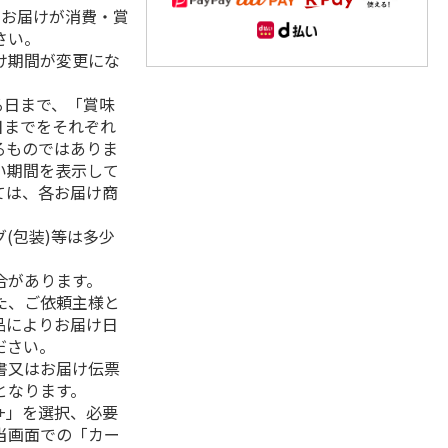
、お届けが消費・賞
さい。
け期間が変更にな
る日まで、「賞味
日までをそれぞれ
るものではありま
い期間を表示して
ては、各お届け商
(包装)等は多少
合があります。
た、ご依頼主様と
品によりお届け日
ださい。
書又はお届け伝票
となります。
+」を選択、必要
当画面での「カー