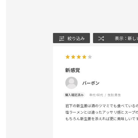
絞り込み
表示：新し
新感覚
バーボン
購入確認済み
年代:
60代
性別:
男性
岩下の新生姜は酒のツマミでも食べている
塩ラーメンとは違ったアッサリ感とスープ
もちろん新生姜を添えれば更に美味しいで