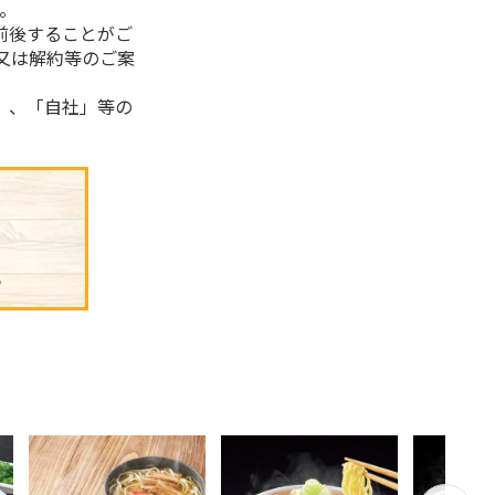
。
前後することがご
又は解約等のご案
」、「自社」等の