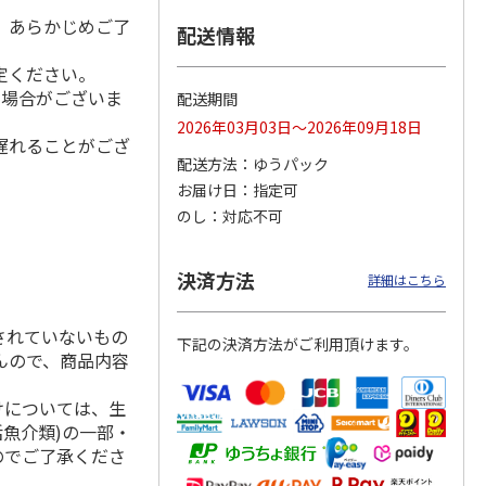
。あらかじめご了
配送情報
定ください。
る場合がございま
屋本店
北海道名店の味ラー
＜お中元＞喜多方ラ
札幌西山ラーメン
配送期間
ーめん
メン５種
ーメン温冷詰合せ
５食
2026年03月03日～2026年09月18日
遅れることがござ
5.0
（2）
4.0
（2）
4.7
（3）
配送方法
ゆうパック
2,980円
1,900円
1,950円
お届け日
指定可
(送料・税込)
(送料・税込)
(送料・税込)
のし
対応不可
決済方法
詳細はこちら
されていないもの
下記の決済方法がご利用頂けます。
んので、商品内容
けについては、生
活魚介類)の一部・
のでご了承くださ