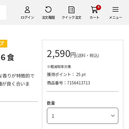
0
ログイン
注文履歴
クイック注文
カート
メニュー
2,590
円
６食
(送料・税込)
※軽減税率対象
獲得ポイント： 25 pt
な香りが特徴的で
商品番号
7156413713
麺が良く合いま
数量