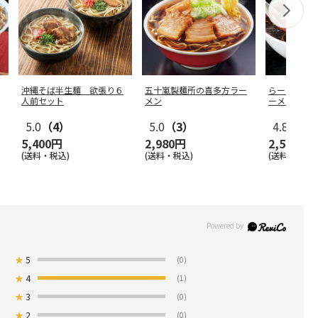
沖縄そば半生麺 欲張り６
五十嵐製麺所の喜多方ラー
らーめん味
人前セット
メン
ーメン（メ
5.0
（4）
5.0
（3）
4.8
（4）
5,400円
2,980円
2,550円
(送料・税込)
(送料・税込)
(送料・税込)
★
5
(0)
★
4
(1)
★
3
(0)
★
2
(0)