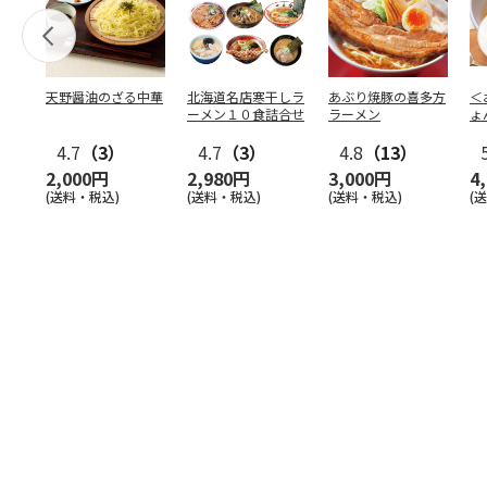
天野醤油のざる中華
北海道名店寒干しラ
あぶり焼豚の喜多方
＜
ーメン１０食詰合せ
ラーメン
ょ
お
4.7
（3）
4.7
（3）
4.8
（13）
入
2,000円
2,980円
3,000円
4
(送料・税込)
(送料・税込)
(送料・税込)
(