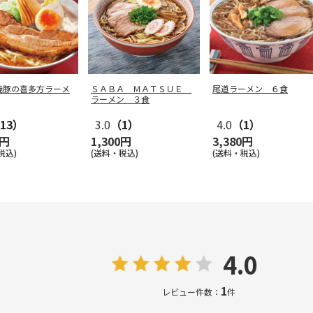
焼豚の喜多方ラーメ
ＳＡＢＡ ＭＡＴＳＵＥ
尾道ラーメン ６食
ラーメン ３食
13）
3.0
（1）
4.0
（1）
0円
1,300円
3,380円
税込)
(送料・税込)
(送料・税込)
4.0
1
レビュー件数：
件