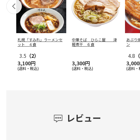
札幌「すみれ」ラーメンセ
中華そば ひらこ屋 津
あぶり
ット ４食
軽煮干 ６食
ン
3.5
（2）
4.8
（
3,100円
3,300円
3,00
(送料・税込)
(送料・税込)
(送料・
レビュー