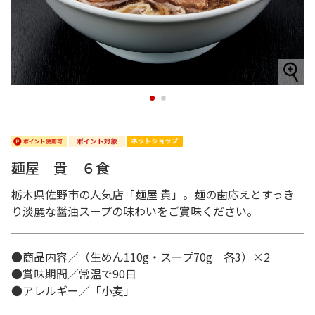
1
2
麺屋 貴 ６食
栃木県佐野市の人気店「麺屋 貴」。麺の歯応えとすっき
り淡麗な醤油スープの味わいをご賞味ください。
●商品内容／（生めん110g・スープ70g 各3）×2
●賞味期間／常温で90日
●アレルギー／「小麦」