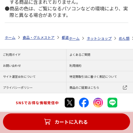
する商品に含まれておりません。
商品の色は、ご覧になるパソコンなどの環境により、実
際と異なる場合があります。
ホーム
食品・グルメストア
都道府県から探す
栃木県
麺屋 貴 
ホーム
ネットショップ
めん類
ご利用ガイド
よくあるご質問
お問い合わせ
利用規約
サイト運営会社について
特定商取引法に基づく表記について
プライバシーポリシー
商品のご提案はこちら
SNSでお得な情報発信中
カートに入れる
Copyright (C) JAPAN POST Co.,Ltd. All Rights Reserved.