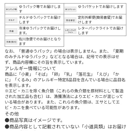
ゆうパック等でお届けしま
ゆうパケットでお届けします
す
チルドゆうパックでお届け
定形外郵便(簡易書留)でお届
します
けします
冷凍ゆうパックでお届けし
レターパックライトでお届け
ます。
します
佐川急便でのお届けとなり
ます
なお、「普通ゆうパック」の場合は表示しません。また、「夏期
のみチルドゆうパック」などとなる場合は、記号での表示はせ
ず、商品内容欄にその旨を表示しています。
アレルギー情報について
商品に「小麦」「そば」「卵」「乳」「落花生」「えび」「か
に」「くるみ」のアレルギー特定8品目を含んでいる場合に品目名
を表示します。
※エビ・カニを除く魚介類（これらの魚介類を原材料として製造
された加工品も含む）は、漁獲漁法によりエビ・カニが混じって
いる場合があります。 また、これらの魚介類は、エサとしてエ
ビ・カニを食べている可能性があります。
その他
商品写真はイメージです。
商品内容として記載されていない「小道具類」はお届け