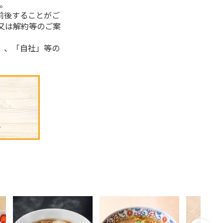
。
前後することがご
又は解約等のご案
」、「自社」等の