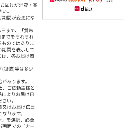
、お届けが消費・賞
さい。
け期間が変更にな
る日まで、「賞味
日までをそれぞれ
るものではありま
い期間を表示して
ては、各お届け商
(包装)等は多少
合があります。
た、ご依頼主様と
品によりお届け日
ださい。
書又はお届け伝票
となります。
+」を選択、必要
当画面での「カー