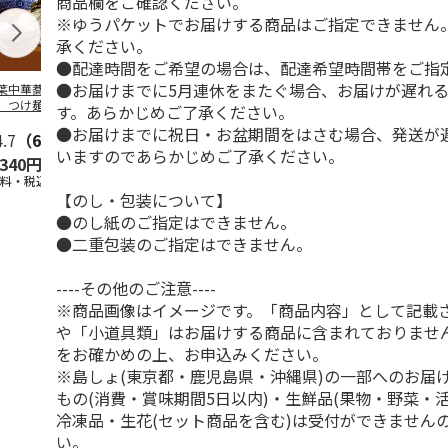
商品欄をご確認ください。
※ゆうパケットでお届けする商品はご指定できません
承ください。
●配達時間をご希望の場合は、配達希望時間帯をご指
●お届けまでに5月連休をまたぐ場合、お届けが遅れ
葉中華蕎麦「とみ
＜ご自宅用＞喜多方
山形発祥 栄屋本店
北海道名店の
」つけ麺４食
ラーメン味三昧温冷
元祖冷しらーめん
メン５種
す。あらかじめご了承ください。
セット １０食
４食
●お届けまでに祝日・お盆期間をはさむ場合、発送が
4.7
（6）
5.0
（1）
5.0
（1）
5.0
（2）
いますのであらかじめご了承ください。
,340円
2,450円
1,440円
2,980円
送料・税込)
(送料・税込)
(送料・税込)
(送料・税込)
【のし・包装について】
●のし紙のご指定はできません。
●二重包装のご指定はできません。
----その他のご注意----
※商品画像はイメージです。「商品内容」として記載
や「小道具類」はお届けする商品に含まれておりませ
をお確かめの上、お申込みください。
※島しょ(東京都・鹿児島県・沖縄県)の一部へのお届
もの(消費・賞味期間5日以内)・生鮮品(果物・野菜・
冷凍品・生花(セット商品を含む)は受付ができません
い。