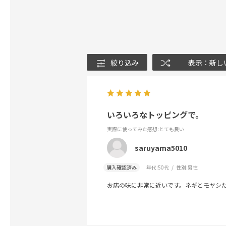
絞り込み
表示：新し
いろいろなトッピングで。
実際に使ってみた感想
:とても良い
saruyama5010
購入確認済み
年代:
50代
性別:
男性
お店の味に非常に近いです。ネギとモヤシ