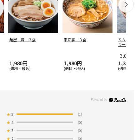
麺屋 貴 ３食
来来亭 ３食
ＳＡＢＡ 
ラーメン 
3.0
（1）
1,980円
1,980円
1,300円
(送料・税込)
(送料・税込)
(送料・税込)
★
5
(1)
★
4
(0)
★
3
(0)
★
2
(0)