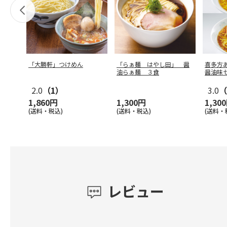
「大勝軒」つけめん
「らぁ麺 はやし田」 醤
喜多方
油らぁ麺 ３食
醤油味
2.0
（1）
3.0
（
1,860円
1,300円
1,30
(送料・税込)
(送料・税込)
(送料・
レビュー