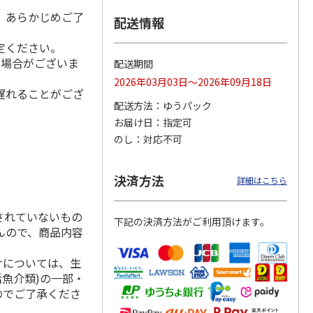
。あらかじめご了
配送情報
定ください。
る場合がございま
味ラー
＜お中元＞喜多方ラ
札幌西山ラーメン
一蘭ラーメン 博多
配送期間
ーメン温冷詰合せ
５食
細麺ストレート ５
2026年03月03日～2026年09月18日
食
遅れることがござ
4.0
（2）
4.7
（3）
5.0
（2）
配送方法
ゆうパック
1,900円
1,950円
3,180円
お届け日
指定可
(送料・税込)
(送料・税込)
(送料・税込)
のし
対応不可
決済方法
詳細はこちら
されていないもの
下記の決済方法がご利用頂けます。
んので、商品内容
けについては、生
活魚介類)の一部・
のでご了承くださ