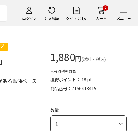
0
ログイン
注文履歴
クイック注文
カート
メニュー
1,880
円
」
(送料・税込)
※軽減税率対象
獲得ポイント： 18 pt
がある醤油ベース
商品番号
7156413415
数量