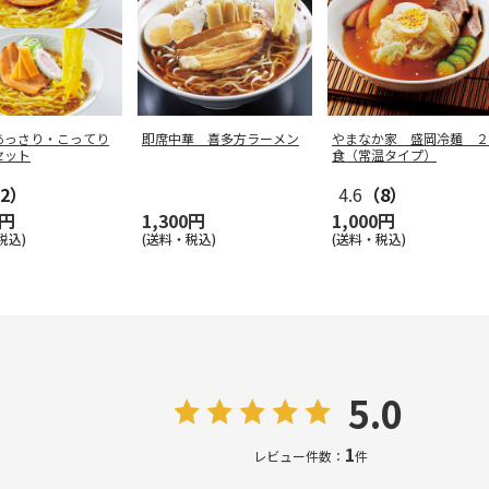
あっさり・こってり
即席中華 喜多方ラーメン
やまなか家 盛岡冷麺 ２
セット
食（常温タイプ）
2）
4.6
（8）
0円
1,300円
1,000円
税込)
(送料・税込)
(送料・税込)
5.0
1
レビュー件数：
件