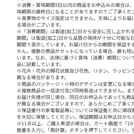
※消費・賞味期間5日以内の商品をお申込みの場合は
味期限の最終日になることがありますのでご了承くだ
※青果物のサイズ指定はできません。天候によりお届
る場合がございます。
※「消費期間」は製造(加工)日から安全に召し上がれ
期間」は製造(加工)日から品質の保持が十分に可能な
期間で表示しています。お届け日からの期間を保証す
せん。複数の商品がセットになっている場合、最も短
います。なお、法律に基づく賞味（消費）期限につい
品に記載しています。
※花卉・花弁の開花状態及び花色、リボン、ラッピング
異なる場合があります。
※商品のパッケージ・小物のデザインは変更になる場
※複数商品の一括送付及び同時発送はできません。ま
お届け先様が同じ場合、同日のお申込みであっても商
が異なる場合がございますので、あらかじめご了承く
※保証書付の家電製品等については保証書と共に領収
を大切に保管してください。保証期間はお申込日から
※11点以上、ご購入希望の場合は、カート画面で「10
数量を入力し「再計算」ボタンを押下してください。