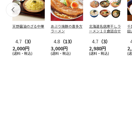
天野醤油のざる中華
あぶり焼豚の喜多方
北海道名店寒干しラ
千
ラーメン
ーメン１０食詰合せ
田
4.7
（3）
4.8
（13）
4.7
（3）
2,000円
3,000円
2,980円
2
(送料・税込)
(送料・税込)
(送料・税込)
(