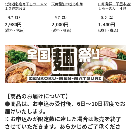
北海道名店寒干しラーメン
天野醤油のざる中華
山形発祥 栄屋本店
１０食詰合せ
しらーめん ４食
4.7
（3）
4.7
（3）
5.0
（1）
2,980円
2,000円
1,440円
(送料・税込)
(送料・税込)
(送料・税込)
【商品のお届けについて】
●商品は、お申込み受付後、6日～10日程度でお
届けいたします。
※お申込みが限定数に達した場合は販売を終了
させていただきます。あらかじめご了承くださ