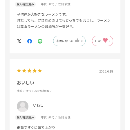
年代:
50代
性別:
女性
購入確認済み
子供達が大好きなラーメンです。
具無しでも、野菜炒めのせてもどっちでも合うし、ラーメン
は高山ラーメンの醤油味が一番好き。
参考になった
0
Like!
0
2026.6.18
おいしい
実際に使ってみた感想
:良い
いわし
年代:
50代
性別:
男性
購入確認済み
細麺ですぐに茹で上がり