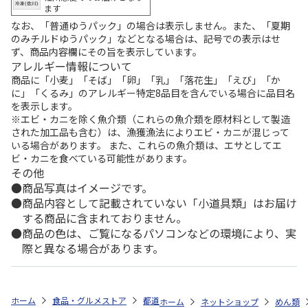
ます
なお、「普通ゆうパック」の場合は表示しません。また、「夏期
のみチルドゆうパック」などとなる場合は、記号での表示はせ
ず、商品内容欄にその旨を表示しています。
アレルギー情報について
商品に「小麦」「そば」「卵」「乳」「落花生」「えび」「か
に」「くるみ」のアレルギー特定8品目を含んでいる場合に品目名
を表示します。
※エビ・カニを除く魚介類（これらの魚介類を原材料として製造
された加工品も含む）は、漁獲漁法によりエビ・カニが混じって
いる場合があります。 また、これらの魚介類は、エサとしてエ
ビ・カニを食べている可能性があります。
その他
商品写真はイメージです。
商品内容として記載されていない「小道具類」はお届け
する商品に含まれておりません。
商品の色は、ご覧になるパソコンなどの環境により、実
際と異なる場合があります。
ホーム
食品・グルメストア
都道府県から探す
岐阜県
飛騨高山ラ
ホーム
ネットショップ
めん類