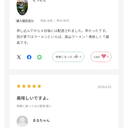
性別:
女性
年代:
60代
購入確認済み
申し込んでから４日後には配達されました。早かったです。
我が家ではラーメンといえば、高山ラーメン！美味しくて最
高です。
参考になった
0
Like!
0
2026.6.25
美味しいですよ。
実際に使ってみた感想
:良い
まるちゃん