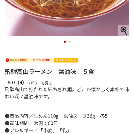
1
2
飛騨高山ラーメン 醤油味 ５食
5.0
（4）
レビューを見る
飛騨高山で打たれた細ちぢれ麺。どこか懐かしく素朴で味
わい深い醤油味です。
●商品内容／生めん110g・醤油スープ36g 各5
●賞味期間／常温で60日
●アレルギー／「小麦」「乳」