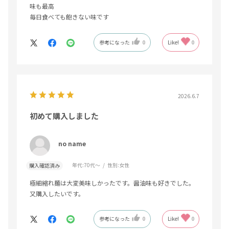
味も最高
毎日食べても飽きない味です
参考になった
0
Like!
0
2026.6.7
初めて購入しました
no name
年代:
70代～
性別:
女性
購入確認済み
極細縮れ麺は大変美味しかったです。醤油味も好きでした。
又購入したいです。
参考になった
0
Like!
0