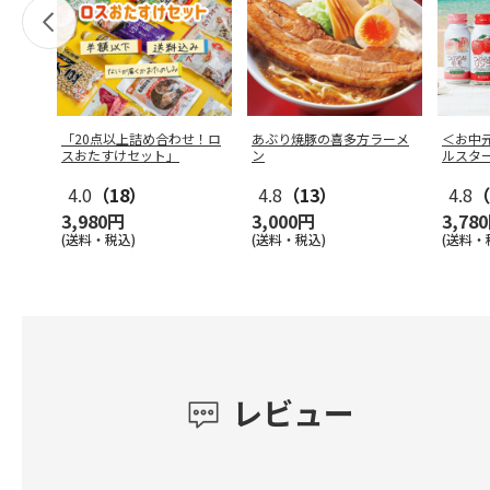
「20点以上詰め合わせ！ロ
あぶり焼豚の喜多方ラーメ
＜お中
スおたすけセット」
ン
ルスタ
4.0
（18）
4.8
（13）
4.8
（
3,980円
3,000円
3,78
(送料・税込)
(送料・税込)
(送料・
レビュー