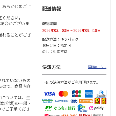
。あらかじめご了
配送情報
定ください。
る場合がございま
味ラー
＜お中元＞喜多方ラ
札幌西山ラーメン
「大勝軒」つけめん
配送期間
ーメン温冷詰合せ
５食
2026年03月03日～2026年09月18日
遅れることがござ
4.0
（2）
4.7
（3）
2.0
（1）
配送方法
ゆうパック
1,900円
1,950円
1,860円
お届け日
指定可
(送料・税込)
(送料・税込)
(送料・税込)
のし
対応不可
決済方法
詳細はこちら
されていないもの
下記の決済方法がご利用頂けます。
んので、商品内容
けについては、生
活魚介類)の一部・
のでご了承くださ