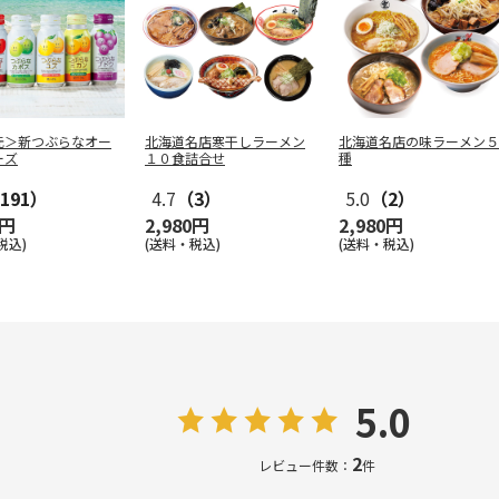
元＞新つぶらなオー
北海道名店寒干しラーメン
北海道名店の味ラーメン５
ーズ
１０食詰合せ
種
191）
4.7
（3）
5.0
（2）
0円
2,980円
2,980円
税込)
(送料・税込)
(送料・税込)
5.0
2
レビュー件数：
件