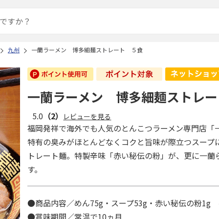
九州
一蘭ラーメン 博多細麺ストレート ５食
一蘭ラーメン 博多細麺ストレー
5.0
（2）
レビューを見る
福岡発祥で海外でも人気のとんこつラーメン専門店「
特有の臭みがほとんどなくコクと旨味が際立つスープ
トレート麺。特製辛味「赤い秘伝の粉」が、更に一蘭
す。
●商品内容／めん75g・スープ53g・赤い秘伝の粉1g 
●賞味期間／常温で10ヵ月