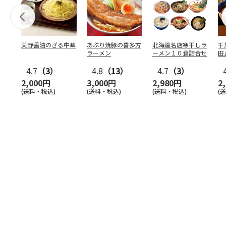
天野醤油のざる中華
あぶり焼豚の喜多方
北海道名店寒干しラ
千
ラーメン
ーメン１０食詰合せ
田
4.7
（3）
4.8
（13）
4.7
（3）
2,000円
3,000円
2,980円
2
(送料・税込)
(送料・税込)
(送料・税込)
(