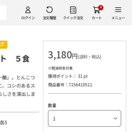
0
ログイン
注文履歴
クイック注文
カート
メニュー
3,180
円
ト ５食
(送料・税込)
※軽減税率対象
獲得ポイント： 31 pt
一蘭」。とんこつ
商品番号
7156410511
に、コシのあるス
らしさを演出しま
数量
各5