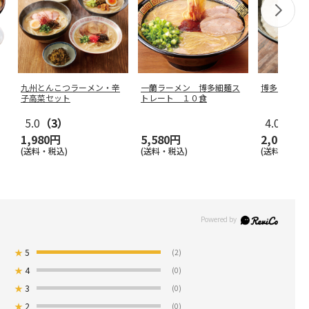
九州とんこつラーメン・辛
一蘭ラーメン 博多細麺ス
博多一双ラ
子高菜セット
トレート １０食
5.0
（3）
4.0
（1）
1,980円
5,580円
2,090円
(送料・税込)
(送料・税込)
(送料・税込)
★
5
(2)
★
4
(0)
★
3
(0)
★
2
(0)