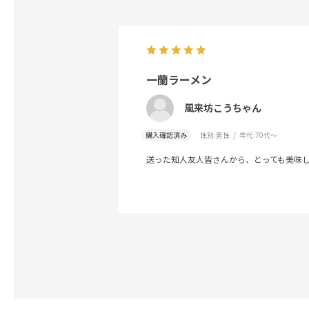
一蘭ラーメン
風来坊こうちゃん
購入確認済み
性別:
男性
年代:
70代～
送った知人友人皆さんから、とっても美味