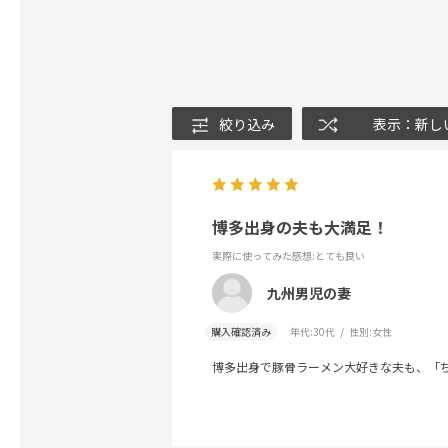
絞り込み
表示：新し
博多出身の夫も大満足！
実際に使ってみた感想
:とても良い
九州男児の妻
購入確認済み
年代:
30代
性別:
女性
博多出身で豚骨ラーメン大好きな夫も、「