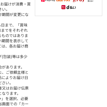
、お届けが消費・賞
さい。
け期間が変更にな
る日まで、「賞味
日までをそれぞれ
るものではありま
い期間を表示して
ては、各お届け商
(包装)等は多少
合があります。
た、ご依頼主様と
品によりお届け日
ださい。
書又はお届け伝票
となります。
+」を選択、必要
当画面での「カー