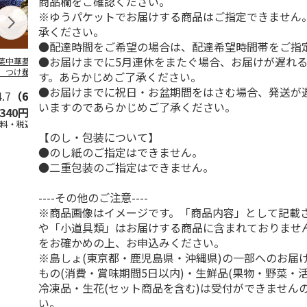
商品欄をご確認ください。
※ゆうパケットでお届けする商品はご指定できません
承ください。
●配達時間をご希望の場合は、配達希望時間帯をご指
●お届けまでに5月連休をまたぐ場合、お届けが遅れ
葉中華蕎麦「とみ
＜ご自宅用＞喜多方
山形発祥 栄屋本店
北海道名店の
」つけ麺４食
ラーメン味三昧温冷
元祖冷しらーめん
メン５種
す。あらかじめご了承ください。
セット １０食
４食
●お届けまでに祝日・お盆期間をはさむ場合、発送が
4.7
（6）
5.0
（1）
5.0
（1）
5.0
（2）
いますのであらかじめご了承ください。
,340円
2,450円
1,440円
2,980円
送料・税込)
(送料・税込)
(送料・税込)
(送料・税込)
【のし・包装について】
●のし紙のご指定はできません。
●二重包装のご指定はできません。
----その他のご注意----
※商品画像はイメージです。「商品内容」として記載
や「小道具類」はお届けする商品に含まれておりませ
をお確かめの上、お申込みください。
※島しょ(東京都・鹿児島県・沖縄県)の一部へのお届
もの(消費・賞味期間5日以内)・生鮮品(果物・野菜・
冷凍品・生花(セット商品を含む)は受付ができません
い。