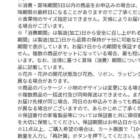
※消費・賞味期間5日以内の商品をお申込みの場合は
味期限の最終日になることがありますのでご了承くだ
※青果物のサイズ指定はできません。天候によりお届
る場合がございます。
※「消費期間」は製造(加工)日から安全に召し上がれ
期間」は製造(加工)日から品質の保持が十分に可能な
期間で表示しています。お届け日からの期間を保証す
せん。複数の商品がセットになっている場合、最も短
います。なお、法律に基づく賞味（消費）期限につい
品に記載しています。
※花卉・花弁の開花状態及び花色、リボン、ラッピング
異なる場合があります。
※商品のパッケージ・小物のデザインは変更になる場
※複数商品の一括送付及び同時発送はできません。ま
お届け先様が同じ場合、同日のお申込みであっても商
が異なる場合がございますので、あらかじめご了承く
※保証書付の家電製品等については保証書と共に領収
を大切に保管してください。保証期間はお申込日から
※11点以上、ご購入希望の場合は、カート画面で「10
数量を入力し「再計算」ボタンを押下してください。