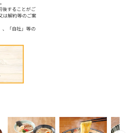
。
前後することがご
又は解約等のご案
」、「自社」等の