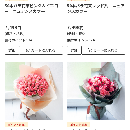
50本バラ花束ピンク＆イエロ
50本バラ花束レッド系 ニュア
ー ニュアンスカラー
ンスカラー
7,498
7,498
円
円
(送料・税込)
(送料・税込)
獲得ポイント :
74
獲得ポイント :
74
詳細
カートに入れる
詳細
カートに入れる