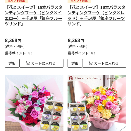
【花とスイーツ】18本バラスタ
【花とスイーツ】18本バラスタ
ンディングブーケ（ピンク×イ
ンディングブーケ（ピンク×レ
エロー）＋千疋屋「銀座フルー
ッド）＋千疋屋「銀座フルーツ
ツサンド」
サンド」
8,368
8,368
円
円
(送料・税込)
(送料・税込)
獲得ポイント :
83
獲得ポイント :
83
詳細
カートに入れる
詳細
カートに入れる