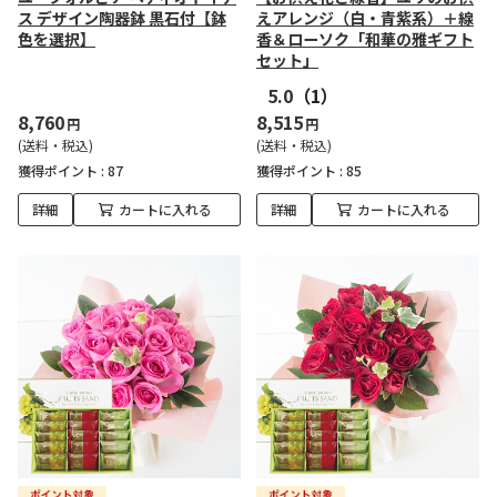
ス デザイン陶器鉢 黒石付【鉢
えアレンジ（白・青紫系）＋線
色を選択】
香＆ローソク「和華の雅ギフト
セット」
5.0
（1）
8,760
8,515
円
円
(送料・税込)
(送料・税込)
獲得ポイント :
87
獲得ポイント :
85
詳細
カートに入れる
詳細
カートに入れる