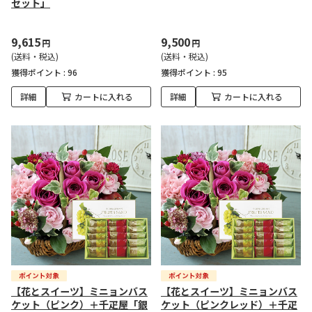
セット」
9,615
9,500
円
円
(送料・税込)
(送料・税込)
獲得ポイント :
96
獲得ポイント :
95
詳細
カートに入れる
詳細
カートに入れる
【花とスイーツ】ミニョンバス
【花とスイーツ】ミニョンバス
ケット（ピンク）＋千疋屋「銀
ケット（ピンクレッド）＋千疋