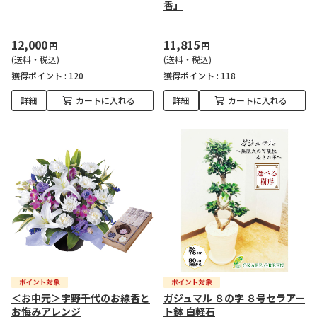
香」
12,000
11,815
円
円
(送料・税込)
(送料・税込)
獲得ポイント :
120
獲得ポイント :
118
詳細
カートに入れる
詳細
カートに入れる
＜お中元＞宇野千代のお線香と
ガジュマル ８の字 ８号セラアー
お悔みアレンジ
ト鉢 白軽石