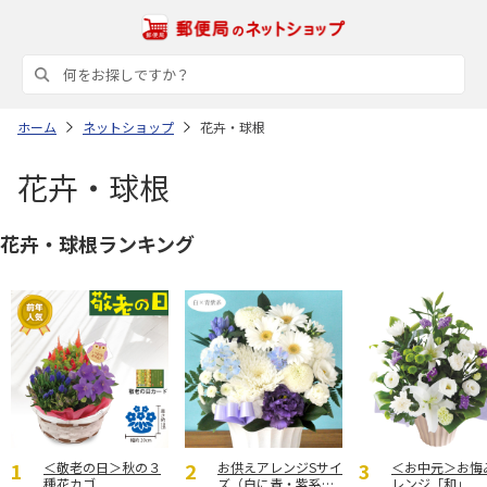
ホーム
ネットショップ
花卉・球根
花卉・球根
花卉・球根ランキング
＜敬老の日＞秋の３
お供えアレンジSサイ
＜お中元＞お悔
種花カゴ
ズ（白に青・紫系を
レンジ「和」