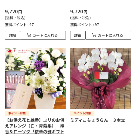
9,720
9,720
円
円
(送料・税込)
(送料・税込)
獲得ポイント :
97
獲得ポイント :
97
詳細
カートに入れる
詳細
カートに入れる
【お供え花と線香】ユリのお供
ミディこちょうらん ３本立
えアレンジ（白・青紫系）＋線
香＆ローソク「桜華の雅ギフト