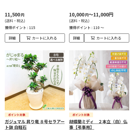
11,500
10,000
～11,000円
円
円
(送料・税込)
(送料・税込)
獲得ポイント :
115
獲得ポイント :
110 ～
詳細
カートに入れる
詳細
カートに入れる
ガジュマル 昇り竜 ８号セラアー
胡蝶蘭ミディ ２本立（白）仏
ト鉢 白軽石
事【弔事用】