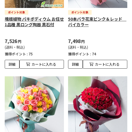
塊根植物 パキポディウム お任せ
50本バラ花束ピンク＆レッド
1品種 黒ロング陶器 黒石付
バイカラー
7,526
7,498
円
円
(送料・税込)
(送料・税込)
獲得ポイント :
75
獲得ポイント :
74
詳細
カートに入れる
詳細
カートに入れる