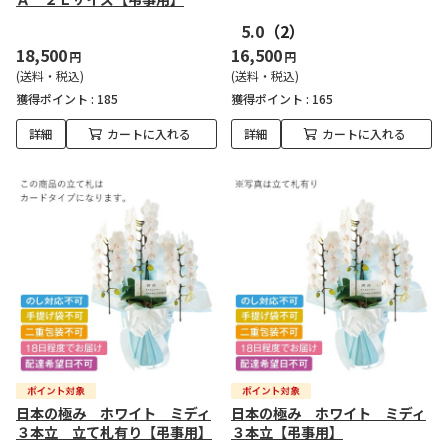
5.0
（2）
18,500
16,500
円
円
(送料・税込)
(送料・税込)
獲得ポイント :
185
獲得ポイント :
165
詳細
カートに入れる
詳細
カートに入れる
日本の極み ホワイト ミディ
日本の極み ホワイト ミディ
３本立 立て札有り【弔事用】
３本立【弔事用】