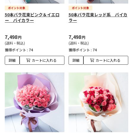
50本バラ花束ピンク＆イエロ
50本バラ花束レッド系 バイカ
ー バイカラー
ラー
7,498
7,498
円
円
(送料・税込)
(送料・税込)
獲得ポイント :
74
獲得ポイント :
74
詳細
カートに入れる
詳細
カートに入れる