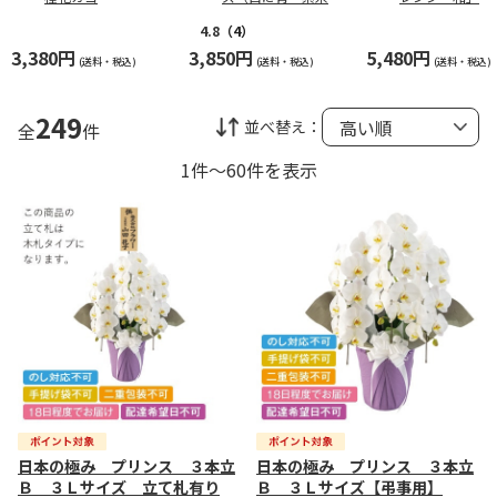
入れて）
4.8
（4）
3,380円
3,850円
5,480円
(送料・税込)
(送料・税込)
(送料・税込)
249
並べ替え：
全
件
1件～60件を表示
日本の極み プリンス ３本立
日本の極み プリンス ３本立
Ｂ ３Ｌサイズ 立て札有り
Ｂ ３Ｌサイズ【弔事用】