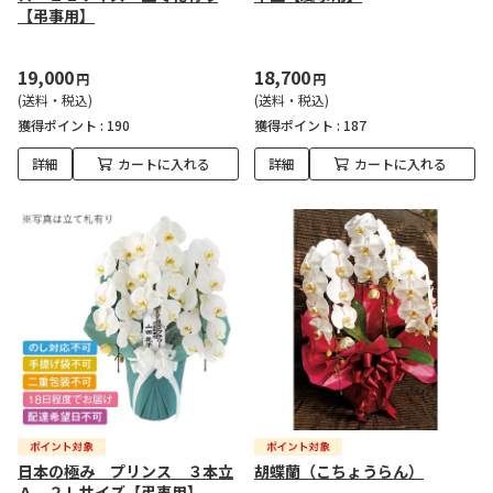
【弔事用】
19,000
18,700
円
円
(送料・税込)
(送料・税込)
獲得ポイント :
190
獲得ポイント :
187
詳細
カートに入れる
詳細
カートに入れる
日本の極み プリンス ３本立
胡蝶蘭（こちょうらん）
Ａ ２Ｌサイズ【弔事用】