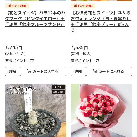
【花とスイーツ】バラ12本のハ
【お供え花とスイーツ】ユリの
グブーケ（ピンクイエロー）＋
お供えアレンジ（白・青紫系）
千疋屋「銀座フルーツサンド」
＋千疋屋「銀座ゼリー」6個入
り
7,745
7,635
円
円
(送料・税込)
(送料・税込)
獲得ポイント :
77
獲得ポイント :
76
詳細
カートに入れる
詳細
カートに入れる