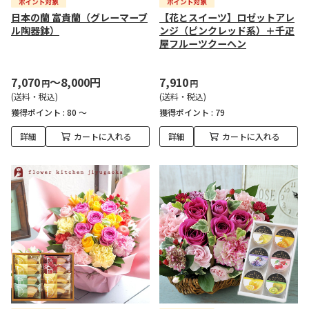
日本の蘭 富貴蘭（グレーマーブ
【花とスイーツ】ロゼットアレ
ル陶器鉢）
ンジ（ピンクレッド系）＋千疋
屋フルーツクーヘン
7,070
～8,000円
7,910
円
円
(送料・税込)
(送料・税込)
獲得ポイント :
80 ～
獲得ポイント :
79
詳細
カートに入れる
詳細
カートに入れる