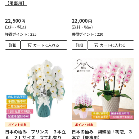
【弔事用】
22,500
22,000
円
円
(送料・税込)
(送料・税込)
獲得ポイント :
225
獲得ポイント :
220
詳細
カートに入れる
詳細
カートに入れる
日本の極み プリンス ３本立
日本の極み 胡蝶蘭「初恋」３
Ａ ２Ｌサイズ 立て札有り
本立【慶事用】