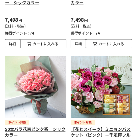
ー シックカラー
カラー
7,498
7,498
円
円
(送料・税込)
(送料・税込)
獲得ポイント :
74
獲得ポイント :
74
詳細
カートに入れる
詳細
カートに入れる
50本バラ花束ピンク系 シック
【花とスイーツ】ミニョンバス
カラー
ケット（ピンク）＋千疋屋フル