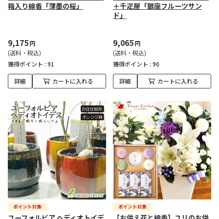
箱入り線香「薄墨の桜」
＋千疋屋「銀座フルーツサン
ド」
9,175
9,065
円
円
(送料・税込)
(送料・税込)
獲得ポイント :
91
獲得ポイント :
90
詳細
カートに入れる
詳細
カートに入れる
ユーフォルビア ヘディオトイデ
【お供え花と線香】ユリのお供