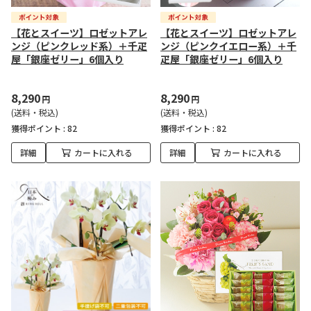
【花とスイーツ】ロゼットアレ
【花とスイーツ】ロゼットアレ
ンジ（ピンクレッド系）＋千疋
ンジ（ピンクイエロー系）＋千
屋「銀座ゼリー」6個入り
疋屋「銀座ゼリー」6個入り
8,290
8,290
円
円
(送料・税込)
(送料・税込)
獲得ポイント :
82
獲得ポイント :
82
詳細
カートに入れる
詳細
カートに入れる