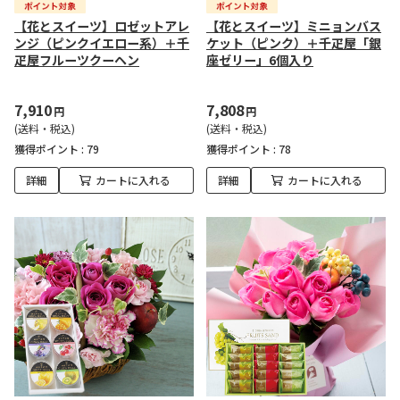
【花とスイーツ】ロゼットアレ
【花とスイーツ】ミニョンバス
ンジ（ピンクイエロー系）＋千
ケット（ピンク）＋千疋屋「銀
疋屋フルーツクーヘン
座ゼリー」6個入り
7,910
7,808
円
円
(送料・税込)
(送料・税込)
獲得ポイント :
79
獲得ポイント :
78
詳細
カートに入れる
詳細
カートに入れる