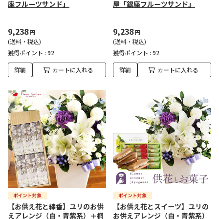
座フルーツサンド」
屋「銀座フルーツサンド」
9,238
9,238
円
円
(送料・税込)
(送料・税込)
獲得ポイント :
92
獲得ポイント :
92
詳細
カートに入れる
詳細
カートに入れる
【お供え花と線香】ユリのお供
【お供え花とスイーツ】ユリの
えアレンジ（白・青紫系）＋桐
お供えアレンジ（白・青紫系）