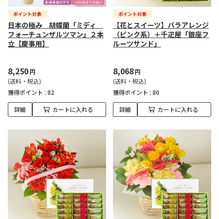
日本の極み 胡蝶蘭「ミディ
【花とスイーツ】バラアレンジ
フォーチュンザルツマン」２本
（ピンク系）＋千疋屋「銀座フ
立【慶事用】
ルーツサンド」
8,250
8,068
円
円
(送料・税込)
(送料・税込)
獲得ポイント :
82
獲得ポイント :
80
詳細
カートに入れる
詳細
カートに入れる