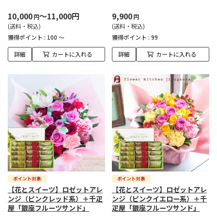
10,000
～11,000円
9,900
円
円
(送料・税込)
(送料・税込)
獲得ポイント :
100 ～
獲得ポイント :
99
詳細
カートに入れる
詳細
カートに入れる
【花とスイーツ】ロゼットアレ
【花とスイーツ】ロゼットアレ
ンジ（ピンクレッド系）＋千疋
ンジ（ピンクイエロー系）＋千
屋「銀座フルーツサンド」
疋屋「銀座フルーツサンド」