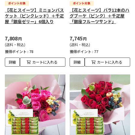
【花とスイーツ】ミニョンバス
【花とスイーツ】バラ12本のハ
ケット（ピンクレッド）＋千疋
グブーケ（ピンク）＋千疋屋
屋「銀座ゼリー」6個入り
「銀座フルーツサンド」
7,808
7,745
円
円
(送料・税込)
(送料・税込)
獲得ポイント :
78
獲得ポイント :
77
詳細
カートに入れる
詳細
カートに入れる