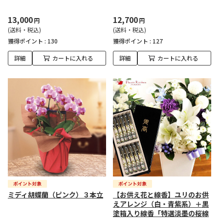
13,000
12,700
円
円
(送料・税込)
(送料・税込)
獲得ポイント :
130
獲得ポイント :
127
詳細
カートに入れる
詳細
カートに入れる
ミディ胡蝶蘭（ピンク）３本立
【お供え花と線香】ユリのお供
えアレンジ（白・青紫系）＋黒
塗箱入り線香「特選淡墨の桜線