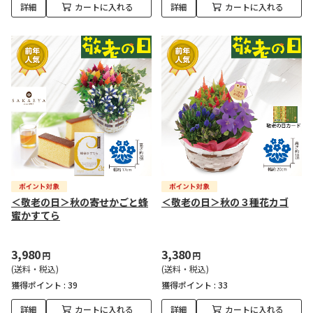
詳細
カートに入れる
詳細
カートに入れる
＜敬老の日＞秋の寄せかごと蜂
＜敬老の日＞秋の３種花カゴ
蜜かすてら
3,980
3,380
円
円
(送料・税込)
(送料・税込)
獲得ポイント :
39
獲得ポイント :
33
詳細
カートに入れる
詳細
カートに入れる