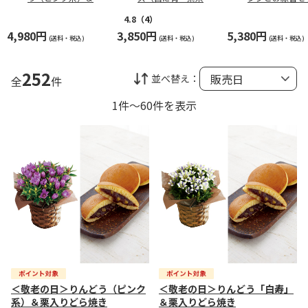
笠・カステラ巻詰合
入れて）
せ
4.8
（4）
4,980円
3,850円
5,380円
(送料・税込)
(送料・税込)
(送料・税込)
252
並べ替え：
全
件
1件～60件を表示
＜敬老の日＞りんどう（ピンク
＜敬老の日＞りんどう「白寿」
系）＆栗入りどら焼き
＆栗入りどら焼き