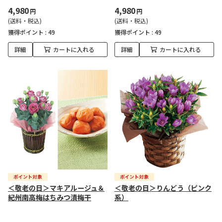
4,980
4,980
円
円
(送料・税込)
(送料・税込)
獲得ポイント :
49
獲得ポイント :
49
詳細
カートに入れる
詳細
カートに入れる
＜敬老の日＞マキアルージュ＆
＜敬老の日＞りんどう（ピンク
紀州南高梅はちみつ漬梅干
系）