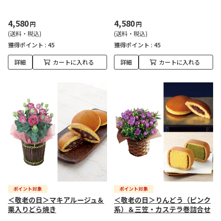
4,580
4,580
円
円
(送料・税込)
(送料・税込)
獲得ポイント :
45
獲得ポイント :
45
詳細
カートに入れる
詳細
カートに入れる
＜敬老の日＞マキアルージュ＆
＜敬老の日＞りんどう（ピンク
栗入りどら焼き
系）＆三笠・カステラ巻詰合せ