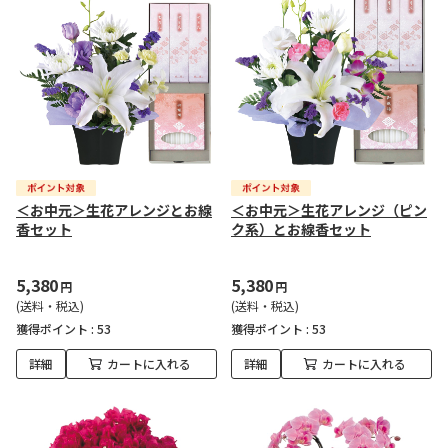
＜お中元＞生花アレンジとお線
＜お中元＞生花アレンジ（ピン
香セット
ク系）とお線香セット
5,380
5,380
円
円
(送料・税込)
(送料・税込)
獲得ポイント :
53
獲得ポイント :
53
詳細
カートに入れる
詳細
カートに入れる