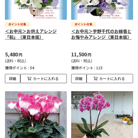
＜お中元＞お供えアレンジ
＜お中元＞宇野千代のお線香と
「和」（東日本版）
お悔やみアレンジ（東日本版）
5,480
11,500
円
円
(送料・税込)
(送料・税込)
獲得ポイント :
54
獲得ポイント :
115
詳細
カートに入れる
詳細
カートに入れる