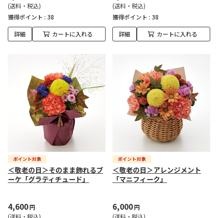
(送料・税込)
(送料・税込)
獲得ポイント :
38
獲得ポイント :
38
詳細
カートに入れる
詳細
カートに入れる
＜敬老の日＞そのまま飾れるブ
＜敬老の日＞アレンジメント
ーケ「グラティチュード」
「マニフィーク」
4,600
6,000
円
円
(送料・税込)
(送料・税込)