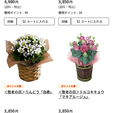
4,980
3,850
円
円
(送料・税込)
(送料・税込)
獲得ポイント :
49
獲得ポイント :
38
詳細
カートに入れる
詳細
カートに入れる
＜敬老の日＞りんどう「白寿」
＜敬老の日＞トルコキキョウ
「マキアルージュ」
3,850
3,850
円
円