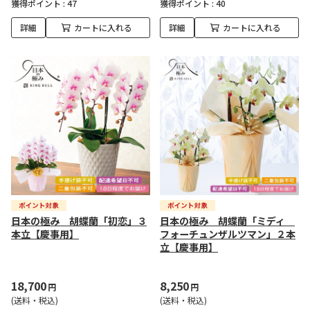
獲得ポイント :
47
獲得ポイント :
40
詳細
カートに入れる
詳細
カートに入れる
日本の極み 胡蝶蘭「初恋」３
日本の極み 胡蝶蘭「ミディ
本立【慶事用】
フォーチュンザルツマン」２本
立【慶事用】
18,700
8,250
円
円
(送料・税込)
(送料・税込)