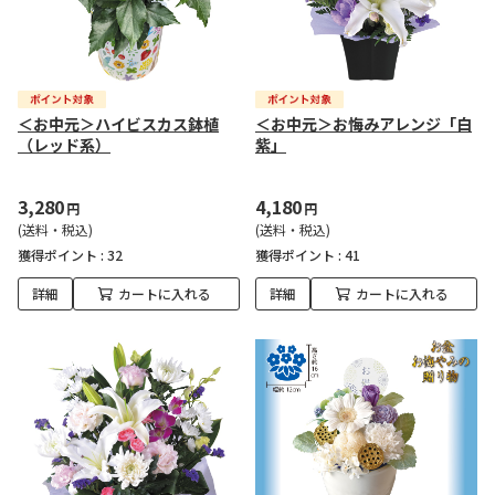
＜お中元＞ハイビスカス鉢植
＜お中元＞お悔みアレンジ「白
（レッド系）
紫」
3,280
4,180
円
円
(送料・税込)
(送料・税込)
獲得ポイント :
32
獲得ポイント :
41
詳細
カートに入れる
詳細
カートに入れる