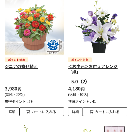
ジニアの寄せ植え
＜お中元＞お供えアレンジ
「縁」
5.0
（2）
3,980
4,180
円
円
(送料・税込)
(送料・税込)
獲得ポイント :
39
獲得ポイント :
41
詳細
カートに入れる
詳細
カートに入れる