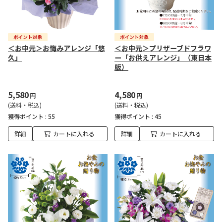
＜お中元＞お悔みアレンジ「悠
＜お中元＞プリザーブドフラワ
久」
ー「お供えアレンジ」（東日本
版）
5,580
4,580
円
円
(送料・税込)
(送料・税込)
獲得ポイント :
55
獲得ポイント :
45
詳細
カートに入れる
詳細
カートに入れる