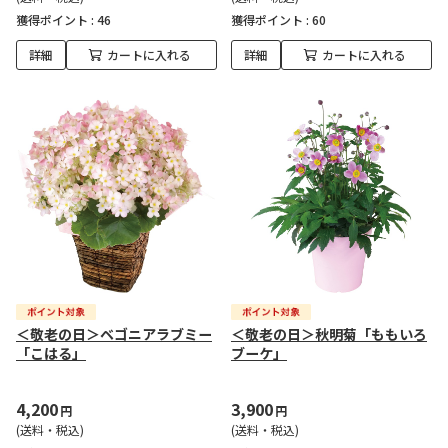
獲得ポイント :
46
獲得ポイント :
60
詳細
カートに入れる
詳細
カートに入れる
＜敬老の日＞ベゴニアラブミー
＜敬老の日＞秋明菊「ももいろ
「こはる」
ブーケ」
4,200
3,900
円
円
(送料・税込)
(送料・税込)