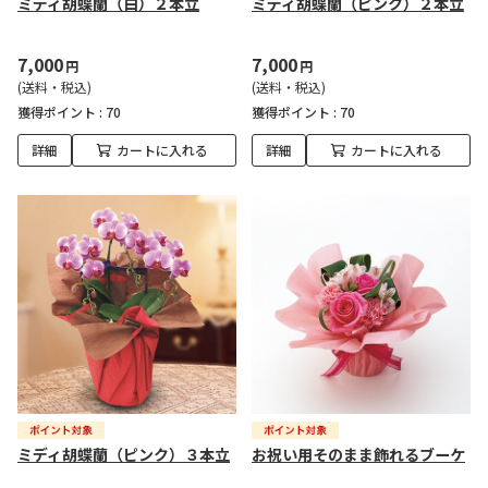
ミディ胡蝶蘭（白）２本立
ミディ胡蝶蘭（ピンク）２本立
7,000
7,000
円
円
(送料・税込)
(送料・税込)
獲得ポイント :
70
獲得ポイント :
70
詳細
カートに入れる
詳細
カートに入れる
ミディ胡蝶蘭（ピンク）３本立
お祝い用そのまま飾れるブーケ