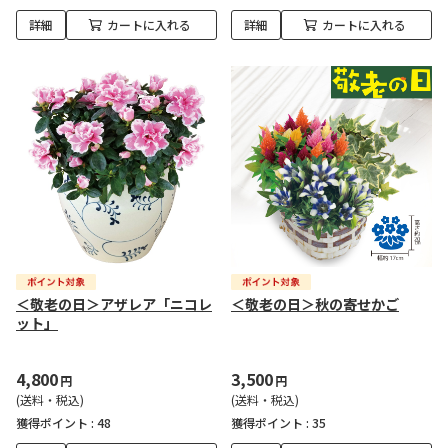
詳細
カートに入れる
詳細
カートに入れる
＜敬老の日＞アザレア「ニコレ
＜敬老の日＞秋の寄せかご
ット」
4,800
3,500
円
円
(送料・税込)
(送料・税込)
獲得ポイント :
48
獲得ポイント :
35