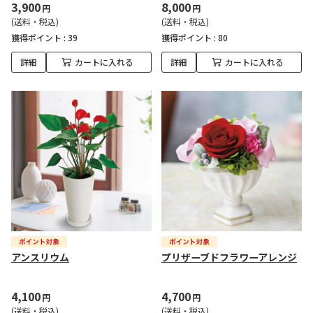
3,900
8,000
円
円
(送料・税込)
(送料・税込)
獲得ポイント :
39
獲得ポイント :
80
詳細
カートに入れる
詳細
カートに入れる
アンスリウム
プリザーブドフラワーアレンジ
4,100
4,700
円
円
(送料・税込)
(送料・税込)