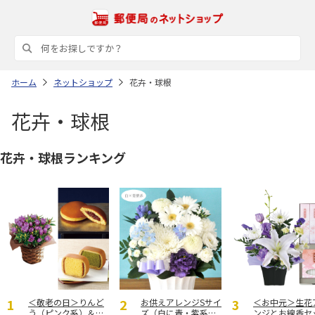
ホーム
ネットショップ
花卉・球根
花卉・球根
花卉・球根ランキング
＜敬老の日＞りんど
お供えアレンジSサイ
＜お中元＞生花
う（ピンク系）＆三
ズ（白に青・紫系を
ンジとお線香セ