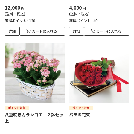
12,000
4,000
円
円
(送料・税込)
(送料・税込)
獲得ポイント :
120
獲得ポイント :
40
詳細
カートに入れる
詳細
カートに入れる
八重咲きカランコエ ２鉢セッ
バラの花束
ト