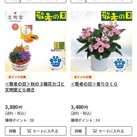
＜敬老の日＞秋の３種花カゴと
＜敬老の日＞香りさくら
文明堂どら焼き
3,880
3,480
円
円
(送料・税込)
(送料・税込)
獲得ポイント :
38
獲得ポイント :
34
詳細
カートに入れる
詳細
カートに入れる