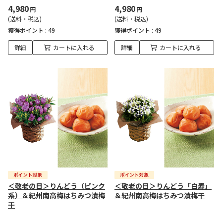
4,980
4,980
円
円
(送料・税込)
(送料・税込)
獲得ポイント :
49
獲得ポイント :
49
詳細
カートに入れる
詳細
カートに入れる
＜敬老の日＞りんどう（ピンク
＜敬老の日＞りんどう「白寿」
系）＆紀州南高梅はちみつ漬梅
＆紀州南高梅はちみつ漬梅干
干