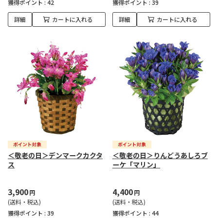
獲得ポイント :
42
獲得ポイント :
39
詳細
カートに入れる
詳細
カートに入れる
＜敬老の日＞デンマークカクタ
＜敬老の日＞りんどうあしろブ
ス
ーケ「マリン」
3,900
4,400
円
円
(送料・税込)
(送料・税込)
獲得ポイント :
39
獲得ポイント :
44