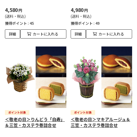
4,580
4,980
円
円
(送料・税込)
(送料・税込)
獲得ポイント :
45
獲得ポイント :
49
詳細
カートに入れる
詳細
カートに入れる
＜敬老の日＞りんどう「白寿」
＜敬老の日＞マキアルージュ＆
＆三笠・カステラ巻詰合せ
三笠・カステラ巻詰合せ