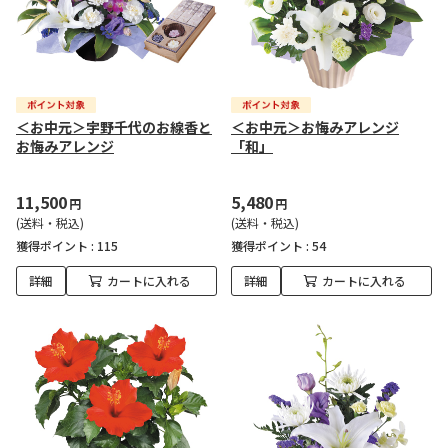
＜お中元＞宇野千代のお線香と
＜お中元＞お悔みアレンジ
お悔みアレンジ
「和」
11,500
5,480
円
円
(送料・税込)
(送料・税込)
獲得ポイント :
115
獲得ポイント :
54
詳細
カートに入れる
詳細
カートに入れる