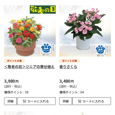
＜敬老の日＞ジニアの寄せ植え
香りさくら
3,980
3,480
円
円
(送料・税込)
(送料・税込)
獲得ポイント :
39
獲得ポイント :
34
詳細
カートに入れる
詳細
カートに入れる