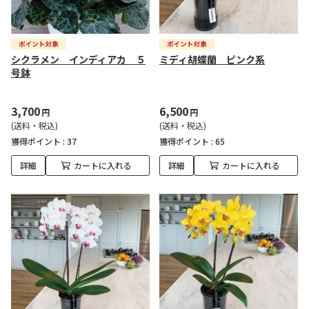
シクラメン インディアカ ５
ミディ胡蝶蘭 ピンク系
号鉢
3,700
6,500
円
円
(送料・税込)
(送料・税込)
獲得ポイント :
37
獲得ポイント :
65
詳細
カートに入れる
詳細
カートに入れる