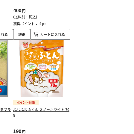
400
円
(送料別・税込)
獲得ポイント：
4 pt
入れる
詳細
カートに入れる
消臭プラ
ふわふわふとん スノーホワイト 70
g
190
円