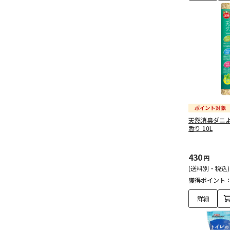
天然消臭ダニよ
香り 10L
430
円
(送料別・税込)
獲得ポイント
詳細