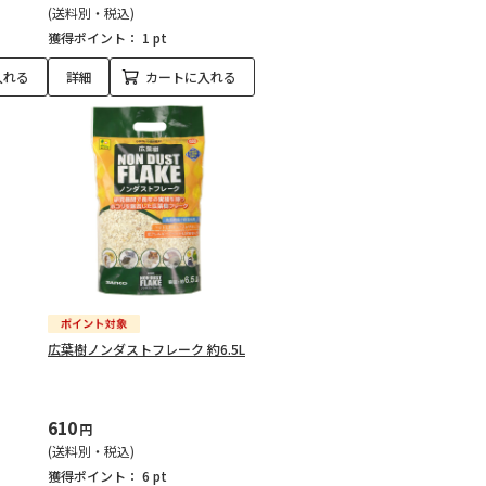
(送料別・税込)
獲得ポイント：
1 pt
入れる
詳細
カートに入れる
広葉樹ノンダストフレーク 約6.5L
610
円
(送料別・税込)
獲得ポイント：
6 pt