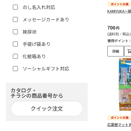
のし名入れ対応
KAMIYUKA～
メッセージカードあり
700
円
挨拶状
(送料別・税込)
獲得ポイント
手提げ袋あり
詳細
化粧箱あり
ソーシャルギフト対応
カタログ・
チラシの商品番号から
広葉樹マット 約