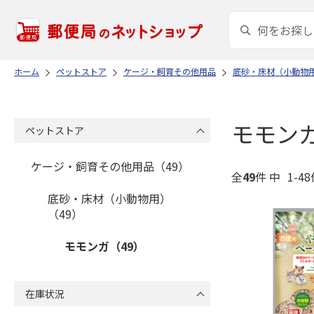
ホーム
ペットストア
ケージ・飼育その他用品
底砂・床材（小動物
モモン
ペットストア
ケージ・飼育その他用品（49）
全
49
件 中
1-4
底砂・床材（小動物用）
（49）
モモンガ（49）
在庫状況