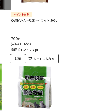
KAMIYUKA～紙床～ホワイト 500g
700
円
(送料別・税込)
獲得ポイント：
7 pt
詳細
カートに入れる