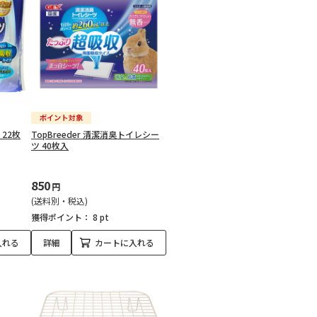
22枚
TopBreeder 清潔消臭トイレシー
ツ 40枚入
850
円
(送料別・税込)
獲得ポイント：
8 pt
入れる
詳細
カートに入れる