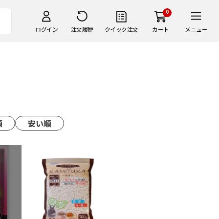
0
ログイン
注文履歴
クイック注文
カート
メニュー
順
安い順