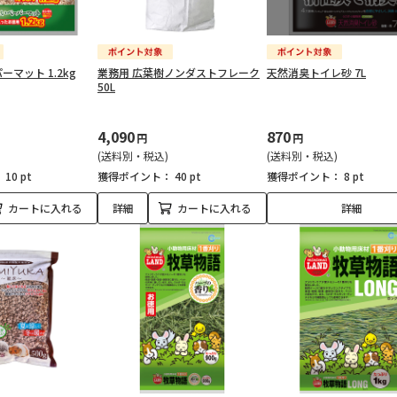
マット 1.2kg
業務用 広葉樹ノンダストフレーク
天然消臭トイレ砂 7L
50L
4,090
870
円
円
(送料別・税込)
(送料別・税込)
：
10 pt
獲得ポイント：
40 pt
獲得ポイント：
8 pt
カートに入れる
詳細
カートに入れる
詳細