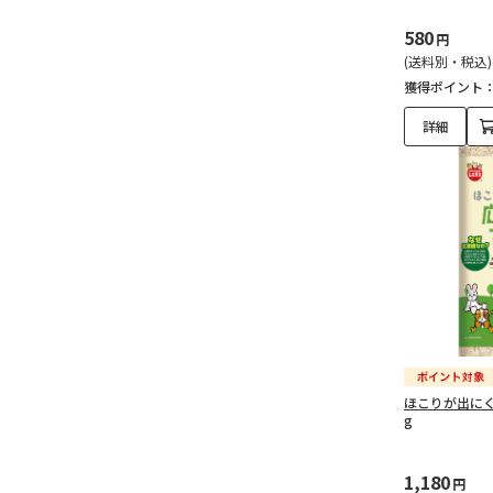
580
円
(送料別・税込)
獲得ポイント
詳細
ほこりが出にく
g
1,180
円