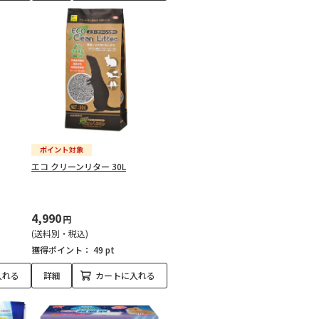
エコ クリーンリター 30L
4,990
円
(送料別・税込)
獲得ポイント：
49 pt
入れる
詳細
カートに入れる