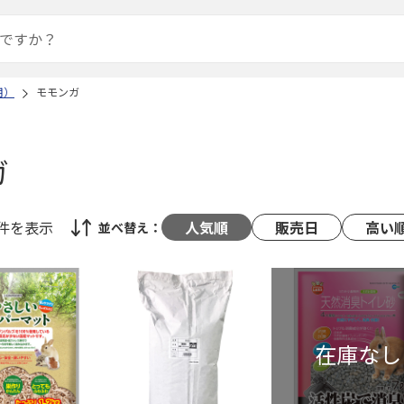
用）
モモンガ
ガ
8件
を表示
人気順
販売日
高い
並べ替え：