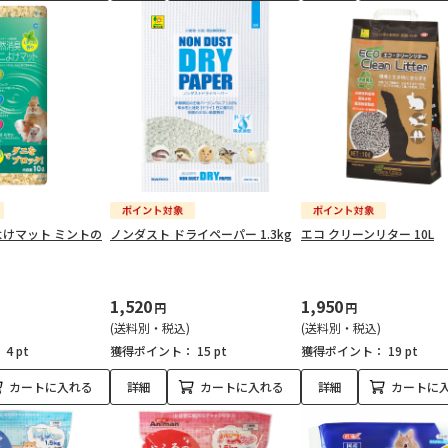
けマット ミントの
ノンダスト ドライペーパー 1.3kg
エコ クリーンリター 10L
1,520
1,950
円
円
(送料別・税込)
(送料別・税込)
：
4 pt
獲得ポイント：
15 pt
獲得ポイント：
19 pt
カートに入れる
詳細
カートに入れる
詳細
カートに