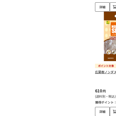
詳細
広葉樹ノンダス
610
円
(送料別・税込)
獲得ポイント
詳細