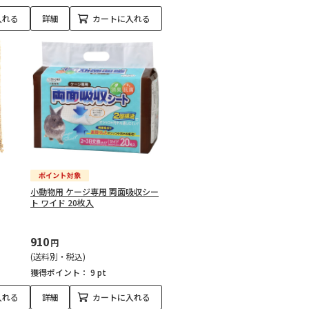
入れる
詳細
カートに入れる
小動物用 ケージ専用 両面吸収シー
ト ワイド 20枚入
910
円
(送料別・税込)
獲得ポイント：
9 pt
入れる
詳細
カートに入れる