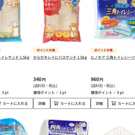
レサンド 1.5kg
からだキレイにバスサンド 1.5kg
ヒノキア 三角トイレシーツ 
340
960
円
円
(送料別・税込)
(送料別・税込)
：
3 pt
獲得ポイント：
3 pt
獲得ポイント：
9 pt
カートに入れる
詳細
カートに入れる
詳細
カートに