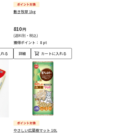
敷き牧草 1kg
810
円
(送料別・税込)
獲得ポイント：
8 pt
入れる
詳細
カートに入れる
やさしい広葉樹マット 10L