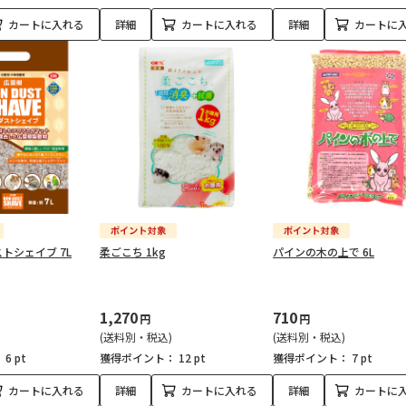
カートに入れる
詳細
カートに入れる
詳細
カートに
トシェイブ 7L
柔ごこち 1kg
パインの木の上で 6L
1,270
710
円
円
(送料別・税込)
(送料別・税込)
：
6 pt
獲得ポイント：
12 pt
獲得ポイント：
7 pt
カートに入れる
詳細
カートに入れる
詳細
カートに