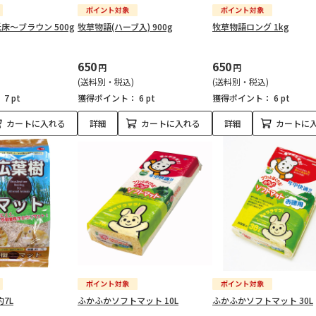
紙床～ブラウン 500g
牧草物語(ハーブ入) 900g
牧草物語ロング 1kg
650
650
円
円
(送料別・税込)
(送料別・税込)
：
7 pt
獲得ポイント：
6 pt
獲得ポイント：
6 pt
カートに入れる
詳細
カートに入れる
詳細
カートに
7L
ふかふかソフトマット 10L
ふかふかソフトマット 30L