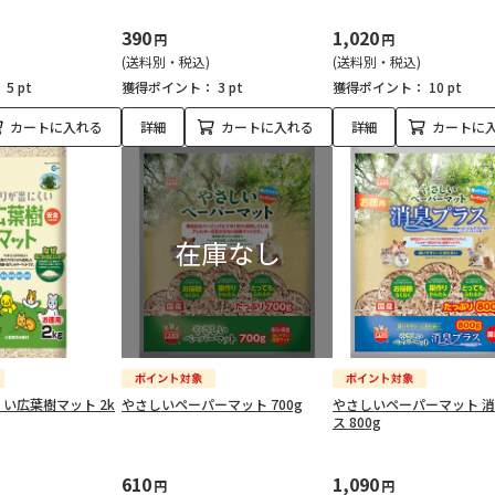
390
1,020
円
円
(送料別・税込)
(送料別・税込)
：
5 pt
獲得ポイント：
3 pt
獲得ポイント：
10 pt
カートに入れる
詳細
カートに入れる
詳細
カートに
い広葉樹マット 2k
やさしいペーパーマット 700g
やさしいペーパーマット 
ス 800g
610
1,090
円
円