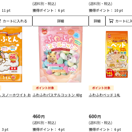
(送料別・税込)
(送料別・税込)
：
11 pt
獲得ポイント：
6 pt
獲得ポイント：
10 pt
カートに入れる
詳細
詳細
カートに
 スノーホワイト お
ふわふわパステルコットン 40g
ふわふわベッド 14L
460
600
円
円
(送料別・税込)
(送料別・税込)
：
3 pt
獲得ポイント：
4 pt
獲得ポイント：
6 pt