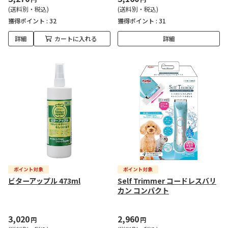
(送料別・税込)
(送料別・税込)
獲得ポイント :
32
獲得ポイント :
31
詳細
カートに入れる
詳細
ビターアップル 473ml
Self Trimmer コードレスバリ
カン コンパクト
3,020
2,960
円
円