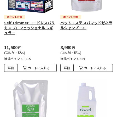
Self Trimmer コードレスバリ
ペットエステ スパマッドゼネラ
カン プロフェッショナル レギ
ルシャンプー3L
ュラー
11,500
8,980
円
円
(送料別・税込)
(送料別・税込)
獲得ポイント :
115
獲得ポイント :
89
詳細
カートに入れる
詳細
カートに入れる