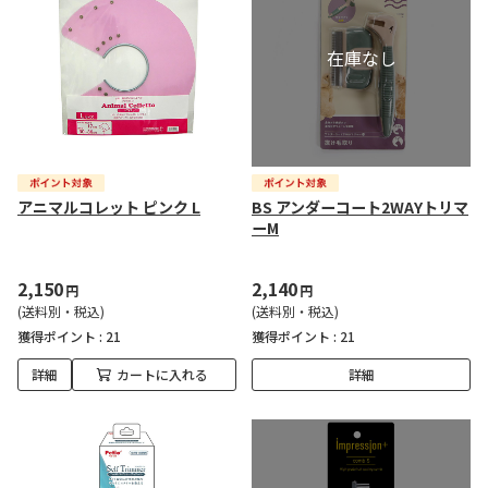
アニマルコレット ピンク L
BS アンダーコート2WAYトリマ
ーM
2,150
2,140
円
円
(送料別・税込)
(送料別・税込)
獲得ポイント :
21
獲得ポイント :
21
詳細
カートに入れる
詳細