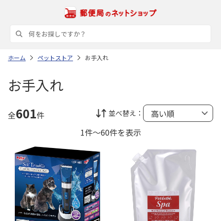
ホーム
ペットストア
お手入れ
お手入れ
601
並べ替え：
全
件
1件～60件を表示