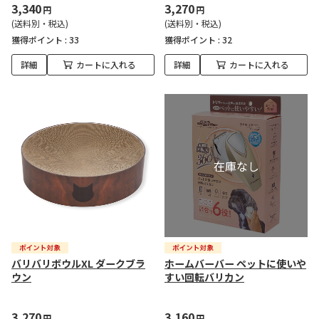
3,340
3,270
円
円
(送料別・税込)
(送料別・税込)
獲得ポイント :
33
獲得ポイント :
32
詳細
カートに入れる
詳細
カートに入れる
バリバリボウルXL ダークブラ
ホームバーバー ペットに使いや
ウン
すい回転バリカン
3,270
3,160
円
円