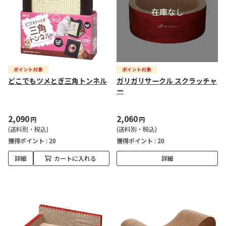
どこでもツメとぎ三角トンネル
ガリガリサークル スクラッチャ
ー
2,090
2,060
円
円
(送料別・税込)
(送料別・税込)
獲得ポイント :
20
獲得ポイント :
20
詳細
カートに入れる
詳細