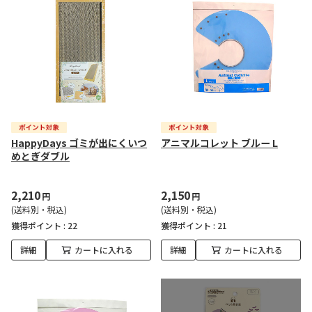
HappyDays ゴミが出にくいつ
アニマルコレット ブルー L
めとぎダブル
2,210
2,150
円
円
(送料別・税込)
(送料別・税込)
獲得ポイント :
22
獲得ポイント :
21
詳細
カートに入れる
詳細
カートに入れる