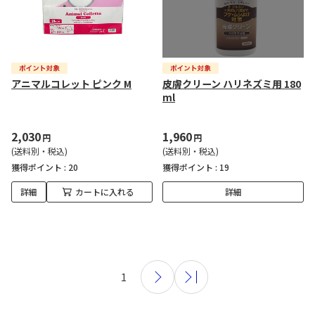
アニマルコレット ピンク M
皮膚クリーン ハリネズミ用 180
ml
2,030
1,960
円
円
(送料別・税込)
(送料別・税込)
獲得ポイント :
20
獲得ポイント :
19
詳細
カートに入れる
詳細
1