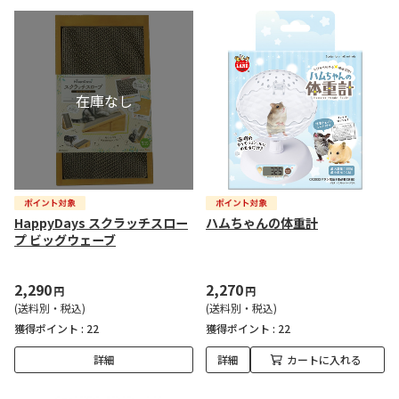
HappyDays スクラッチスロー
ハムちゃんの体重計
プ ビッグウェーブ
2,290
2,270
円
円
(送料別・税込)
(送料別・税込)
獲得ポイント :
22
獲得ポイント :
22
詳細
詳細
カートに入れる