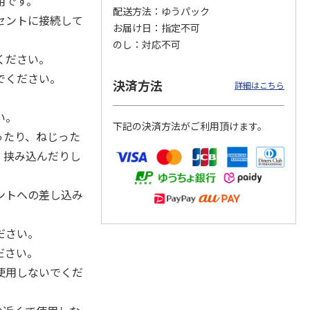
用です。
配送方法
ゆうパック
セントに接続して
お届け日
指定不可
のし
対応不可
ください。
カムカ
銀のスプーン パウ
ペット線香 虹のか
CIAO 香り立つクラ
ーン
チ 健康に育つ子ね
なた フルーティフ
ンキー ちゅ～る和
でください。
決済方法
ン型 S
こ用 まぐろ・かつ
ローラルの香り
えBOX とりささ
…
詳細はこちら
おに
…
120円
590円
380円
い。
下記の決済方法がご利用頂けます。
)
(送料別・税込)
(送料別・税込)
(送料別・税込)
ったり、ねじった
、挟み込んだりし
ントへの差し込み
ださい。
ださい。
使用しないでくだ