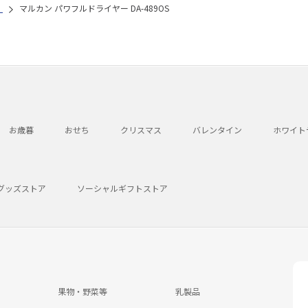
）
マルカン パワフルドライヤー DA-489OS
お歳暮
おせち
クリスマス
バレンタイン
ホワイト
グッズストア
ソーシャルギフトストア
果物・野菜等
乳製品