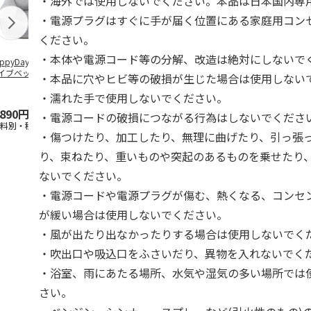
・海外では使用しないでください。本品は日本国内専
・電源プラグはすぐに手が届く位置にある家庭用コン
ください。
・本体や電源コード等の分解、改造は絶対にしないで
ppyDays 2wayド
獣医師開発 ニオイ
デオトイレ 飛び散
無添加良品 
イブベッド グレ
をとる砂専用 猫ト
らない消臭・抗菌サ
ムデンタルコ
・本品に穴やヒビ等の破損が生じた場合は使用しない
イレ ナチュラルグ
ンド 4L
ぐるぐるボー
レー
…
・濡れた手で使用しないでください。
,890円
1,550円
1,320円
470円
・電源コードの破損につながる行為はしないでくださ
送料別・税込)
(送料別・税込)
(送料別・税込)
(送料別・税込
・傷つけたり、加工したり、無理に曲げたり、引っ張
り、束ねたり、重いものや突起のあるものを乗せたり
ないでください。
・電源コードや電源プラグが傷む、熱くなる、コンセ
が緩い場合は使用しないでください。
・風が出たり出なかったりする場合は使用しないでく
・吹出口や吸込口をふさいだり、異物を入れないでく
・浴室、雨にあたる場所、水気や湿気の多い場所では
さい。