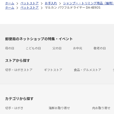
ホーム
ペットストア
お手入れ
シャンプー・トリミング用品（猫用
ホーム
ペットストア
マルカン パワフルドライヤー DA-489OS
郵便局のネットショップの特集・イベント
母の日
こどもの日
父の日
お中元
敬老の日
ストアから探す
切手・はがきストア
ギフトストア
食品・グルメストア
カテゴリから探す
切手・はがき
海鮮お取り寄せ
肉お取り寄せ