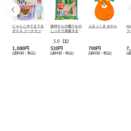
にゃんこのでるでる
森林からの贈りもの
ふるっくま みかん
Ha
ボトル フードセッ
しっかり消臭するひ
ラ
ト
のきの猫砂 7L
ー
5.0
（1）
1,080円
520円
700円
7
(送料別・税込)
(送料別・税込)
(送料別・税込)
(