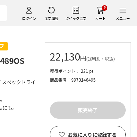
0
ログイン
注文履歴
クイック注文
カート
メニュー
22,130
円
89OS
(送料別・税込)
獲得ポイント： 221 pt
商品番号
9973146495
イスペックドライ
き。
んにも。
お気に入りに登録する