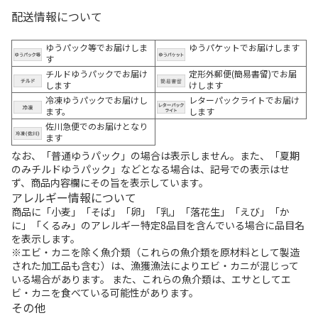
配送情報について
ゆうパック等でお届けしま
ゆうパケットでお届けします
す
チルドゆうパックでお届け
定形外郵便(簡易書留)でお届
します
けします
冷凍ゆうパックでお届けし
レターパックライトでお届け
ます。
します
佐川急便でのお届けとなり
ます
なお、「普通ゆうパック」の場合は表示しません。また、「夏期
のみチルドゆうパック」などとなる場合は、記号での表示はせ
ず、商品内容欄にその旨を表示しています。
アレルギー情報について
商品に「小麦」「そば」「卵」「乳」「落花生」「えび」「か
に」「くるみ」のアレルギー特定8品目を含んでいる場合に品目名
を表示します。
※エビ・カニを除く魚介類（これらの魚介類を原材料として製造
された加工品も含む）は、漁獲漁法によりエビ・カニが混じって
いる場合があります。 また、これらの魚介類は、エサとしてエ
ビ・カニを食べている可能性があります。
その他