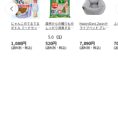
にゃんこのでるでる
森林からの贈りもの
HappyDays 2wayド
ふ
ボトル フードセッ
しっかり消臭するひ
ライブベッド グレ
ト
のきの猫砂 7L
ー
5.0
（1）
1,080円
520円
7,890円
7
(送料別・税込)
(送料別・税込)
(送料別・税込)
(