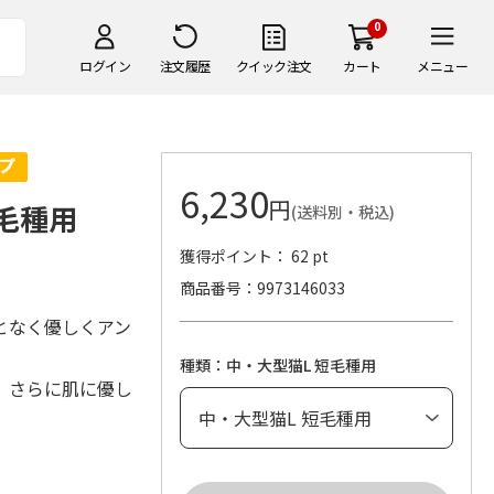
0
ログイン
注文履歴
クイック注文
カート
メニュー
6,230
円
毛種用
(送料別・税込)
獲得ポイント： 62 pt
商品番号
9973146033
となく優しくアン
種類：中・大型猫L 短毛種用
、さらに肌に優し