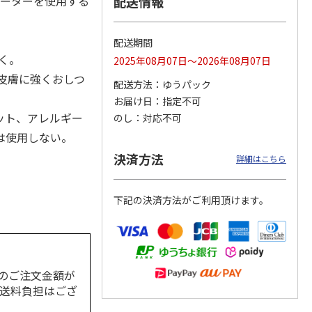
ネーターを使用する
配送情報
配送期間
く。
2025年08月07日～2026年08月07日
カムカ
銀のスプーン パウ
ペット線香 虹のか
CIAO 香り立つクラ
ーン
チ 健康に育つ子ね
なた フルーティフ
ンキー ちゅ～る和
皮膚に強くおしつ
配送方法
ゆうパック
ン型 S
こ用 まぐろ・かつ
ローラルの香り
えBOX とりささ
…
おに
…
お届け日
指定不可
120円
590円
380円
ット、アレルギー
のし
対応不可
)
(送料別・税込)
(送料別・税込)
(送料別・税込)
は使用しない。
決済方法
詳細はこちら
下記の決済方法がご利用頂けます。
のご注文金額が
の送料負担はござ