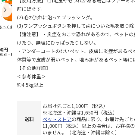
【使用方法】 (1)毛玉やもつれがある場合はファーミ
前にほぐす。
(2)毛の流れに沿ってブラッシング。
(3)ワンプッシュボタンを押して歯についた毛を取り除
るっくま みかん
デオトイレ 飛び散
獣医師開発 ニオイ
無添加良品 
らない消臭・抗菌サ
をとる砂専用 猫ト
ムデンタルコ
【諸注意】 ・炎症をおこす恐れがあるので、ペットの
ンド 4L
イレ ナチュラルグ
ぐるぐるボー
レー
…
けたり、無理にひっぱったりしない。
00円
1,320円
1,550円
470円
・アンダーコートのないペット、皮膚に炎症があるペ
送料別・税込)
(送料別・税込)
(送料別・税込)
(送料別・税込
体質等で皮膚が弱いペット、噛み癖があるペット等に
【その他詳細】
＜参考体重＞
約4.5kg以上
お届け先ごと1,100円（税込）
※北海道・沖縄は1,650円（税込）
送料
ペットストア
の商品に限り、お届け先ごと
11,000円（税込）以上の場合は、お客様
いません。（北海道・沖縄は除く）