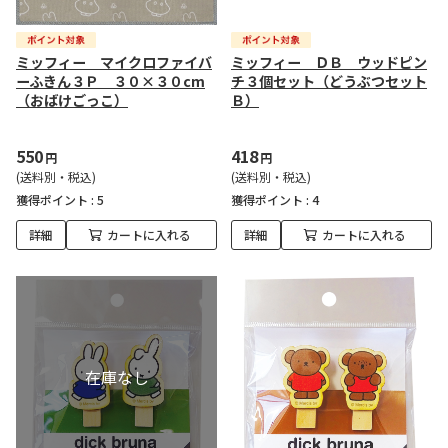
ミッフィー マイクロファイバ
ミッフィー ＤＢ ウッドピン
ーふきん３Ｐ ３０×３０cm
チ３個セット（どうぶつセット
（おばけごっこ）
Ｂ）
550
418
円
円
(送料別・税込)
(送料別・税込)
獲得ポイント :
5
獲得ポイント :
4
詳細
カートに入れる
詳細
カートに入れる