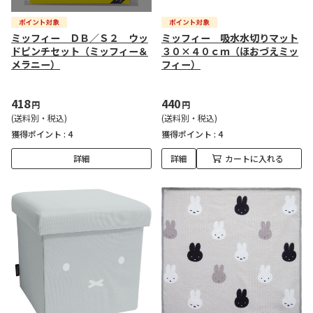
ミッフィー ＤＢ／Ｓ２ ウッ
ミッフィー 吸水水切りマット
ドピンチセット（ミッフィー＆
３０×４０ｃｍ（ほおづえミッ
メラニー）
フィー）
418
440
円
円
(送料別・税込)
(送料別・税込)
獲得ポイント :
4
獲得ポイント :
4
詳細
詳細
カートに入れる