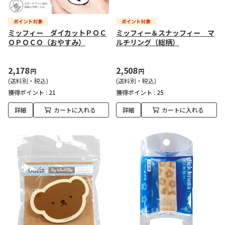
ミッフィー ダイカットＰＯＣ
ミッフィー＆スナッフィー マ
ＯＰＯＣＯ（おやすみ）
ルチリング（総柄）
2,178
2,508
円
円
(送料別・税込)
(送料別・税込)
獲得ポイント :
21
獲得ポイント :
25
詳細
カートに入れる
詳細
カートに入れる