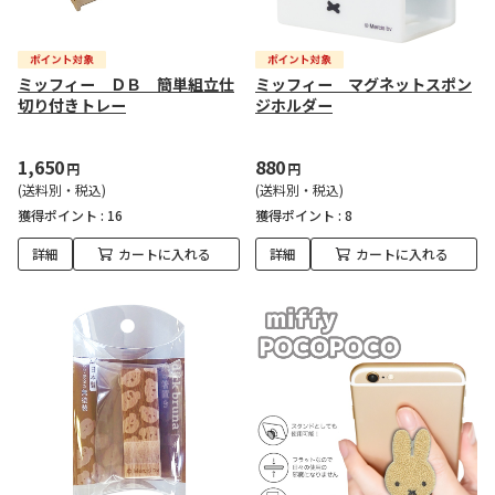
ミッフィー ＤＢ 簡単組立仕
ミッフィー マグネットスポン
切り付きトレー
ジホルダー
1,650
880
円
円
(送料別・税込)
(送料別・税込)
獲得ポイント :
16
獲得ポイント :
8
詳細
カートに入れる
詳細
カートに入れる