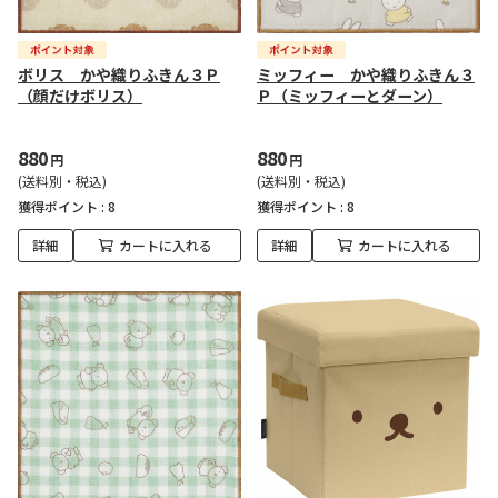
ボリス かや織りふきん３Ｐ
ミッフィー かや織りふきん３
（顔だけボリス）
Ｐ（ミッフィーとダーン）
880
880
円
円
(送料別・税込)
(送料別・税込)
獲得ポイント :
8
獲得ポイント :
8
詳細
カートに入れる
詳細
カートに入れる