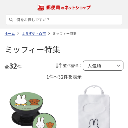
ホーム
よろずや・百市
ミッフィー特集
ミッフィー特集
32
並べ替え：
全
件
1件～32件を表示