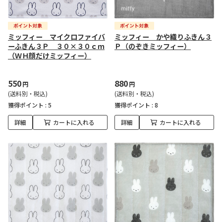
ミッフィー マイクロファイバ
ミッフィー かや織りふきん３
ーふきん３Ｐ ３０×３０ｃｍ
Ｐ（のぞきミッフィー）
（ＷＨ顔だけミッフィー）
550
880
円
円
(送料別・税込)
(送料別・税込)
獲得ポイント :
5
獲得ポイント :
8
詳細
カートに入れる
詳細
カートに入れる