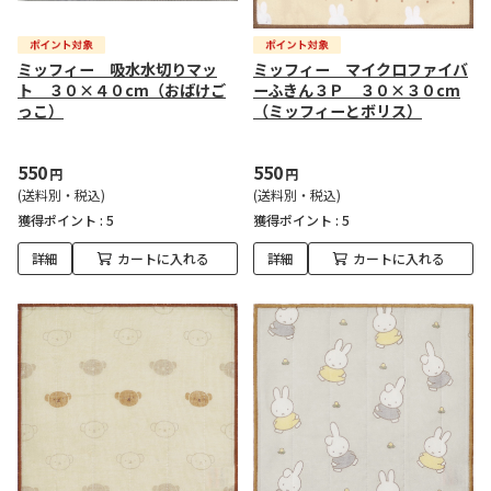
ミッフィー 吸水水切りマッ
ミッフィー マイクロファイバ
ト ３０×４０cm（おばけご
ーふきん３Ｐ ３０×３０cm
っこ）
（ミッフィーとボリス）
550
550
円
円
(送料別・税込)
(送料別・税込)
獲得ポイント :
5
獲得ポイント :
5
詳細
カートに入れる
詳細
カートに入れる