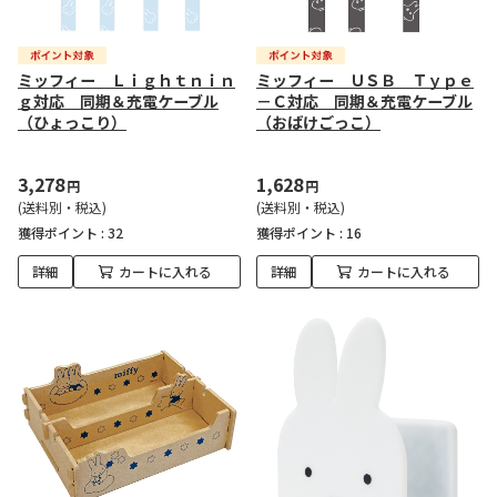
ミッフィー Ｌｉｇｈｔｎｉｎ
ミッフィー ＵＳＢ Ｔｙｐｅ
ｇ対応 同期＆充電ケーブル
－Ｃ対応 同期＆充電ケーブル
（ひょっこり）
（おばけごっこ）
3,278
1,628
円
円
(送料別・税込)
(送料別・税込)
獲得ポイント :
32
獲得ポイント :
16
詳細
カートに入れる
詳細
カートに入れる