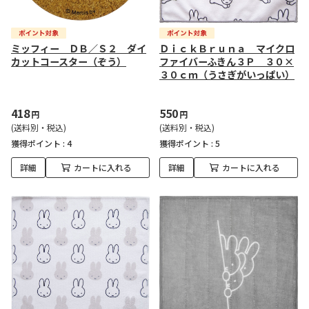
ミッフィー ＤＢ／Ｓ２ ダイ
ＤｉｃｋＢｒｕｎａ マイクロ
カットコースター（ぞう）
ファイバーふきん３Ｐ ３０×
３０ｃｍ（うさぎがいっぱい）
418
550
円
円
(送料別・税込)
(送料別・税込)
獲得ポイント :
4
獲得ポイント :
5
詳細
カートに入れる
詳細
カートに入れる