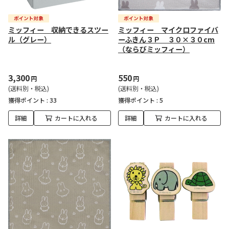
ミッフィー 収納できるスツー
ミッフィー マイクロファイバ
ル（グレー）
ーふきん３Ｐ ３０×３０cm
（ならびミッフィー）
3,300
550
円
円
(送料別・税込)
(送料別・税込)
獲得ポイント :
33
獲得ポイント :
5
詳細
カートに入れる
詳細
カートに入れる