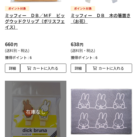
ミッフィー ＤＢ／ＭＦ ビッ
ミッフィー ＤＢ 木の箸置き
グウッドクリップ（ボリスフェ
（お花）
イス）
660
638
円
円
(送料別・税込)
(送料別・税込)
獲得ポイント :
6
獲得ポイント :
6
詳細
カートに入れる
詳細
カートに入れる