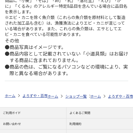
商品に「小麦」「そば」「卵」「乳」「落花生」「えび」「か
に」「くるみ」のアレルギー特定8品目を含んでいる場合に品目名
を表示します。
※エビ・カニを除く魚介類（これらの魚介類を原材料として製造
された加工品も含む）は、漁獲漁法によりエビ・カニが混じって
いる場合があります。 また、これらの魚介類は、エサとしてエ
ビ・カニを食べている可能性があります。
その他
商品写真はイメージです。
商品内容として記載されていない「小道具類」はお届け
する商品に含まれておりません。
商品の色は、ご覧になるパソコンなどの環境により、実
際と異なる場合があります。
ホーム
よろずや・百市
ミッフィー特集
ミッフィー ＤＢ 木の箸置
ホーム
ショップ一覧
ホーム
よろずや・百市
よろずや・百市
ミッ
ご利用ガイド
よくあるご質問
お問い合わせ
利用規約