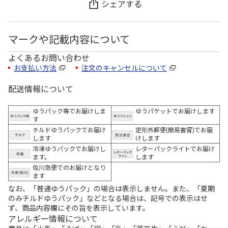
シェアする
マークや記載内容について
よくあるお問い合わせ
お支払い方法
注文のキャンセルについて
配送情報について
ゆうパック等でお届けしま
ゆうパケットでお届けします
す
チルドゆうパックでお届け
定形外郵便(簡易書留)でお届
します
けします
冷凍ゆうパックでお届けし
レターパックライトでお届け
ます。
します
佐川急便でのお届けとなり
ます
なお、「普通ゆうパック」の場合は表示しません。また、「夏期
のみチルドゆうパック」などとなる場合は、記号での表示はせ
ず、商品内容欄にその旨を表示しています。
アレルギー情報について