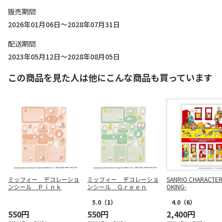
販売期間
2026年01月06日～2028年07月31日
配送期間
2023年05月12日～2028年08月05日
この商品を見た人は他にこんな商品も買っています
ミッフィー デコレーショ
ミッフィー デコレーショ
SANRIO CHARACTER
ンシール Ｐｉｎｋ
ンシール Ｇｒｅｅｎ
OKING-
5.0
（1）
4.0
（6）
550円
550円
2,400円