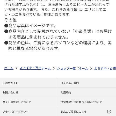
された加工品も含む）は、漁獲漁法によりエビ・カニが混じって
いる場合があります。 また、これらの魚介類は、エサとしてエ
ビ・カニを食べている可能性があります。
その他
商品写真はイメージです。
商品内容として記載されていない「小道具類」はお届け
する商品に含まれておりません。
商品の色は、ご覧になるパソコンなどの環境により、実
際と異なる場合があります。
ホーム
よろずや・百市
ミッフィー特集
ミッフィー ＤＢ ウッドピ
ホーム
ショップ一覧
ホーム
よろずや・百市
よろずや・百市
ミッ
ご利用ガイド
よくあるご質問
お問い合わせ
利用規約
サイト運営会社について
特定商取引法に基づく表記について
プライバシーポリシー
商品のご提案はこちら