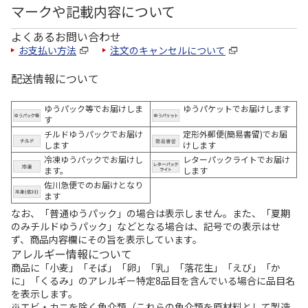
マークや記載内容について
よくあるお問い合わせ
お支払い方法
注文のキャンセルについて
配送情報について
ゆうパック等でお届けしま
ゆうパケットでお届けします
す
チルドゆうパックでお届け
定形外郵便(簡易書留)でお届
します
けします
冷凍ゆうパックでお届けし
レターパックライトでお届け
ます。
します
佐川急便でのお届けとなり
ます
なお、「普通ゆうパック」の場合は表示しません。また、「夏期
のみチルドゆうパック」などとなる場合は、記号での表示はせ
ず、商品内容欄にその旨を表示しています。
アレルギー情報について
商品に「小麦」「そば」「卵」「乳」「落花生」「えび」「か
に」「くるみ」のアレルギー特定8品目を含んでいる場合に品目名
を表示します。
※エビ・カニを除く魚介類（これらの魚介類を原材料として製造