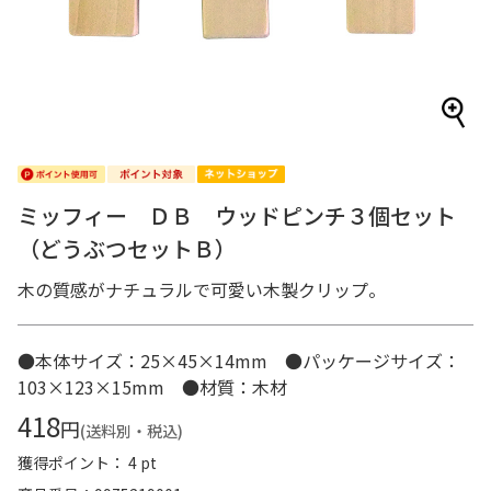
ミッフィー ＤＢ ウッドピンチ３個セット
（どうぶつセットＢ）
木の質感がナチュラルで可愛い木製クリップ。
●本体サイズ：25×45×14mm ●パッケージサイズ：
103×123×15mm ●材質：木材
418
円
(送料別・税込)
獲得ポイント： 4 pt