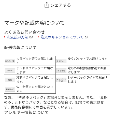
シェアする
マークや記載内容について
よくあるお問い合わせ
お支払い方法
注文のキャンセルについて
配送情報について
ゆうパック等でお届けしま
ゆうパケットでお届けします
す
チルドゆうパックでお届け
定形外郵便(簡易書留)でお届
します
けします
冷凍ゆうパックでお届けし
レターパックライトでお届け
ます。
します
佐川急便でのお届けとなり
ます
なお、「普通ゆうパック」の場合は表示しません。また、「夏期
のみチルドゆうパック」などとなる場合は、記号での表示はせ
ず、商品内容欄にその旨を表示しています。
アレルギー情報について