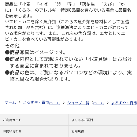
商品に「小麦」「そば」「卵」「乳」「落花生」「えび」「か
に」「くるみ」のアレルギー特定8品目を含んでいる場合に品目名
を表示します。
※エビ・カニを除く魚介類（これらの魚介類を原材料として製造
された加工品も含む）は、漁獲漁法によりエビ・カニが混じって
いる場合があります。 また、これらの魚介類は、エサとしてエ
ビ・カニを食べている可能性があります。
その他
商品写真はイメージです。
商品内容として記載されていない「小道具類」はお届け
する商品に含まれておりません。
商品の色は、ご覧になるパソコンなどの環境により、実
際と異なる場合があります。
ホーム
よろずや・百市
ミッフィー特集
ミッフィー ＤＢ／Ｓ２ ダ
ホーム
ショップ一覧
ホーム
よろずや・百市
よろずや・百市
ミッ
ご利用ガイド
よくあるご質問
お問い合わせ
利用規約