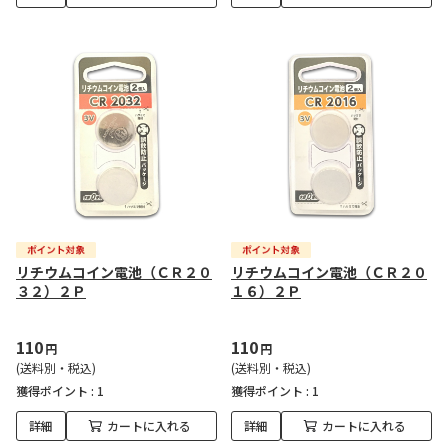
リチウムコイン電池（ＣＲ２０
リチウムコイン電池（ＣＲ２０
３２）２Ｐ
１６）２Ｐ
110
110
円
円
(送料別・税込)
(送料別・税込)
獲得ポイント :
1
獲得ポイント :
1
詳細
カートに入れる
詳細
カートに入れる