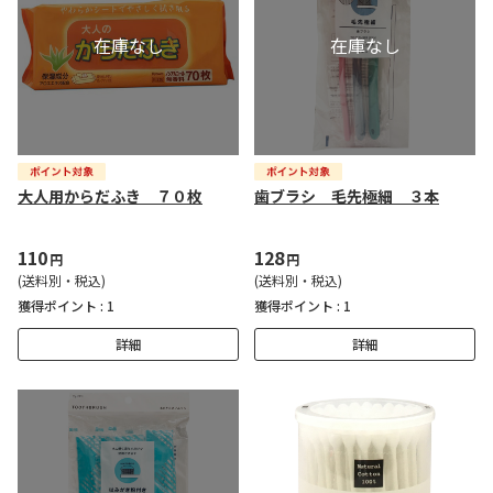
大人用からだふき ７０枚
歯ブラシ 毛先極細 ３本
110
128
円
円
(送料別・税込)
(送料別・税込)
獲得ポイント :
1
獲得ポイント :
1
詳細
詳細