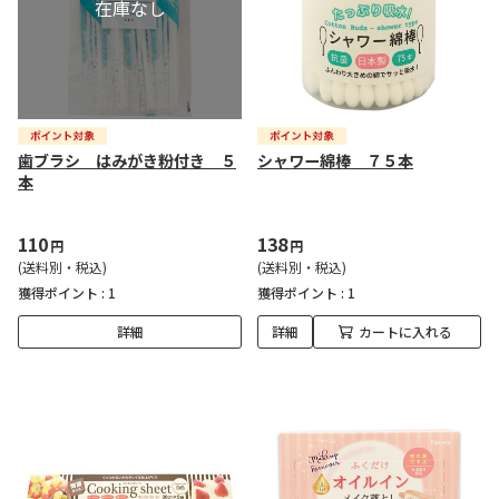
歯ブラシ はみがき粉付き ５
シャワー綿棒 ７５本
本
110
138
円
円
(送料別・税込)
(送料別・税込)
獲得ポイント :
1
獲得ポイント :
1
詳細
詳細
カートに入れる