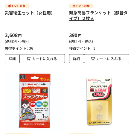
災害衛生セット（女性用）
緊急簡易ブランケット（静音タ
イプ）２枚入
3,608
390
円
円
(送料別・税込)
(送料別・税込)
獲得ポイント :
36
獲得ポイント :
3
詳細
カートに入れる
詳細
カートに入れる