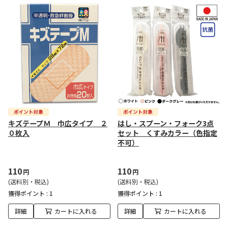
キズテープＭ 巾広タイプ ２
はし・スプーン・フォーク3点
０枚入
セット くすみカラー（色指定
不可）
110
110
円
円
(送料別・税込)
(送料別・税込)
獲得ポイント :
1
獲得ポイント :
1
詳細
カートに入れる
詳細
カートに入れる