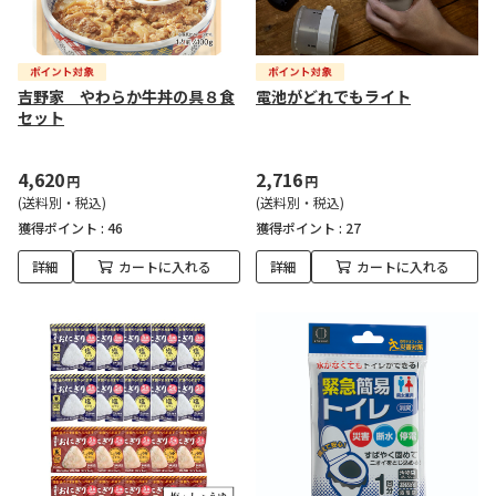
吉野家 やわらか牛丼の具８食
電池がどれでもライト
セット
4,620
2,716
円
円
(送料別・税込)
(送料別・税込)
獲得ポイント :
46
獲得ポイント :
27
詳細
カートに入れる
詳細
カートに入れる