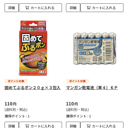
詳細
カートに入れる
詳細
カートに入れる
固めてぷるポン２０ｇ×３包入
マンガン乾電池（単４）６Ｐ
110
110
円
円
(送料別・税込)
(送料別・税込)
獲得ポイント :
1
獲得ポイント :
1
詳細
カートに入れる
詳細
カートに入れる