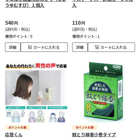
うゆむすび）１個入
入
540
110
円
円
(送料別・税込)
(送料別・税込)
獲得ポイント :
5
獲得ポイント :
1
詳細
カートに入れる
詳細
カートに入れる
応答くん
蚊とり線香小巻タイプ