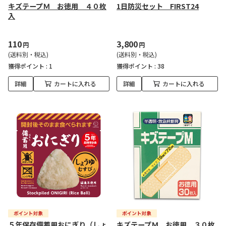
キズテープＭ お徳用 ４０枚
1日防災セット FIRST24
入
110
3,800
円
円
(送料別・税込)
(送料別・税込)
獲得ポイント :
1
獲得ポイント :
38
詳細
カートに入れる
詳細
カートに入れる
５年保存備蓄用おにぎり（しょ
キズテープＭ お徳用 ３０枚