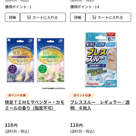
獲得ポイント :
1
獲得ポイント :
14
詳細
カートに入れる
詳細
カートに入れる
快足ＴＩＭＥラベンダー・カモ
ブレススルー レギュラー／透
ミールの香り（指定不可）
明 ６枚入
110
110
円
円
(送料別・税込)
(送料別・税込)