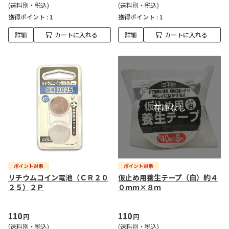
(送料別・税込)
(送料別・税込)
獲得ポイント :
1
獲得ポイント :
1
詳細
カートに入れる
詳細
カートに入れる
リチウムコイン電池（ＣＲ２０
仮止め用養生テープ（白）約４
２５）２Ｐ
０ｍｍ×８ｍ
110
110
円
円
(送料別・税込)
(送料別・税込)