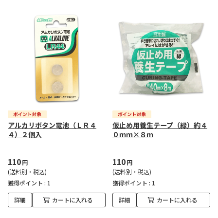
アルカリボタン電池（ＬＲ４
仮止め用養生テープ（緑）約４
４）２個入
０ｍｍ×８ｍ
110
110
円
円
(送料別・税込)
(送料別・税込)
獲得ポイント :
1
獲得ポイント :
1
詳細
カートに入れる
詳細
カートに入れる