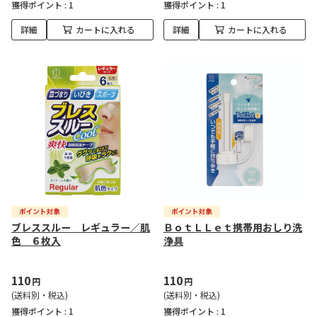
獲得ポイント :
1
獲得ポイント :
1
詳細
カートに入れる
詳細
カートに入れる
ブレススルー レギュラー／肌
ＢｏｔＬＬｅｔ携帯用おしり洗
色 ６枚入
浄具
110
110
円
円
(送料別・税込)
(送料別・税込)
獲得ポイント :
1
獲得ポイント :
1