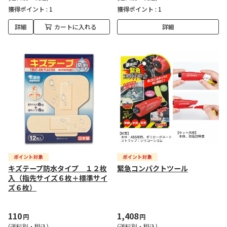
獲得ポイント :
1
獲得ポイント :
1
詳細
カートに入れる
詳細
キズテープ防水タイプ １２枚
緊急コンパクトツール
入（指先サイズ６枚＋標準サイ
ズ６枚）
110
1,408
円
円
(送料別・税込)
(送料別・税込)