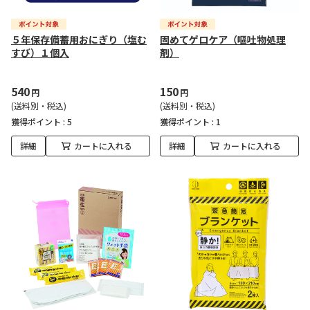
５年保存備蓄用おにぎり（塩む
固めてゲロケア（嘔吐物処理
すび）１個入
剤）
540
150
円
円
(送料別・税込)
(送料別・税込)
獲得ポイント :
5
獲得ポイント :
1
詳細
カートに入れる
詳細
カートに入れる