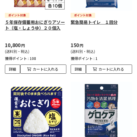
５年保存備蓄用おにぎりアソー
緊急簡易トイレ １回分
ト（塩・しょうゆ）２０個入
10,800
150
円
円
(送料別・税込)
(送料別・税込)
獲得ポイント :
108
獲得ポイント :
1
詳細
カートに入れる
詳細
カートに入れる