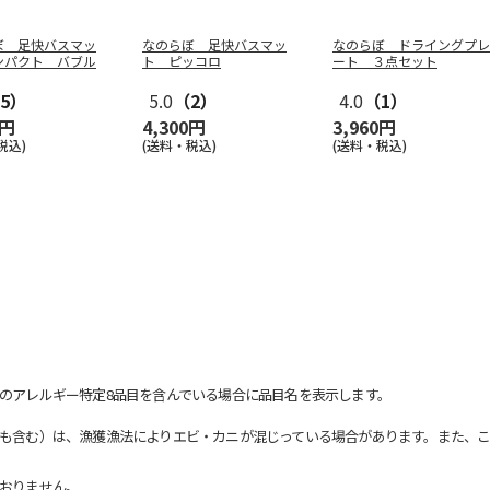
ぼ 足快バスマッ
なのらぼ 足快バスマッ
なのらぼ ドライングプレ
ンパクト バブル
ト ピッコロ
ート ３点セット
5）
5.0
（2）
4.0
（1）
0円
4,300円
3,960円
税込)
(送料・税込)
(送料・税込)
のアレルギー特定8品目を含んでいる場合に品目名を表示します。
も含む）は、漁獲漁法によりエビ・カニが混じっている場合があります。また、こ
おりません。