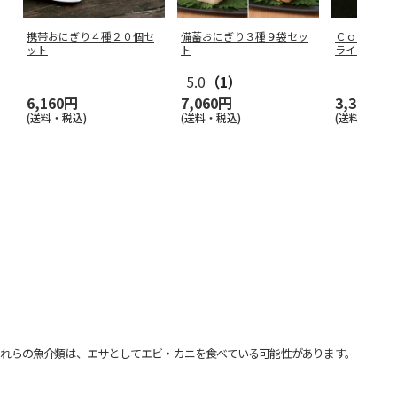
携帯おにぎり４種２０個セ
備蓄おにぎり３種９袋セッ
ＣｏＣｏ壱
ット
ト
ライスセッ
5.0
（1）
6,160円
7,060円
3,360円
(送料・税込)
(送料・税込)
(送料・税込)
れらの魚介類は、エサとしてエビ・カニを食べている可能性があります。