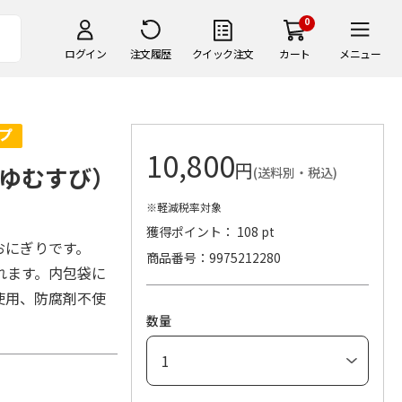
0
ログイン
注文履歴
クイック注文
カート
メニュー
10,800
円
ゆむすび）
(送料別・税込)
※軽減税率対象
獲得ポイント： 108 pt
おにぎりです。
商品番号
9975212280
れます。内包袋に
使用、防腐剤不使
数量