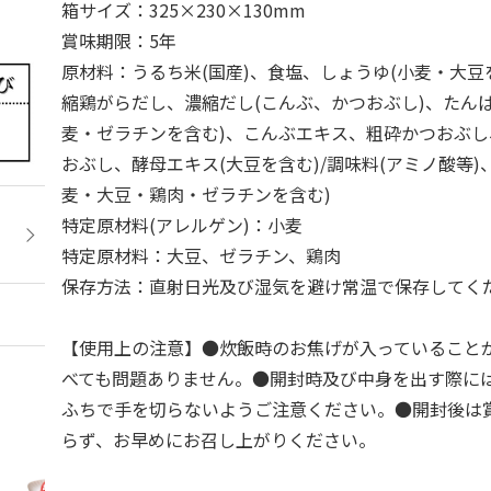
箱サイズ：325×230×130mm
賞味期限：5年
原材料：うるち米(国産)、食塩、しょうゆ(小麦・大豆
縮鶏がらだし、濃縮だし(こんぶ、かつおぶし)、たん
麦・ゼラチンを含む)、こんぶエキス、粗砕かつおぶ
おぶし、酵母エキス(大豆を含む)/調味料(アミノ酸等)
麦・大豆・鶏肉・ゼラチンを含む)
特定原材料(アレルゲン)：小麦
特定原材料：大豆、ゼラチン、鶏肉
保存方法：直射日光及び湿気を避け常温で保存してく
【使用上の注意】●炊飯時のお焦げが入っていること
べても問題ありません。●開封時及び中身を出す際に
ふちで手を切らないようご注意ください。●開封後は
らず、お早めにお召し上がりください。