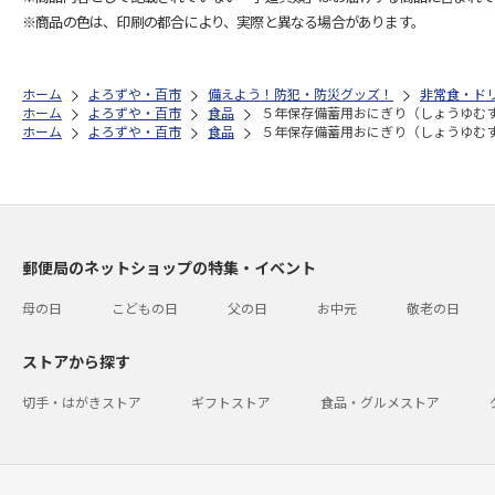
※商品の色は、印刷の都合により、実際と異なる場合があります。
ホーム
よろずや・百市
備えよう！防犯・防災グッズ！
非常食・ド
ホーム
よろずや・百市
食品
５年保存備蓄用おにぎり（しょうゆむ
ホーム
よろずや・百市
食品
５年保存備蓄用おにぎり（しょうゆむ
郵便局のネットショップの特集・イベント
母の日
こどもの日
父の日
お中元
敬老の日
ストアから探す
切手・はがきストア
ギフトストア
食品・グルメストア