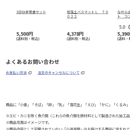
3日分非常食セット
珪藻土バスマットＬ ７０
なのら
０２２
ト コ
5.0
（
5,500円
4,378円
5,39
(送料別・税込)
(送料別・税込)
(送料・
よくあるお問い合わせ
お支払い方法
注文のキャンセルについて
商品に「小麦」「そば」「卵」「乳」「落花生」「えび」「かに」「くるみ」
※エビ・カニを除く魚介類（これらの魚介類を原材料として製造された加工品
※商品写真はイメージです。
※商品内容として記載されていない「小道具類」はお届けする商品に含まれて