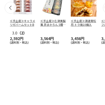
≪手土産≫キャラメ
≪手土産≫む津美製
≪手土産≫浪速育松
≪
リゼバームセットB
菓 京まかろん 5種あ
月 トラ焼10個入
フ
そーと×2箱
ト
3.0
（2）
2,592円
3,564円
3,456円
3
(送料別・税込)
(送料別・税込)
(送料別・税込)
(