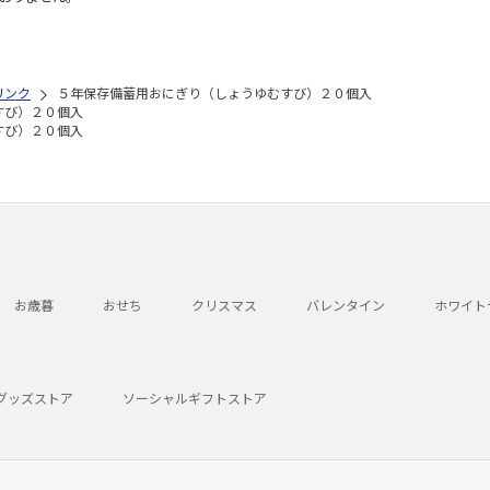
リンク
５年保存備蓄用おにぎり（しょうゆむすび）２０個入
すび）２０個入
すび）２０個入
お歳暮
おせち
クリスマス
バレンタイン
ホワイト
グッズストア
ソーシャルギフトストア