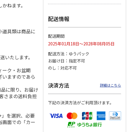
しかねます。
配送情報
泉 宇
≪手土産≫ジュース
吉野家 やわらか牛
≪手土産≫ジュース
小道具類は商品に
じ茶蕎
セットK
丼の具８食セット
&ゼリーセットF
配送期間
セット
2025年01月18日～2028年08月05日
3,456円
4,620円
3,348円
配送方法
ゆうパック
)
(送料別・税込)
(送料別・税込)
(送料別・税込)
発送いたします。
お届け日
指定不可
のし
対応不可
ィーク・お盆期
ざいますのであら
決済方法
詳細はこちら
商品に限り、お届け
お客さまの送料負担
下記の決済方法がご利用頂けます。
+」を選択、必要
当画面での「カー