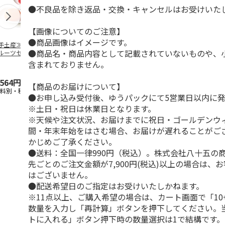
●不良品を除き返品・交換・キャンセルはお受けいた
【画像についてのご注意】
●商品画像はイメージです。
手土産≫Premium
≪手土産≫志満秀
≪手土産≫北海道ミ
≪手土産≫巨
●商品名・商品内容として記載されていないものや、
ルーツゼリーセッ
クアトロえびチーズ
ルクバームクーヘン
治抹茶・ほう
G
１６袋入
&premium フル
…
麦「6人前」
含まれておりません。
,564円
2,160円
2,916円
4,104円
【商品のお届けについて】
送料別・税込)
(送料別・税込)
(送料別・税込)
(送料別・税込
●お申し込み受付後、ゆうパックにて5営業日以内に
※土日・祝日は休業日となります。
※天候や注文状況、お届けまでに祝日・ゴールデンウ
間・年末年始をはさむ場合、お届けが遅れることがご
かじめご了承ください。
●送料：全国一律990円（税込）。株式会社八十五の
先ごとのご注文金額が7,900円(税込)以上の場合は、
はございません。
●配送希望日のご指定はお受けいたしかねます。
※11点以上、ご購入希望の場合は、カート画面で「10
数量を入力し「再計算」ボタンを押下してください。
トに入れる」ボタン押下時の数量選択は1で結構です。